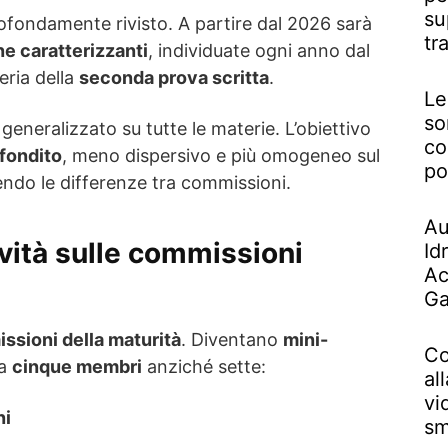
su
ofondamente rivisto. A partire dal 2026 sarà
tr
ne caratterizzanti
, individuate ogni anno dal
eria della
seconda prova scritta
.
Le
so
neralizzato su tutte le materie. L’obiettivo
co
fondito
, meno dispersivo e più omogeneo sul
po
cendo le differenze tra commissioni.
Au
ovità sulle commissioni
Id
Ac
Ga
ssioni della maturità
. Diventano
mini-
Co
da
cinque membri
anziché sette:
al
vi
ni
sm