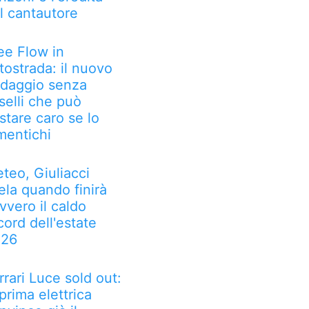
l cantautore
ee Flow in
tostrada: il nuovo
daggio senza
selli che può
stare caro se lo
mentichi
teo, Giuliacci
ela quando finirà
vvero il caldo
cord dell'estate
026
rrari Luce sold out:
 prima elettrica