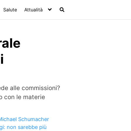
Salute
Attualità
rale
i
ede alle commissioni?
o con le materie
Michael Schumacher
gi: non sarebbe più