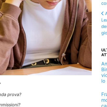
co
Le
des
gi
UL
AT
An
Bi
vi
lo
?
Fr
nda prova?
mo
mmissioni?
ca