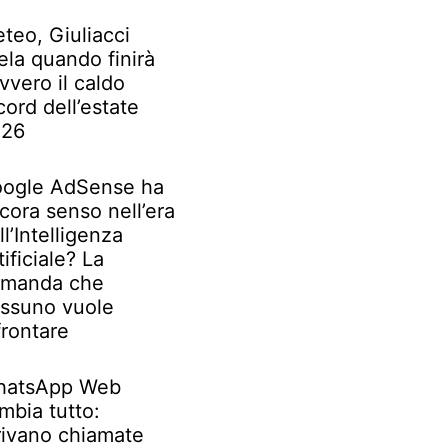
teo, Giuliacci
ela quando finirà
vvero il caldo
cord dell’estate
026
ogle AdSense ha
cora senso nell’era
ll’Intelligenza
tificiale? La
manda che
ssuno vuole
frontare
atsApp Web
mbia tutto:
rivano chiamate