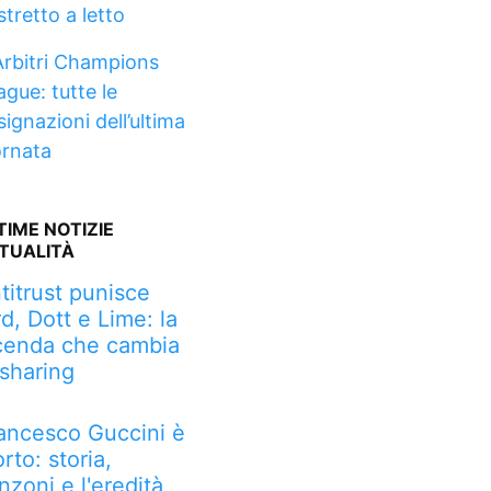
stretto a letto
Arbitri Champions
ague: tutte le
ignazioni dell’ultima
ornata
TIME NOTIZIE
TUALITÀ
titrust punisce
rd, Dott e Lime: la
cenda che cambia
 sharing
ancesco Guccini è
rto: storia,
nzoni e l'eredità