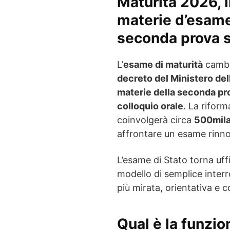
Maturità 2026, i
materie d’esame
seconda prova s
L’
esame di maturità
cambia
decreto del Ministero del
materie della seconda pro
colloquio orale
. La riform
coinvolgerà circa
500mila
affrontare un esame rinnova
L’esame di Stato torna uf
modello di semplice inter
più mirata, orientativa e 
Qual è la funzio