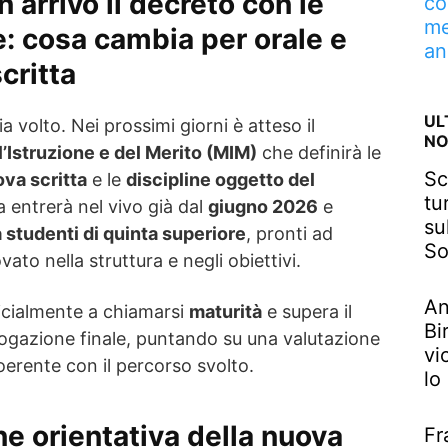
n arrivo il decreto con le
co
me
: cosa cambia per orale e
an
critta
UL
 volto. Nei prossimi giorni è atteso il
NO
l’Istruzione e del Merito (MIM)
che definirà le
Sc
va scritta
e le
discipline oggetto del
tu
a entrerà nel vivo già dal
giugno 2026
e
su
 studenti di quinta superiore
, pronti ad
So
to nella struttura e negli obiettivi.
An
ficialmente a chiamarsi
maturità
e supera il
Bi
rogazione finale, puntando su una valutazione
vi
coerente con il percorso svolto.
lo
ne orientativa della nuova
Fr