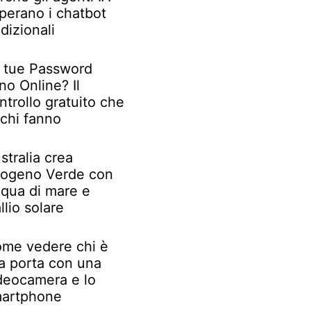
perano i chatbot
adizionali
 tue Password
no Online? Il
ntrollo gratuito che
chi fanno
stralia crea
rogeno Verde con
qua di mare e
llio solare
me vedere chi è
la porta con una
deocamera e lo
artphone