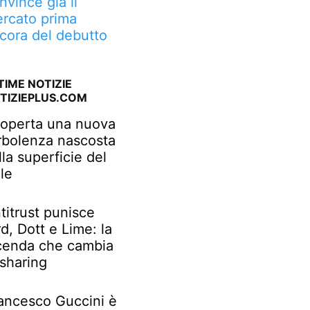
nvince già il
rcato prima
cora del debutto
TIME NOTIZIE
TIZIEPLUS.COM
operta una nuova
rbolenza nascosta
lla superficie del
le
titrust punisce
rd, Dott e Lime: la
cenda che cambia
 sharing
ancesco Guccini è