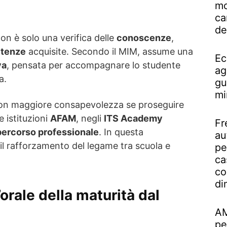
mo
ca
de
on è solo una verifica delle
conoscenze
,
tenze
acquisite. Secondo il MIM, assume una
Ec
va
, pensata per accompagnare lo studente
ag
a.
gu
mi
 con maggiore consapevolezza se proseguire
le istituzioni
AFAM
, negli
ITS Academy
Fr
percorso professionale
. In questa
au
il rafforzamento del legame tra scuola e
pe
ca
co
di
orale della maturità dal
AM
pe