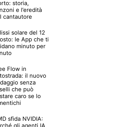
rto: storia,
nzoni e l’eredità
l cantautore
lissi solare del 12
osto: le App che ti
idano minuto per
nuto
ee Flow in
tostrada: il nuovo
daggio senza
selli che può
stare caro se lo
mentichi
D sfida NVIDIA:
rché gli agenti IA