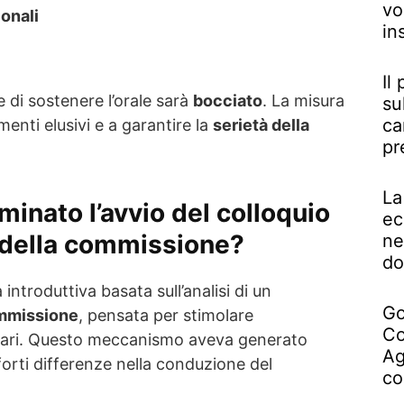
vo
ionali
in
Il
e di sostenere l’orale sarà
bocciato
. La misura
su
ca
nti elusivi e a garantire la
serietà della
pr
La
minato l’avvio del colloquio
ec
e della commissione?
ne
do
introduttiva basata sull’analisi di un
Go
ommissione
, pensata per stimolare
Co
inari. Questo meccanismo aveva generato
Ag
forti differenze nella conduzione del
co