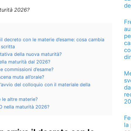
de
turità 2026?
Fr
au
pe
o il decreto con le materie d’esame: cosa cambia
ca
scritta
co
ntativa della nuova maturità?
di
ella maturità dal 2026?
lle commissioni d’esame?
Me
cena muta all’orale?
sv
’avvio del colloquio con il materiale della
da
re
le altre materie?
2
 nella maturità 2026?
Fe
la