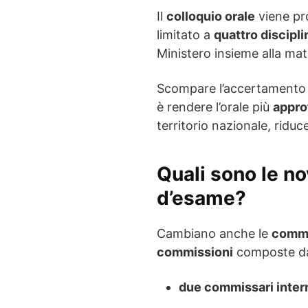
Il
colloquio orale
viene pr
limitato a
quattro discipli
Ministero insieme alla mat
Scompare l’accertamento ge
è rendere l’orale più
appro
territorio nazionale, ridu
Quali sono le n
d’esame?
Cambiano anche le
commi
commissioni
composte 
due commissari inter