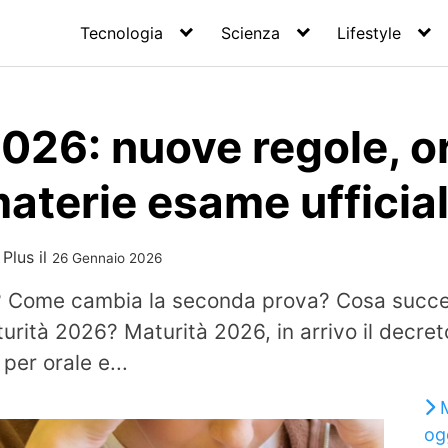
Tecnologia
Scienza
Lifestyle
026: nuove regole, o
materie esame ufficial
 Plus
il
26 Gennaio 2026
le? Come cambia la seconda prova? Cosa succ
turità 2026? Maturità 2026, in arrivo il decret
er orale e...
og