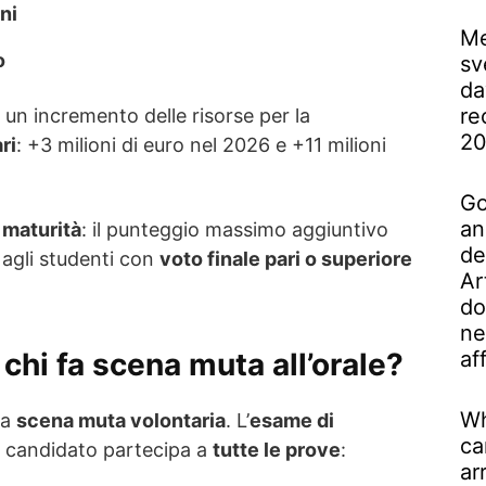
ni
Me
o
sv
da
re
 un incremento delle risorse per la
2
ri
: +3 milioni di euro nel 2026 e +11 milioni
Go
an
 maturità
: il punteggio massimo aggiuntivo
de
i agli studenti con
voto finale pari o superiore
Ar
do
ne
af
chi fa scena muta all’orale?
Wh
la
scena muta volontaria
. L’
esame di
ca
il candidato partecipa a
tutte le prove
:
ar