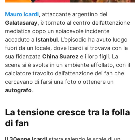
Mauro Icardi
, attaccante argentino del
Galatasaray
, è tornato al centro dell’attenzione
mediatica dopo un spiacevole incidente
accaduto a
Istanbul
. L’episodio ha avuto luogo
fuori da un locale, dove Icardi si trovava con la
sua fidanzata
China Suarez
e i loro figli. La
scena si è svolta in un ambiente affollato, con il
calciatore travolto dall’attenzione dei fan che
cercavano di farsi una foto o ottenere un
autografo
.
La tensione cresce tra la folla
di fan
Il 30enne Icardi
stava salendo le scale di un