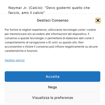
Neymar Jr. (Calcio): "Devo godermi quello che
faccio, amo il calcio"
Gestisci Consenso
Per fornire le migliori esperienze, utilizziamo tecnologie come i cookie
per memorizzare e/o accedere alle informazioni del dispositivo. Il
Ora Esatta in Italia in questo momento
consenso a queste tecnologie ci permetterà di elaborare dati come il
Ti Senti Strano Ultimamente? Potrebbe Essere per
comportamento di navigazione o ID unici su questo sito. Non
la Risonanza di Schumann
acconsentire o ritirare il consenso può influire negativamente su alcune
Come Sapere Se Stai Ascendendo alla Quinta
caratteristiche e funzioni.
Dimensione
Gestisci servizi
Copyright 2026 NotiziePlus.com
Accetta
Edizioni Web4Star
Chi Siamo: Redazione
Nega
📰 Contenuto Umano Verificato
Privacy Coockie
-
Pubblicità
Visualizza le preferenze
Sitemap
-
Feed