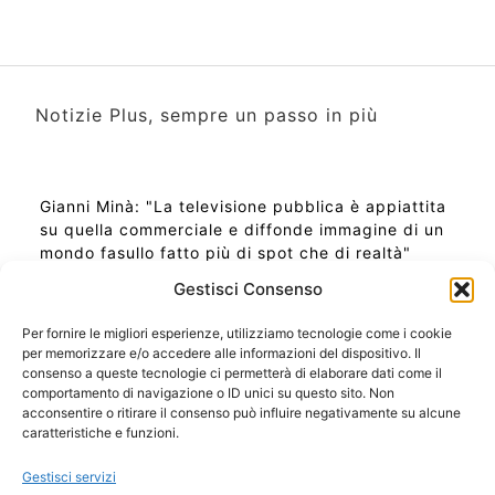
Notizie Plus, sempre un passo in più
Gianni Minà: "La televisione pubblica è appiattita
su quella commerciale e diffonde immagine di un
mondo fasullo fatto più di spot che di realtà"
Gestisci Consenso
Per fornire le migliori esperienze, utilizziamo tecnologie come i cookie
per memorizzare e/o accedere alle informazioni del dispositivo. Il
Ora Esatta in Italia in questo momento
consenso a queste tecnologie ci permetterà di elaborare dati come il
Ti Senti Strano Ultimamente? Potrebbe Essere per
comportamento di navigazione o ID unici su questo sito. Non
la Risonanza di Schumann
acconsentire o ritirare il consenso può influire negativamente su alcune
Come Sapere Se Stai Ascendendo alla Quinta
caratteristiche e funzioni.
Dimensione
Gestisci servizi