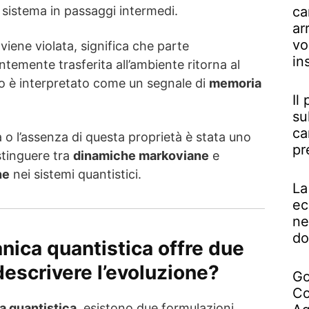
 sistema in passaggi intermedi.
ca
ar
vo
viene violata, significa che parte
in
temente trasferita all’ambiente ritorna al
 è interpretato come un segnale di
memoria
Il
su
ca
a o l’assenza di questa proprietà è stata uno
pr
istinguere tra
dinamiche markoviane
e
ne
nei sistemi quantistici.
La
ec
ne
do
nica quantistica offre due
descrivere l’evoluzione?
Go
Co
 quantistica
, esistono due formulazioni