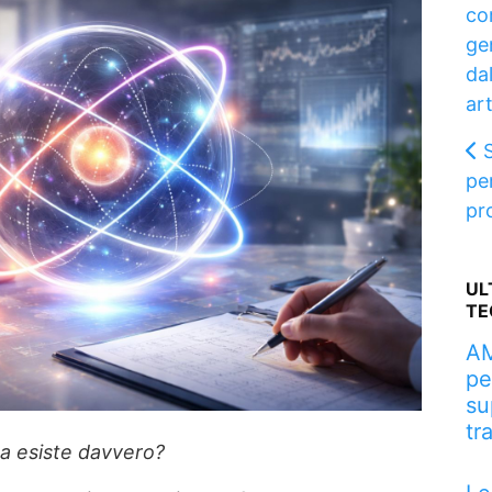
co
ge
dal
art
pe
pr
UL
TE
AM
pe
su
tr
a esiste davvero?