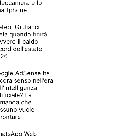
deocamera e lo
artphone
teo, Giuliacci
ela quando finirà
vvero il caldo
cord dell’estate
026
ogle AdSense ha
cora senso nell’era
ll’Intelligenza
tificiale? La
manda che
ssuno vuole
frontare
atsApp Web