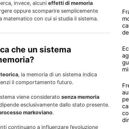
icerca, invece, alcuni
effetti di memoria
gere oppure scomparire semplicemente
Fr
mo
a matematico con cui si studia il sistema.
ca
de
ica che un sistema
Ec
ag
 memoria?
gu
mi
 teorica
, la memoria di un sistema indica
luenzi il comportamento futuro.
Fr
au
sistema viene considerato
senza memoria
pe
dipende esclusivamente dallo stato presente.
ca
processo markoviano
.
co
di
enti continuano a influenzare l’evoluzione