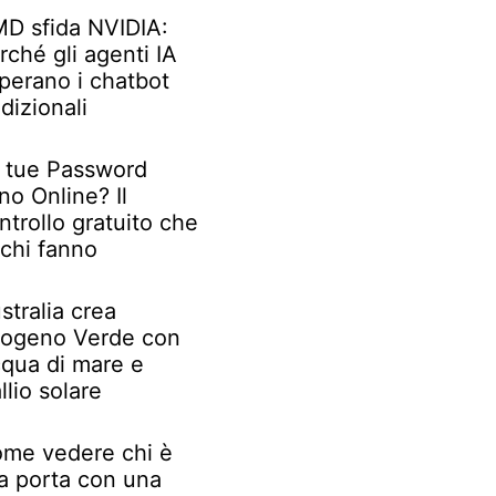
D sfida NVIDIA:
rché gli agenti IA
perano i chatbot
adizionali
 tue Password
no Online? Il
ntrollo gratuito che
chi fanno
stralia crea
rogeno Verde con
qua di mare e
llio solare
me vedere chi è
la porta con una