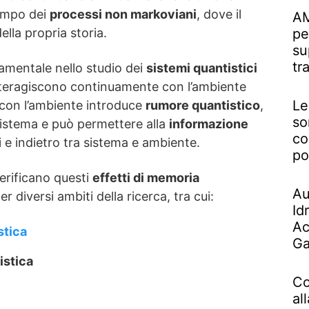
campo dei
processi non markoviani
, dove il
AM
lla propria storia.
pe
su
tr
amentale nello studio dei
sistemi quantistici
interagiscono continuamente con l’ambiente
Le
 con l’ambiente introduce
rumore quantistico
,
so
sistema e può permettere alla
informazione
co
i e indietro tra sistema e ambiente.
po
rificano questi
effetti di memoria
Au
r diversi ambiti della ricerca, tra cui:
Id
Ac
stica
Ga
istica
Co
al