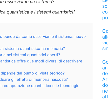
Le
e osserviamo un sistema?
so
co
ca quantistica e i sistemi quantistici?
po
Co
 dipende da come osserviamo il sistema: nuovo
al
vi
sm
 un sistema quantistico ha memoria?
ia nei sistemi quantistici aperti?
ntistica offre due modi diversi di descrivere
Go
an
dipende dal punto di vista teorico?
de
Ar
uare gli effetti di memoria nascosti?
do
la computazione quantistica e le tecnologie
ne
af