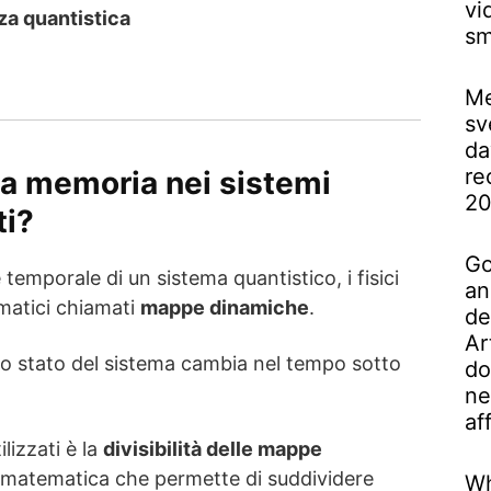
vi
a quantistica
sm
Me
sv
da
re
la memoria nei sistemi
2
ti?
Go
 temporale di un sistema quantistico, i fisici
an
matici chiamati
mappe dinamiche
.
de
Ar
o stato del sistema cambia nel tempo sotto
do
ne
af
lizzati è la
divisibilità delle mappe
à matematica che permette di suddividere
Wh