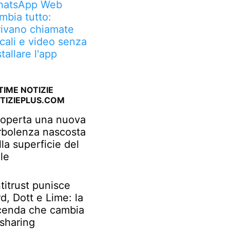
atsApp Web
mbia tutto:
rivano chiamate
cali e video senza
stallare l'app
TIME NOTIZIE
TIZIEPLUS.COM
operta una nuova
rbolenza nascosta
lla superficie del
le
titrust punisce
rd, Dott e Lime: la
cenda che cambia
 sharing