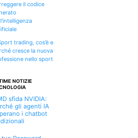
rreggere il codice
nerato
l’intelligenza
ificiale
Sport trading, cos’è e
rché cresce la nuova
ofessione nello sport
TIME NOTIZIE
CNOLOGIA
D sfida NVIDIA:
rché gli agenti IA
perano i chatbot
adizionali