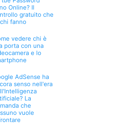
 tue Password
no Online? Il
ntrollo gratuito che
chi fanno
me vedere chi è
la porta con una
deocamera e lo
artphone
ogle AdSense ha
cora senso nell'era
ll'Intelligenza
tificiale? La
manda che
ssuno vuole
frontare