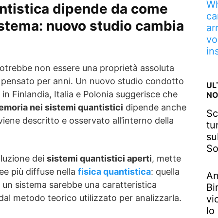
Wh
ntistica dipende da come
ca
istema: nuovo studio cambia
ar
vo
in
otrebbe non essere una proprietà assoluta
 è pensato per anni. Un nuovo studio condotto
UL
à in Finlandia, Italia e Polonia suggerisce che
NO
memoria nei sistemi quantistici
dipende anche
Sc
viene descritto e osservato all’interno della
tu
su
So
voluzione dei
sistemi quantistici aperti
, mette
ee più diffuse nella
fisica quantistica
: quella
An
 un sistema sarebbe una caratteristica
Bi
al metodo teorico utilizzato per analizzarla.
vi
lo