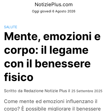
Skip
NotiziePlus.com
to
Oggi giovedì 6 Agosto 2026
content
SALUTE
Mente, emozioni e
corpo: il legame
con il benessere
fisico
Scritto da
Redazione Notizie Plus
il
25 Settembre 2025
Come mente ed emozioni influenzano il
corpo? È possibile migliorare il benessere