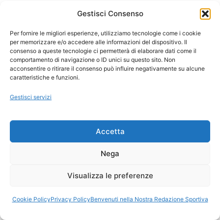
Google lancia 12 Corsi Gratis ad Agosto
Gestisci Consenso
2026: ecco come accedere
Per fornire le migliori esperienze, utilizziamo tecnologie come i cookie
per memorizzare e/o accedere alle informazioni del dispositivo. Il
SEGUICI NEI SOCIAL FB E X
consenso a queste tecnologie ci permetterà di elaborare dati come il
comportamento di navigazione o ID unici su questo sito. Non
Facebook
|
X
acconsentire o ritirare il consenso può influire negativamente su alcune
caratteristiche e funzioni.
Gestisci servizi
Notizie Plus, sempre un passo in più
Accetta
Nega
Alessandro Del Piero (Calcio): "Nella vita, non ci
Visualizza le preferenze
sono scorciatoie per il successo. Devi lavorare
duramente e pagare il prezzo"
Cookie Policy
Privacy Policy
Benvenuti nella Nostra Redazione Sportiva