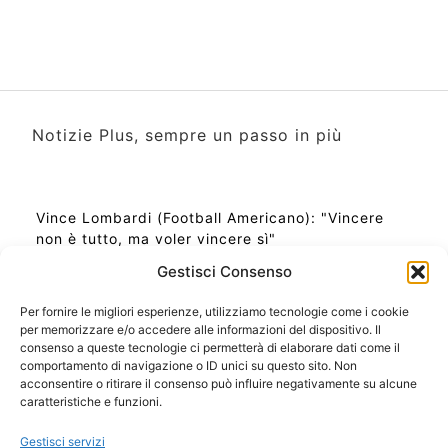
Notizie Plus, sempre un passo in più
Vince Lombardi (Football Americano): "Vincere
non è tutto, ma voler vincere sì"
Gestisci Consenso
Per fornire le migliori esperienze, utilizziamo tecnologie come i cookie
per memorizzare e/o accedere alle informazioni del dispositivo. Il
Ora Esatta in Italia in questo momento
consenso a queste tecnologie ci permetterà di elaborare dati come il
Ti Senti Strano Ultimamente? Potrebbe Essere per
comportamento di navigazione o ID unici su questo sito. Non
la Risonanza di Schumann
acconsentire o ritirare il consenso può influire negativamente su alcune
Come Sapere Se Stai Ascendendo alla Quinta
caratteristiche e funzioni.
Dimensione
Gestisci servizi