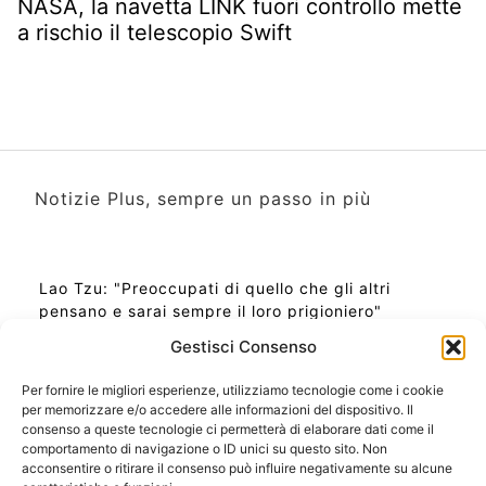
NASA, la navetta LINK fuori controllo mette
a rischio il telescopio Swift
Notizie Plus, sempre un passo in più
Lao Tzu: "Preoccupati di quello che gli altri
pensano e sarai sempre il loro prigioniero"
Gestisci Consenso
Per fornire le migliori esperienze, utilizziamo tecnologie come i cookie
per memorizzare e/o accedere alle informazioni del dispositivo. Il
Ora Esatta in Italia in questo momento
consenso a queste tecnologie ci permetterà di elaborare dati come il
Ti Senti Strano Ultimamente? Potrebbe Essere per
comportamento di navigazione o ID unici su questo sito. Non
la Risonanza di Schumann
acconsentire o ritirare il consenso può influire negativamente su alcune
Come Sapere Se Stai Ascendendo alla Quinta