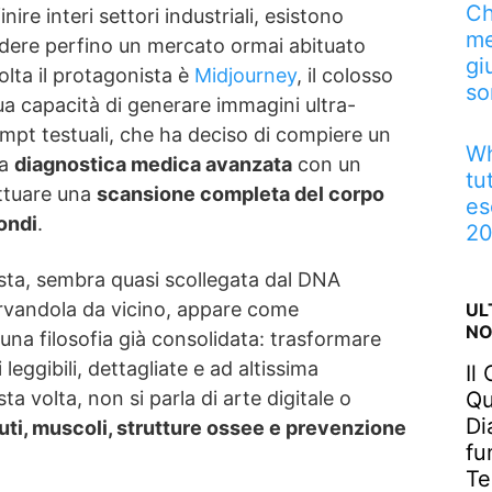
Ch
nire interi settori industriali, esistono
me
dere perfino un mercato ormai abituato
gi
olta il protagonista è
Midjourney
, il colosso
so
ua capacità di generare immagini ultra-
ompt testuali, che ha deciso di compiere un
Wh
la
diagnostica medica avanzata
con un
tu
ettuare una
scansione completa del corpo
es
ondi
.
2
ista, sembra quasi scollegata dal DNA
ervandola da vicino, appare come
UL
NO
una filosofia già consolidata: trasformare
leggibili, dettagliate e ad altissima
Il
Qu
ta volta, non si parla di arte digitale o
Di
suti, muscoli, strutture ossee e prevenzione
fu
Te