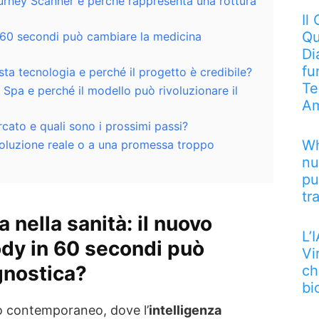
urney Scanner e perché rappresenta una rottura
Il
Qu
60 secondi può cambiare la medicina
Di
fu
ta tecnologia e perché il progetto è credibile?
Te
Spa e perché il modello può rivoluzionare il
Am
cato e quali sono i prossimi passi?
Wh
voluzione reale o a una promessa troppo
nu
pu
tr
 nella sanità: il nuovo
L’
ody in 60 secondi può
Vi
gnostica?
ch
bi
 contemporaneo, dove l’
intelligenza