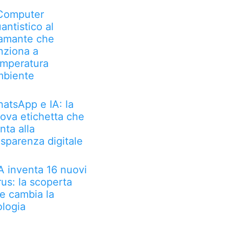
 Computer
antistico al
amante che
nziona a
mperatura
biente
atsApp e IA: la
ova etichetta che
nta alla
asparenza digitale
IA inventa 16 nuovi
rus: la scoperta
e cambia la
ologia