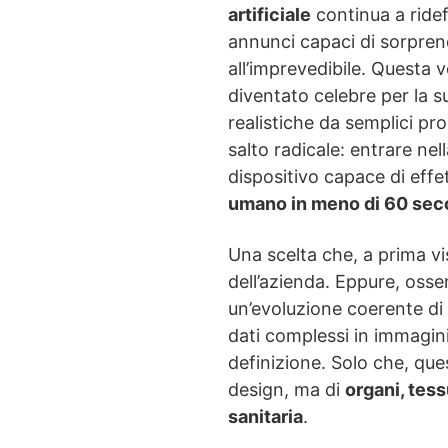
artificiale
continua a ridefi
annunci capaci di sorpren
all’imprevedibile. Questa v
diventato celebre per la s
realistiche da semplici pr
salto radicale: entrare nel
dispositivo capace di eff
umano in meno di 60 sec
Una scelta che, a prima v
dell’azienda. Eppure, oss
un’evoluzione coerente di 
dati complessi in immagini 
definizione. Solo che, ques
design, ma di
organi, tes
sanitaria
.