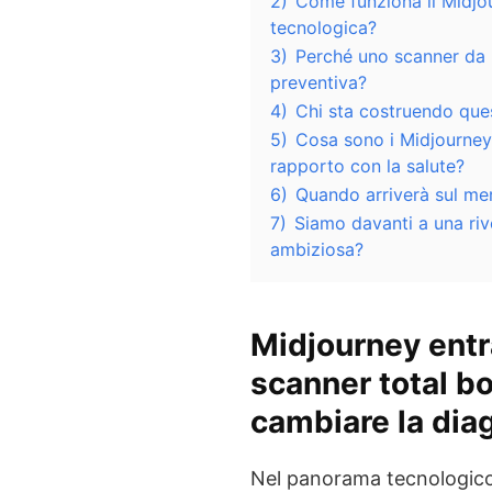
2)
Come funziona il Midjo
tecnologica?
3)
Perché uno scanner da 
preventiva?
4)
Chi sta costruendo ques
5)
Cosa sono i Midjourney 
rapporto con la salute?
6)
Quando arriverà sul mer
7)
Siamo davanti a una ri
ambiziosa?
Midjourney entra
scanner total b
cambiare la dia
Nel panorama tecnologico