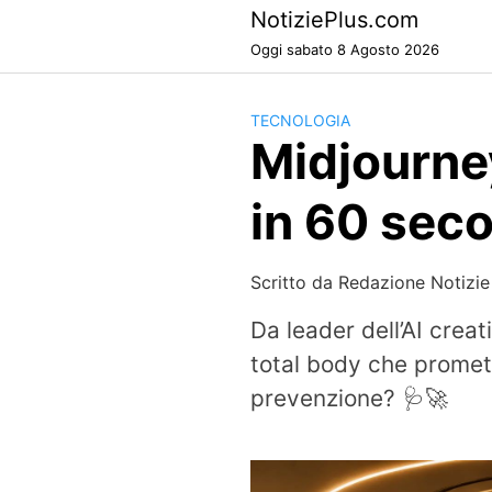
Skip
NotiziePlus.com
to
Oggi sabato 8 Agosto 2026
content
TECNOLOGIA
Midjourney
in 60 seco
Scritto da
Redazione Notizie
Da leader dell’AI crea
total body che promett
prevenzione? 🩺🚀