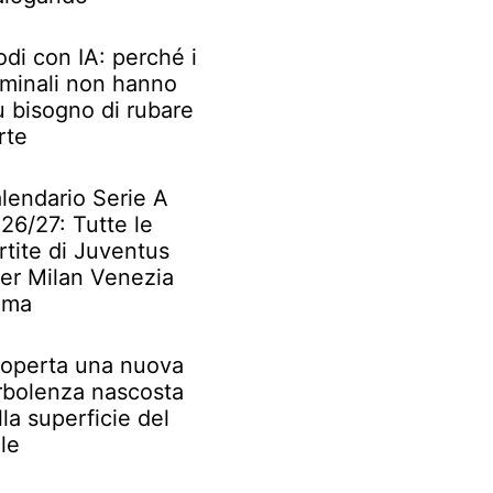
odi con IA: perché i
iminali non hanno
ù bisogno di rubare
rte
lendario Serie A
26/27: Tutte le
rtite di Juventus
ter Milan Venezia
oma
operta una nuova
rbolenza nascosta
lla superficie del
le