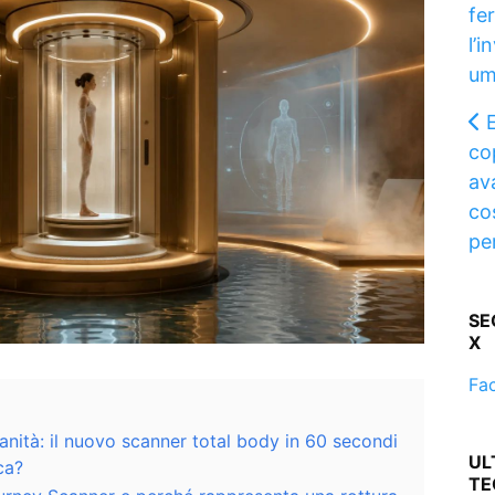
fe
l’
um
E
co
av
co
pe
SE
X
Fa
anità: il nuovo scanner total body in 60 secondi
UL
ca?
TE