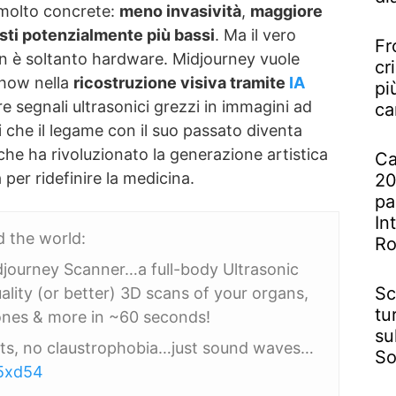
 molto concrete:
meno invasività
,
maggiore
sti potenzialmente più bassi
. Ma il vero
Fr
n è soltanto hardware. Midjourney vuole
cr
-how nella
ricostruzione visiva tramite
IA
pi
e segnali ultrasonici grezzi in immagini ad
ca
i che il legame con il suo passato diventa
 che ha rivoluzionato la generazione artistica
Ca
per ridefinire la medicina.
20
pa
In
d the world:
R
djourney Scanner…a full-body Ultrasonic
Sc
ality (or better) 3D scans of your organs,
tu
bones & more in ~60 seconds!
su
ets, no claustrophobia…just sound waves…
So
O5xd54