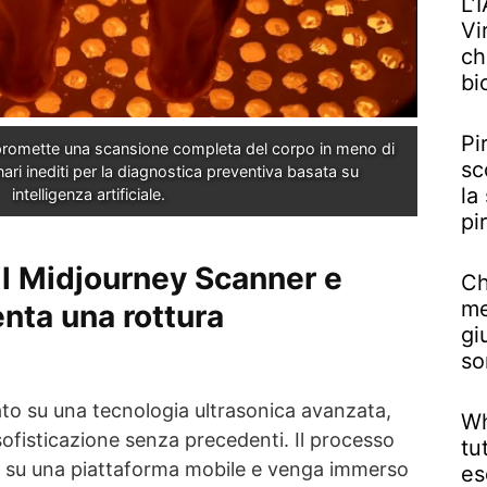
L’
Vi
ch
bi
Pi
promette una scansione completa del corpo in meno di 
sc
ri inediti per la diagnostica preventiva basata su 
la
intelligenza artificiale.
pi
l Midjourney Scanner e
Ch
me
nta una rottura
gi
so
ato su una tecnologia ultrasonica avanzata,
Wh
 sofisticazione senza precedenti. Il processo
tu
a su una piattaforma mobile e venga immerso
es