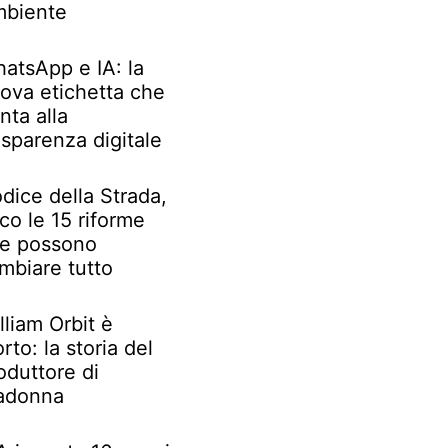
biente
atsApp e IA: la
ova etichetta che
nta alla
asparenza digitale
dice della Strada,
co le 15 riforme
e possono
mbiare tutto
lliam Orbit è
rto: la storia del
oduttore di
adonna