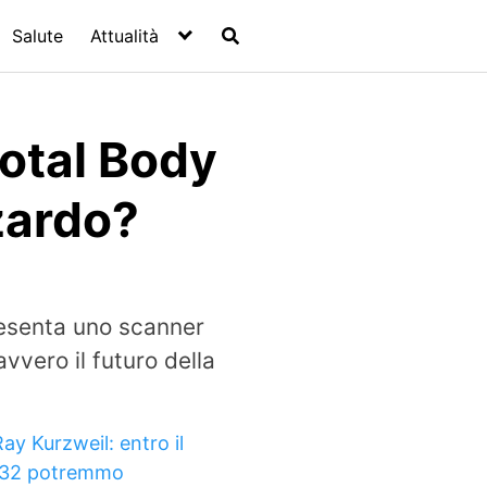
Salute
Attualità
Total Body
zardo?
presenta uno scanner
vvero il futuro della
ay Kurzweil: entro il
32 potremmo