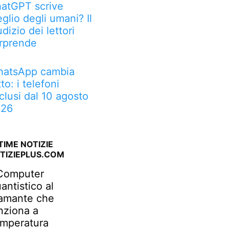
atGPT scrive
glio degli umani? Il
udizio dei lettori
rprende
atsApp cambia
tto: i telefoni
clusi dal 10 agosto
026
TIME NOTIZIE
TIZIEPLUS.COM
 Computer
antistico al
amante che
nziona a
mperatura