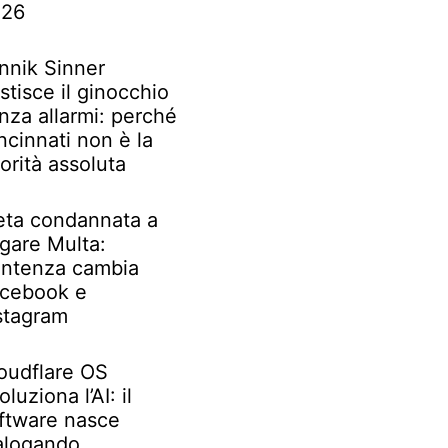
026
nnik Sinner
stisce il ginocchio
nza allarmi: perché
ncinnati non è la
iorità assoluta
ta condannata a
gare Multa:
ntenza cambia
cebook e
stagram
oudflare OS
oluziona l’AI: il
ftware nasce
alogando