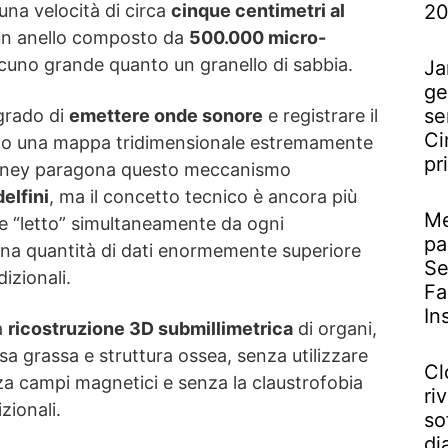
2
una velocità di circa
cinque centimetri al
un anello composto da
500.000 micro-
scuno grande quanto un granello di sabbia.
Ja
ge
se
grado di
emettere onde sonore
e registrare il
Ci
endo una mappa tridimensionale estremamente
pr
urney paragona questo meccanismo
elfini
, ma il concetto tecnico è ancora più
Me
ne “letto” simultaneamente da ogni
pa
na quantità di dati enormemente superiore
Se
dizionali.
Fa
In
a
ricostruzione 3D submillimetrica
di organi,
ssa grassa e struttura ossea, senza utilizzare
Cl
za campi magnetici e senza la claustrofobia
riv
zionali.
so
di