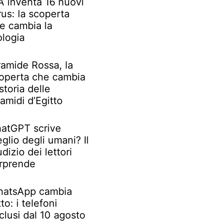
IA inventa 16 nuovi
rus: la scoperta
e cambia la
ologia
ramide Rossa, la
operta che cambia
 storia delle
ramidi d’Egitto
atGPT scrive
glio degli umani? Il
udizio dei lettori
rprende
atsApp cambia
tto: i telefoni
clusi dal 10 agosto