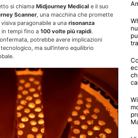
Am
getto si chiama
Midjourney Medical
e il suo
urney Scanner
, una macchina che promette
Wh
à visiva paragonabile a una
risonanza
nu
 in tempi fino a
100 volte più rapidi
.
pu
onfermata, potrebbe avere implicazioni
tr
tecnologico, ma sull’intero equilibrio
obale.
Co
ec
ch
ca
Wi
mo
pr
M