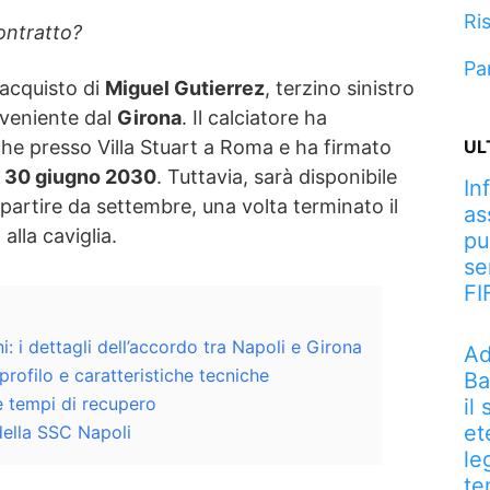
Ris
ontratto?
Pa
l’acquisto di
Miguel Gutierrez
, terzino sinistro
oveniente dal
Girona
. Il calciatore ha
che presso Villa Stuart a Roma e ha firmato
UL
l
30 giugno 2030
. Tuttavia, sarà disponibile
In
partire da settembre, una volta terminato il
as
alla caviglia.
pu
se
FI
: i dettagli dell’accordo tra Napoli e Girona
Ad
profilo e caratteristiche tecniche
Ba
 e tempi di recupero
il
et
 della SSC Napoli
le
te