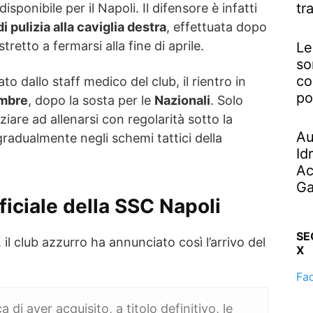
tr
sponibile per il Napoli. Il difensore è infatti
 pulizia alla caviglia destra
, effettuata dopo
tretto a fermarsi alla fine di aprile.
Le
so
co
dallo staff medico del club, il rientro in
po
embre
, dopo la sosta per le
Nazionali
. Solo
iziare ad allenarsi con regolarità sotto la
Au
 gradualmente negli schemi tattici della
Id
Ac
Ga
ficiale della SSC Napoli
SE
i, il club azzurro ha annunciato così l’arrivo del
X
Fa
di aver acquisito, a titolo definitivo, le