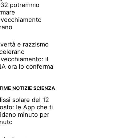
32 potremmo
rmare
invecchiamento
mano
vertà e razzismo
celerano
invecchiamento: il
A ora lo conferma
TIME NOTIZIE SCIENZA
lissi solare del 12
osto: le App che ti
idano minuto per
nuto