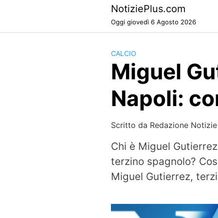
Skip
NotiziePlus.com
to
Oggi giovedì 6 Agosto 2026
content
CALCIO
Miguel Gut
Napoli: c
Scritto da
Redazione Notizie
Chi è Miguel Gutierre
terzino spagnolo? Cosa 
Miguel Gutierrez, terzi