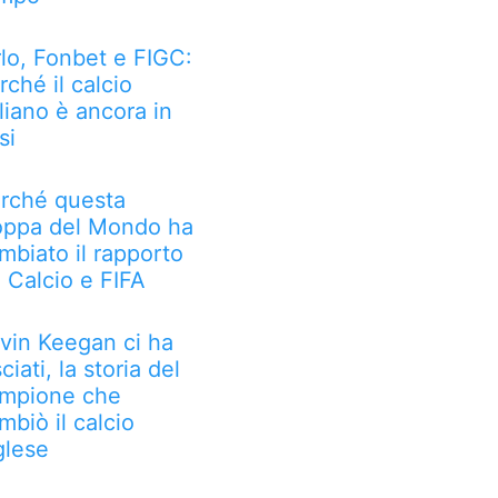
rlo, Fonbet e FIGC:
rché il calcio
aliano è ancora in
si
rché questa
ppa del Mondo ha
mbiato il rapporto
a Calcio e FIFA
vin Keegan ci ha
sciati, la storia del
mpione che
mbiò il calcio
glese