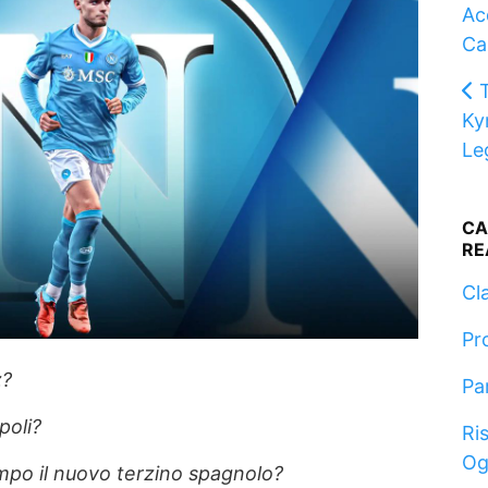
Acq
Ca
Ky
Le
CA
RE
Cla
Pr
z?
Pa
poli?
Ris
Og
mpo il nuovo terzino spagnolo?