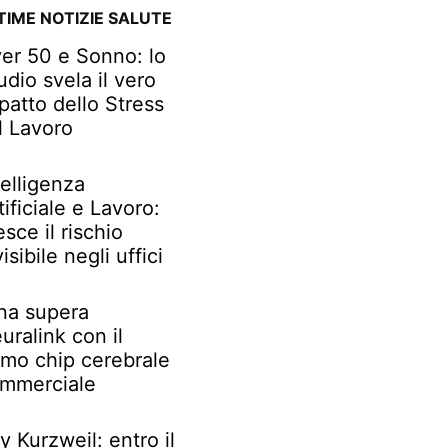
TIME NOTIZIE SALUTE
er 50 e Sonno: lo
udio svela il vero
patto dello Stress
l Lavoro
telligenza
tificiale e Lavoro:
esce il rischio
visibile negli uffici
na supera
uralink con il
imo chip cerebrale
mmerciale
y Kurzweil: entro il