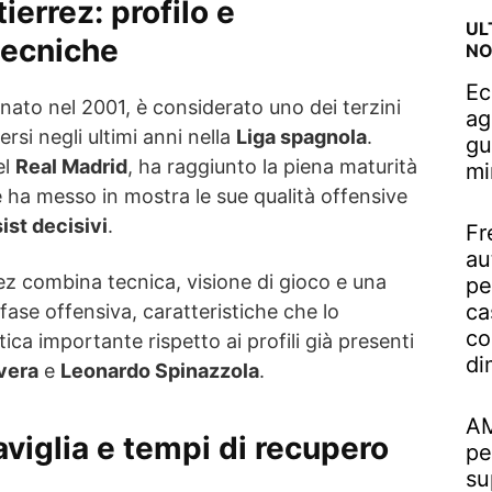
ierrez: profilo e
UL
tecniche
NO
Ec
 nato nel 2001, è considerato uno dei terzini
ag
ersi negli ultimi anni nella
Liga spagnola
.
gu
el
Real Madrid
, ha raggiunto la piena maturità
mi
e ha messo in mostra le sue qualità offensive
ist decisivi
.
Fr
au
ez combina tecnica, visione di gioco e una
pe
ca
fase offensiva, caratteristiche che lo
co
ica importante rispetto ai profili già presenti
di
vera
e
Leonardo Spinazzola
.
AM
caviglia e tempi di recupero
pe
su