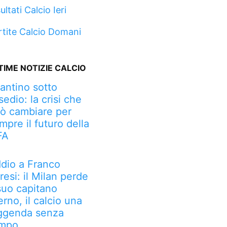
ultati Calcio Ieri
rtite Calcio Domani
TIME NOTIZIE CALCIO
fantino sotto
sedio: la crisi che
ò cambiare per
mpre il futuro della
FA
dio a Franco
resi: il Milan perde
 suo capitano
erno, il calcio una
ggenda senza
mpo