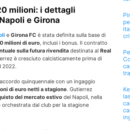
 milioni: i dettagli
Pi
 Napoli e Girona
pe
it
li
e
Girona FC
è stata definita sulla base di
cri
0 milioni di euro
, inclusi i bonus. Il contratto
tuale sulla futura rivendita
destinata al
Real
Pe
tierrez è cresciuto calcisticamente prima di
Co
ca
l 2022.
tr
n accordo quinquennale con un ingaggio
Ke
ioni di euro netti a stagione
. Gutierrez
la
uisto del mercato estivo
del Napoli, nella
ca
 orchestrata dal club per la stagione
ca
in