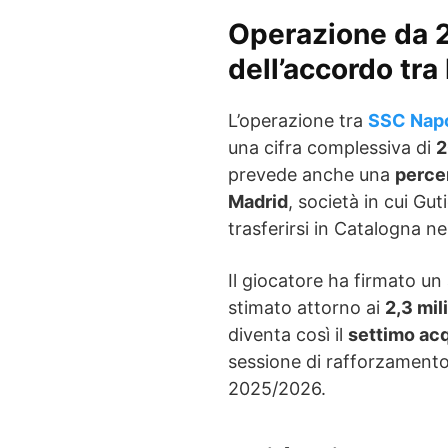
Operazione da 20
dell’accordo tra
L’operazione tra
SSC Napo
una cifra complessiva di
2
prevede anche una
percen
Madrid
, società in cui Gu
trasferirsi in Catalogna ne
Il giocatore ha firmato u
stimato attorno ai
2,3 mil
diventa così il
settimo acq
sessione di rafforzamento
2025/2026.