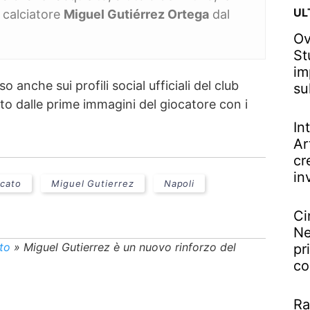
UL
l calciatore
Miguel Gutiérrez Ortega
dal
Ov
St
im
 anche sui profili social ufficiali del club
su
 dalle prime immagini del giocatore con i
In
Ar
cr
in
rcato
Miguel Gutierrez
Napoli
Ci
Ne
to
»
Miguel Gutierrez è un nuovo rinforzo del
pr
co
Ra