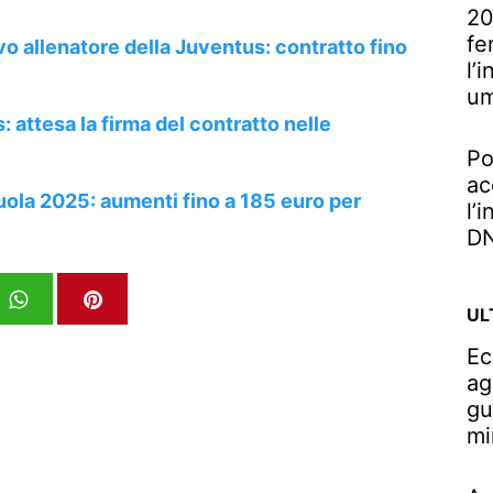
20
fe
vo allenatore della Juventus: contratto fino
l’
u
: attesa la firma del contratto nelle
Po
ac
ola 2025: aumenti fino a 185 euro per
l’
DN
UL
Ec
ag
gu
mi