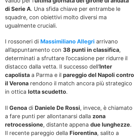
valido per l’
ultima giornata del girone di andata
di Serie A
. Una sfida chiave per entrambe le
squadre, con obiettivi molto diversi ma
ugualmente cruciali.
I rossoneri di
Massimiliano Allegri
arrivano
all’appuntamento con
38 punti in classifica
,
determinati a sfruttare l’occasione per ridurre il
distacco dalla vetta. Il successo dell’
Inter
capolista
a Parma e il
pareggio del Napoli contro
il Verona
rendono il match ancora più strategico
in ottica
lotta scudetto
.
Il
Genoa
di
Daniele De Rossi
, invece, è chiamato
a fare punti per allontanarsi dalla
zona
retrocessione
, distante appena
due lunghezze
.
Il recente pareggio della
Fiorentina
, salito a