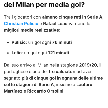
del Milan per media gol?
Tra i giocatori con
almeno cinque reti in Serie A
,
Christian Pulisic
e
Rafael Leão
vantano le
migliori medie realizzative
:
Pulisic
: un gol ogni
76 minuti
Leão
: un gol ogni
121 minuti
Dal suo arrivo al Milan nella stagione
2019/20
, il
portoghese è uno dei
tre calciatori
ad aver
segnato
più di cinque gol in ognuna delle ultime
sette stagioni di Serie A
, insieme a
Lautaro
Martínez
e
Riccardo Orsolini
.