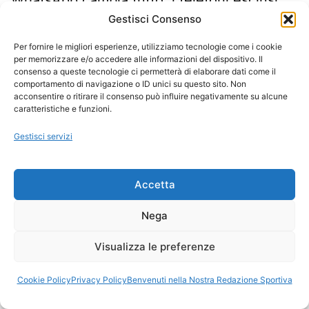
dal 10 agosto 2026
Gestisci Consenso
Per fornire le migliori esperienze, utilizziamo tecnologie come i cookie
per memorizzare e/o accedere alle informazioni del dispositivo. Il
consenso a queste tecnologie ci permetterà di elaborare dati come il
comportamento di navigazione o ID unici su questo sito. Non
acconsentire o ritirare il consenso può influire negativamente su alcune
caratteristiche e funzioni.
Notizie Plus, sempre un passo in più
Gestisci servizi
Steve Jobs: "Innovazione è ciò che distingue un
Accetta
leader da un seguace"
Nega
Visualizza le preferenze
Ora Esatta in Italia in questo momento
Ti Senti Strano Ultimamente? Potrebbe Essere per
Cookie Policy
Privacy Policy
Benvenuti nella Nostra Redazione Sportiva
la Risonanza di Schumann
Come Sapere Se Stai Ascendendo alla Quinta