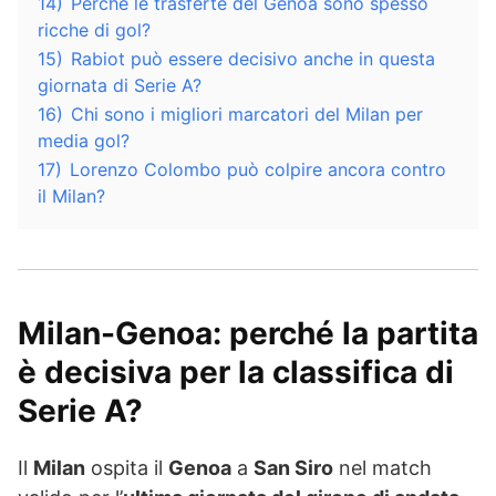
14)
Perché le trasferte del Genoa sono spesso
ricche di gol?
15)
Rabiot può essere decisivo anche in questa
giornata di Serie A?
16)
Chi sono i migliori marcatori del Milan per
media gol?
17)
Lorenzo Colombo può colpire ancora contro
il Milan?
Milan-Genoa: perché la partita
è decisiva per la classifica di
Serie A?
Il
Milan
ospita il
Genoa
a
San Siro
nel match