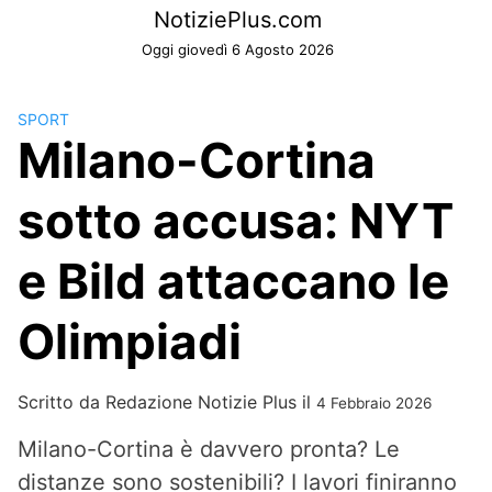
Skip
NotiziePlus.com
to
Oggi giovedì 6 Agosto 2026
content
SPORT
Milano-Cortina
sotto accusa: NYT
e Bild attaccano le
Olimpiadi
Scritto da
Redazione Notizie Plus
il
4 Febbraio 2026
Milano-Cortina è davvero pronta? Le
distanze sono sostenibili? I lavori finiranno