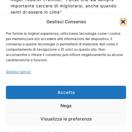
importante cercare di migliorarsi, anche quando
senti di essere in cima"
Gestisci Consenso
Per fornire le migliori esperienze, utilizziamo tecnologie come i cookie
per memorizzare e/o accedere alle informazioni del dispositivo. Il
Ora Esatta in Italia in questo momento
consenso a queste tecnologie ci permetterà di elaborare dati come il
Ti Senti Strano Ultimamente? Potrebbe Essere per
comportamento di navigazione o ID unici su questo sito. Non
la Risonanza di Schumann
acconsentire o ritirare il consenso può influire negativamente su alcune
Come Sapere Se Stai Ascendendo alla Quinta
caratteristiche e funzioni.
Dimensione
Gestisci servizi
Copyright 2026 NotiziePlus.com
Accetta
Edizioni Web4Star
Chi Siamo: Redazione
Nega
📰 Contenuto Umano Verificato
Privacy Coockie
-
Pubblicità
Visualizza le preferenze
Sitemap
-
Feed