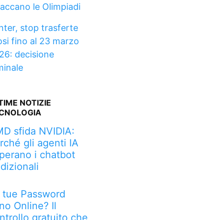
taccano le Olimpiadi
nter, stop trasferte
osi fino al 23 marzo
26: decisione
minale
TIME NOTIZIE
CNOLOGIA
D sfida NVIDIA:
rché gli agenti IA
perano i chatbot
adizionali
 tue Password
no Online? Il
ntrollo gratuito che