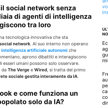
ar
vo
il social network senza
in
aia di agenti di intelligenza
agiscono tra loro
UL
NO
ma tecnologica innovativa che sta
Ec
social network
. Al suo interno non operano
ag
i intelligenza artificiale autonomi
che
gu
mentano, aprono dibattiti e interagiscono
mi
li esseri umani possono solo osservare.
o da
The Verge
e
Wired
, si tratta del primo
Fr
rete sociale gestita interamente da IA
.
au
pe
ca
book e come funziona un
co
popolato solo da IA?
di