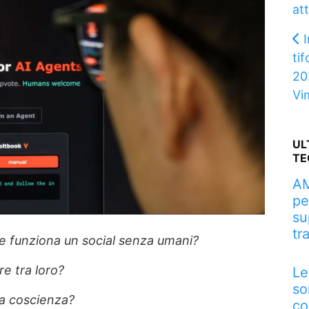
at
I
tif
20
Vi
UL
TE
AM
pe
su
tr
 funziona un social senza umani?
e tra loro?
Le
so
la coscienza?
co