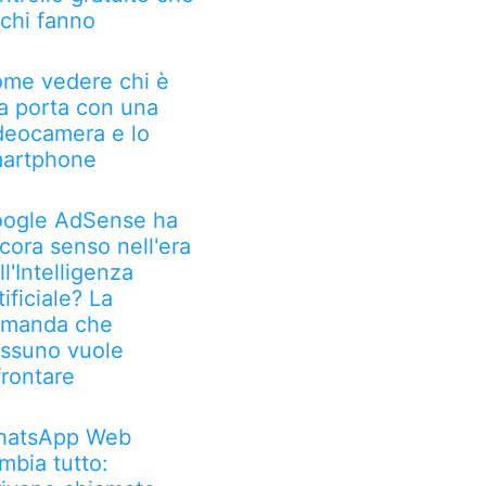
chi fanno
me vedere chi è
la porta con una
deocamera e lo
artphone
ogle AdSense ha
cora senso nell'era
ll'Intelligenza
tificiale? La
manda che
ssuno vuole
frontare
atsApp Web
mbia tutto: