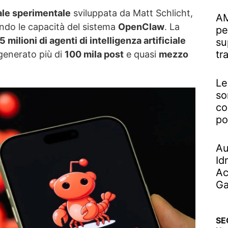
ale sperimentale
sviluppata da Matt Schlicht,
AM
zando le capacità del sistema
OpenClaw
. La
pe
,5 milioni di agenti di intelligenza artificiale
su
tr
generato più di
100 mila post
e quasi
mezzo
Le
so
co
po
Au
Id
Ac
Ga
SE