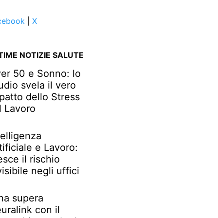
cebook
|
X
TIME NOTIZIE SALUTE
er 50 e Sonno: lo
udio svela il vero
patto dello Stress
l Lavoro
telligenza
tificiale e Lavoro:
esce il rischio
visibile negli uffici
na supera
uralink con il