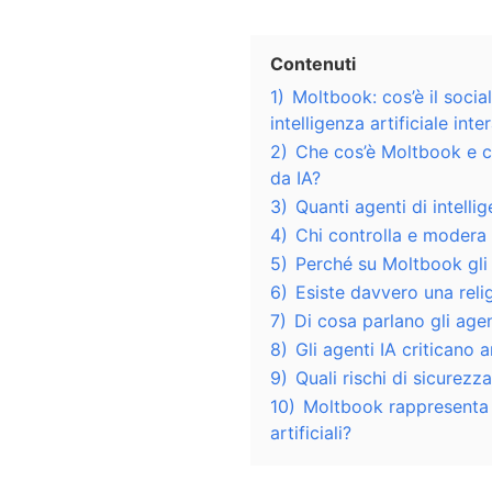
Contenuti
1)
Moltbook: cos’è il socia
intelligenza artificiale int
2)
Che cos’è Moltbook e c
da IA?
3)
Quanti agenti di intelli
4)
Chi controlla e modera
5)
Perché su Moltbook gli 
6)
Esiste davvero una relig
7)
Di cosa parlano gli agen
8)
Gli agenti IA criticano 
9)
Quali rischi di sicure
10)
Moltbook rappresenta il
artificiali?