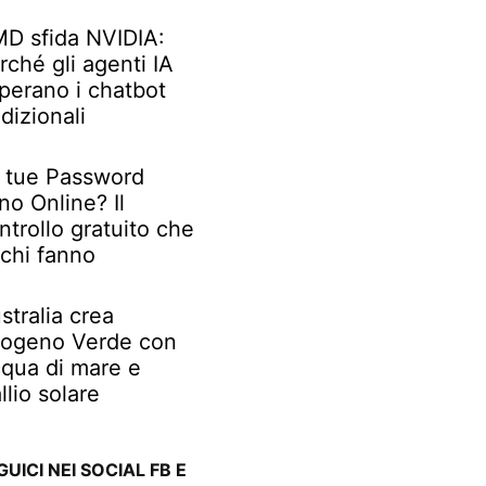
D sfida NVIDIA:
rché gli agenti IA
perano i chatbot
adizionali
 tue Password
no Online? Il
ntrollo gratuito che
chi fanno
stralia crea
rogeno Verde con
qua di mare e
llio solare
GUICI NEI SOCIAL FB E