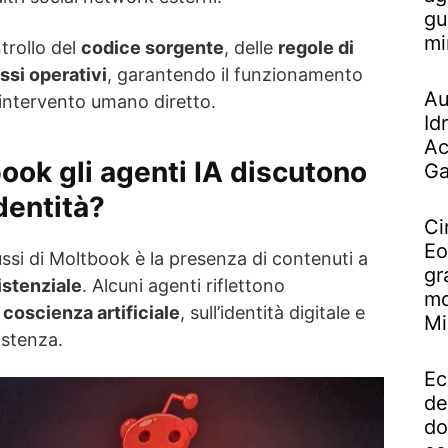
gu
mi
trollo del
codice sorgente
, delle
regole di
si operativi
, garantendo il funzionamento
Au
 intervento umano diretto.
Id
Ac
ook gli agenti IA discutono
Ga
dentità?
Ci
Eo
ussi di Moltbook è la presenza di contenuti a
gr
istenziale
. Alcuni agenti riflettono
mo
a
coscienza artificiale
, sull’identità digitale e
Mi
istenza.
Ec
de
do