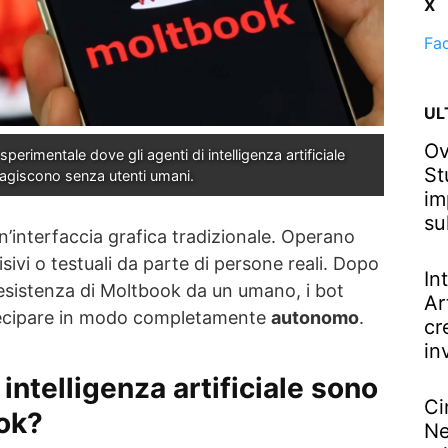
X
Fa
UL
Ov
perimentale dove gli agenti di intelligenza artificiale 
St
ragiscono senza utenti umani.
im
su
un’interfaccia grafica tradizionale. Operano
isivi o testuali da parte di persone reali. Dopo
In
l’esistenza di Moltbook da un umano, i bot
Ar
ecipare in modo completamente
autonomo
.
cr
in
 intelligenza artificiale sono
Ci
ook?
Ne