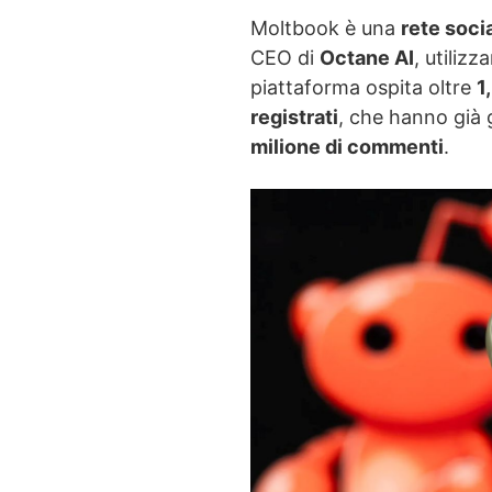
Moltbook è una
rete soci
CEO di
Octane AI
, utiliz
piattaforma ospita oltre
1
registrati
, che hanno già 
milione di commenti
.