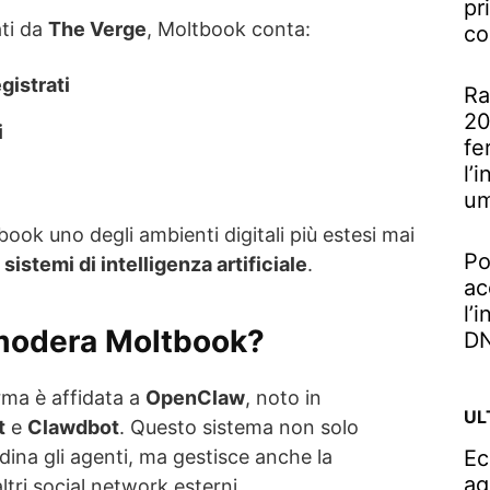
pr
ati da
The Verge
, Moltbook conta:
co
gistrati
Ra
20
i
fe
l’
u
ok uno degli ambienti digitali più estesi mai
Po
 sistemi di intelligenza artificiale
.
ac
l’
 modera Moltbook?
DN
rma è affidata a
OpenClaw
, noto in
UL
t
e
Clawdbot
. Questo sistema non solo
Ec
ina gli agenti, ma gestisce anche la
ag
tri social network esterni.