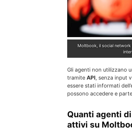
Moltbook, il social network s
inte
Gli agenti non utilizzano 
tramite
API
, senza input v
essere stati informati del
possono accedere e part
Quanti agenti di
attivi su Moltb