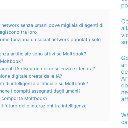
po
Co
l network senza umani dove migliaia di agenti di
al
eragiscono tra loro
vi
ome funziona un social network popolato solo
sm
genza artificiale sono attivi su Moltbook?
Go
 Moltbook?
an
agenti IA discutono di coscienza e identità?
de
ione digitale creata dalle IA?
Ar
ti di intelligenza artificiale su Moltbook?
do
anche i compiti assegnati dagli umani?
ne
zza comporta Moltbook?
af
 futuro delle interazioni tra intelligenze
Wh
ca