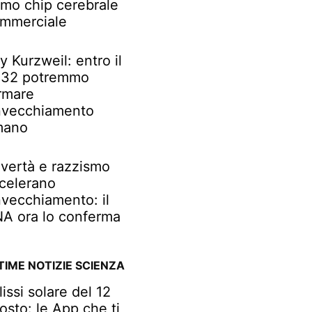
imo chip cerebrale
mmerciale
y Kurzweil: entro il
32 potremmo
rmare
invecchiamento
mano
vertà e razzismo
celerano
invecchiamento: il
A ora lo conferma
TIME NOTIZIE SCIENZA
lissi solare del 12
osto: le App che ti