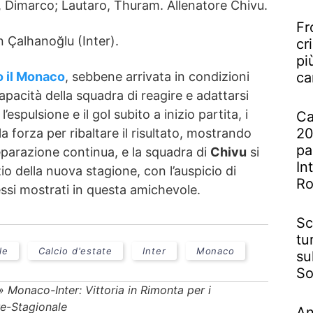
c, Dimarco; Lautaro, Thuram. Allenatore Chivu.
Fr
n Çalhanoğlu (Inter).
cr
pi
o il Monaco
, sebbene arrivata in condizioni
ca
 capacità della squadra di reagire e adattarsi
’espulsione e il gol subito a inizio partita, i
Ca
20
a forza per ribaltare il risultato, mostrando
pa
reparazione continua, e la squadra di
Chivu
si
In
izio della nuova stagione, con l’auspicio di
R
ssi mostrati in questa amichevole.
Sc
tu
le
Calcio d'estate
Inter
Monaco
su
So
»
Monaco-Inter: Vittoria in Rimonta per i
re-Stagionale
An