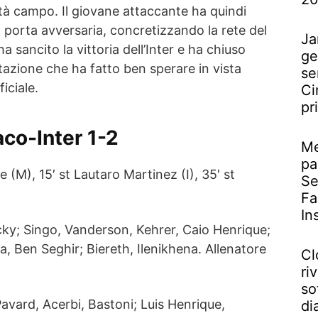
età campo. Il giovane attaccante ha quindi
 porta avversaria, concretizzando la rete del
Ja
ha sancito la vittoria dell’Inter e ha chiuso
ge
tazione che ha fatto ben sperare in vista
se
ficiale.
Ci
pr
aco-Inter 1-2
Me
pa
he (M), 15′ st Lautaro Martinez (I), 35′ st
Se
Fa
In
ky; Singo, Vanderson, Kehrer, Caio Henrique;
, Ben Seghir; Biereth, Ilenikhena. Allenatore
Cl
riv
so
vard, Acerbi, Bastoni; Luis Henrique,
di