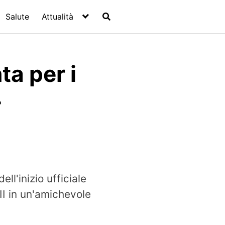
Salute
Attualità
ta per i
-
ll'inizio ufficiale
II in un'amichevole