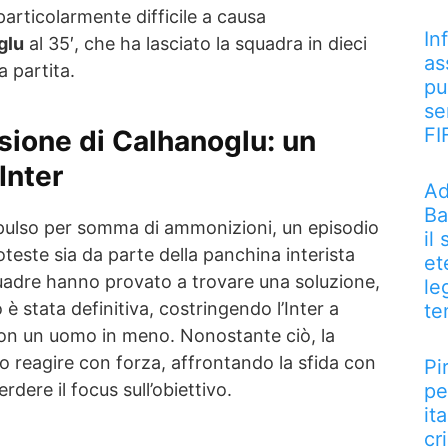
particolarmente difficile a causa
In
glu
al 35′, che ha lasciato la squadra in dieci
as
a partita.
pu
se
FI
sione di Calhanoglu: un
Inter
Ad
Ba
pulso per somma di ammonizioni, un episodio
il
teste sia da parte della panchina interista
et
quadre hanno provato a trovare una soluzione,
le
o è stata definitiva, costringendo l’Inter a
te
con un uomo in meno. Nonostante ciò, la
o reagire con forza, affrontando la sfida con
Pi
dere il focus sull’obiettivo.
pe
it
cri