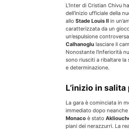
L’Inter di Cristian Chivu h
dell’inizio ufficiale dell
allo
Stade Louis II
in un’am
caratterizzata da un gioc
un’espulsione controversa
Calhanoglu
lasciare il c
Nonostante l’inferiorità n
sono riusciti a ribaltare l
e determinazione.
L’inizio in salita 
La gara è cominciata in mod
immediato dopo neanche due
Monaco
è stato
Akliouch
piani dei nerazzurri. La re