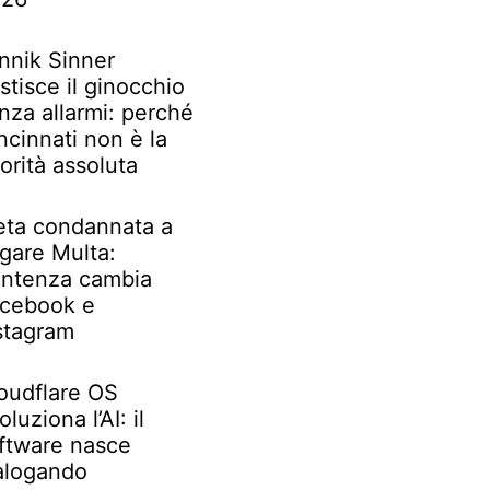
nnik Sinner
stisce il ginocchio
nza allarmi: perché
ncinnati non è la
iorità assoluta
ta condannata a
gare Multa:
ntenza cambia
cebook e
stagram
oudflare OS
oluziona l’AI: il
ftware nasce
alogando