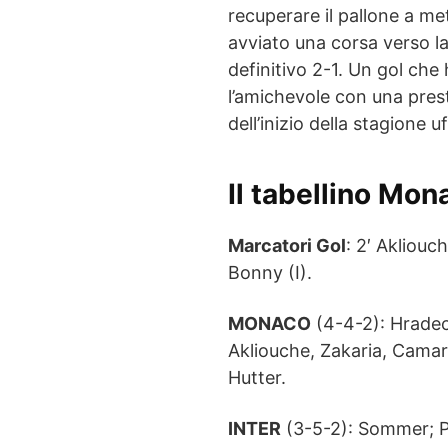
recuperare il pallone a m
avviato una corsa verso la
definitivo 2-1. Un gol che 
l’amichevole con una pres
dell’inizio della stagione uf
Il tabellino Mon
Marcatori Gol
: 2′ Akliouc
Bonny (I).
MONACO
(4-4-2): Hradec
Akliouche, Zakaria, Camara
Hutter.
INTER
(3-5-2): Sommer; Pa