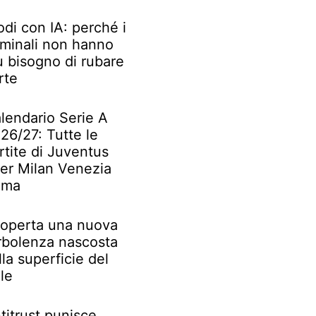
odi con IA: perché i
iminali non hanno
ù bisogno di rubare
rte
lendario Serie A
26/27: Tutte le
rtite di Juventus
ter Milan Venezia
oma
operta una nuova
rbolenza nascosta
lla superficie del
le
titrust punisce