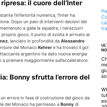
ripresa: il cuore dell’Inter
Pe
nte l’inferiorità numerica, l’Inter ha
Co
ne. Dopo un paio di interventi decisivi del
ca
 mantenuto a galla la squadra, i nerazzurri
tr
il proprio gioco. Il punto di svolta è arrivato al
inez
, lanciato in profondità da
Alessandro
UL
ifensore del Monaco
Kehrer
e ha trovato il gol
NO
l’attaccante argentino ha dato nuova energia
Ch
to a premere maggiormente sull’acceleratore.
me
gi
ria: Bonny sfrutta l’errore del
so
Wh
tu
, un errore in fase di costruzione del gioco da
es
rale del Monaco ha permesso a
Bonny
di
2