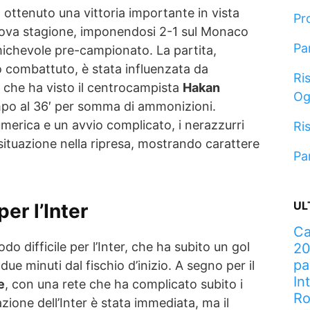
a ottenuto una vittoria importante in vista
Pr
a nuova stagione, imponendosi 2-1 sul Monaco
Pa
ichevole pre-campionato. La partita,
o combattuto, è stata influenzata da
Ris
 che ha visto il centrocampista
Hakan
Og
ampo al 36′ per somma di ammonizioni.
umerica e un avvio complicato, i nerazzurri
Ris
a situazione nella ripresa, mostrando carattere
Pa
UL
per l’Inter
Ca
o difficile per l’Inter, che ha subito un gol
20
pa
 minuti dal fischio d’inizio. A segno per il
In
e
, con una rete che ha complicato subito i
R
azione dell’Inter è stata immediata, ma il