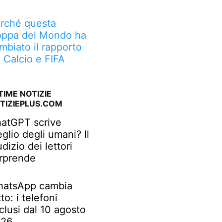
rché questa
ppa del Mondo ha
mbiato il rapporto
a Calcio e FIFA
TIME NOTIZIE
TIZIEPLUS.COM
atGPT scrive
glio degli umani? Il
udizio dei lettori
rprende
atsApp cambia
tto: i telefoni
clusi dal 10 agosto
026