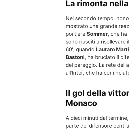
La rimonta nella 
Nel secondo tempo, nonosta
mostrato una grande reazio
portiere
Sommer
, che ha
sono riusciti a risollevare 
60′, quando
Lautaro Mart
Bastoni
, ha bruciato il d
del pareggio. La rete del
all’Inter, che ha comincia
Il gol della vitto
Monaco
A dieci minuti dal termine
parte del difensore cent