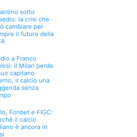
fantino sotto
sedio: la crisi che
ò cambiare per
mpre il futuro della
FA
dio a Franco
resi: il Milan perde
 suo capitano
erno, il calcio una
ggenda senza
mpo
rlo, Fonbet e FIGC:
rché il calcio
aliano è ancora in
si