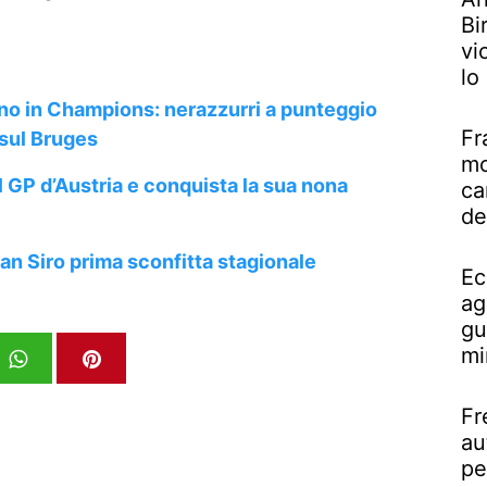
Bi
vi
lo
ono in Champions: nerazzurri a punteggio
Fr
 sul Bruges
mo
 GP d’Austria e conquista la sua nona
ca
de
San Siro prima sconfitta stagionale
Ec
ag
gu
mi
Fr
au
pe