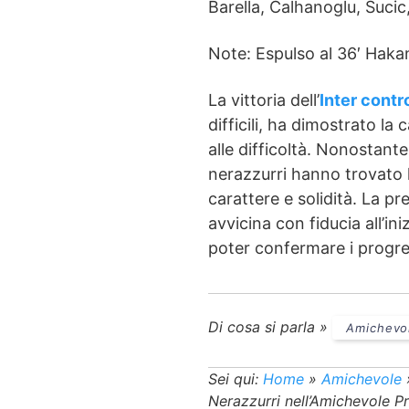
Barella, Calhanoglu, Suci
Note: Espulso al 36′ Haka
La vittoria dell’
Inter contr
difficili, ha dimostrato la
alle difficoltà. Nonostante l
nerazzurri hanno trovato l
carattere e solidità. La p
avvicina con fiducia all’in
poter confermare i progre
Di cosa si parla »
Amichevo
Sei qui:
Home
»
Amichevole
Nerazzurri nell’Amichevole P