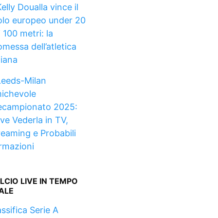
elly Doualla vince il
tolo europeo under 20
 100 metri: la
omessa dell’atletica
liana
Leeds-Milan
ichevole
ecampionato 2025:
ve Vederla in TV,
reaming e Probabili
rmazioni
LCIO LIVE IN TEMPO
ALE
ssifica Serie A