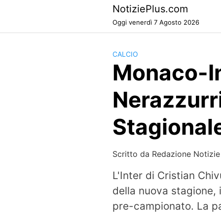
Skip
NotiziePlus.com
to
Oggi venerdì 7 Agosto 2026
content
CALCIO
Monaco-Int
Nerazzurri
Stagional
Scritto da
Redazione Notizie
L'Inter di Cristian Chiv
della nuova stagione, 
pre-campionato. La par