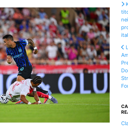
K
ti
nei
pr
ita
Am
Pr
Do
St
Fo
CA
RE
Cla