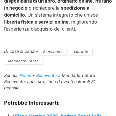
disponibilità di un libro
,
ordinarlo online
,
ritirarlo
in negozio
o richiedere la
spedizione a
domicilio
. Un sistema integrato che unisce
libreria fisica e servizi online
, migliorando
l’esperienza d’acquisto dei clienti.
Di cosa si parla »
Benevento
Librerie
Mondadori Store
Sei qui:
Home
»
Benevento
»
Mondadori Store
Benevento: apertura, libri ed eventi culturali 31
gennaio
Potrebbe Interessarti: