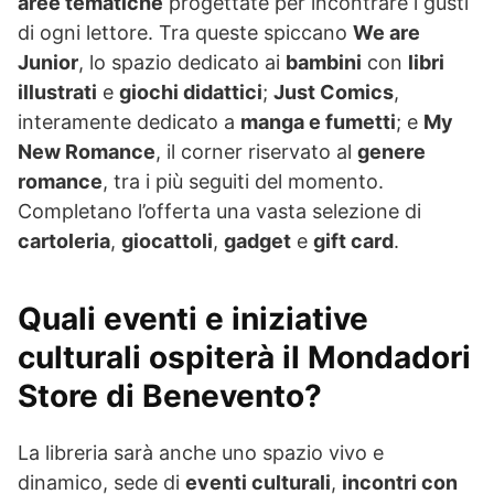
aree tematiche
progettate per incontrare i gusti
di ogni lettore. Tra queste spiccano
We are
Junior
, lo spazio dedicato ai
bambini
con
libri
illustrati
e
giochi didattici
;
Just Comics
,
interamente dedicato a
manga e fumetti
; e
My
New Romance
, il corner riservato al
genere
romance
, tra i più seguiti del momento.
Completano l’offerta una vasta selezione di
cartoleria
,
giocattoli
,
gadget
e
gift card
.
Quali eventi e iniziative
culturali ospiterà il Mondadori
Store di Benevento?
La libreria sarà anche uno spazio vivo e
dinamico, sede di
eventi culturali
,
incontri con