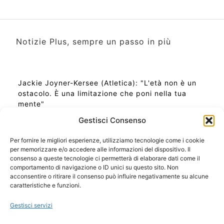
Notizie Plus, sempre un passo in più
Jackie Joyner-Kersee (Atletica): "L'età non è un
ostacolo. È una limitazione che poni nella tua
mente"
Gestisci Consenso
Per fornire le migliori esperienze, utilizziamo tecnologie come i cookie
per memorizzare e/o accedere alle informazioni del dispositivo. Il
Ora Esatta in Italia in questo momento
consenso a queste tecnologie ci permetterà di elaborare dati come il
Ti Senti Strano Ultimamente? Potrebbe Essere per
comportamento di navigazione o ID unici su questo sito. Non
la Risonanza di Schumann
acconsentire o ritirare il consenso può influire negativamente su alcune
Come Sapere Se Stai Ascendendo alla Quinta
caratteristiche e funzioni.
Dimensione
Gestisci servizi