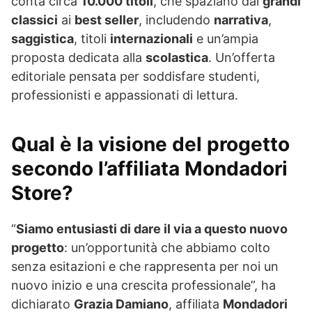
conta circa
10.000 titoli
, che spaziano dai
grandi
classici
ai
best seller
, includendo
narrativa
,
saggistica
, titoli
internazionali
e un’ampia
proposta dedicata alla
scolastica
. Un’offerta
editoriale pensata per soddisfare studenti,
professionisti e appassionati di lettura.
Qual è la visione del progetto
secondo l’affiliata Mondadori
Store?
“
Siamo entusiasti di dare il via a questo nuovo
progetto
: un’opportunità che abbiamo colto
senza esitazioni e che rappresenta per noi un
nuovo inizio e una crescita professionale”, ha
dichiarato
Grazia Damiano
, affiliata
Mondadori