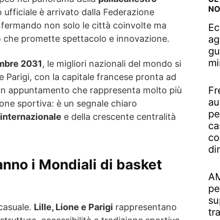
NO
o ufficiale è arrivato dalla Federazione
nfermando non solo le città coinvolte ma
Ec
o che promette spettacolo e innovazione.
ag
gu
mi
embre 2031
, le migliori nazionali del mondo si
 e Parigi, con la capitale francese pronta ad
Fr
. Un appuntamento che rappresenta molto più
au
one sportiva: è un segnale chiaro
pe
internazionale
e della crescente centralità
ca
co
di
nno i Mondiali di basket
AM
pe
su
 casuale.
Lille, Lione e Parigi
rappresentano
tr