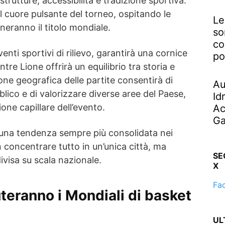
astrutture, accessibilità e tradizione sportiva.
 il cuore pulsante del torneo, ospitando le
Le
neranno il titolo mondiale.
so
co
venti sportivi di rilievo, garantirà una cornice
po
re Lione offrirà un equilibrio tra storia e
one geografica delle partite consentirà di
Au
ico e di valorizzare diverse aree del Paese,
Id
one capillare dell’evento.
Ac
Ga
 una tendenza sempre più consolidata nei
n concentrare tutto in un’unica città, ma
SE
visa su scala nazionale.
X
Fa
teranno i Mondiali di basket
UL