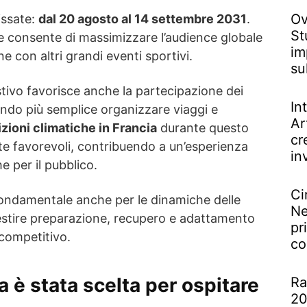
Ov
fissate:
dal 20 agosto al 14 settembre 2031
.
St
e consente di massimizzare l’audience globale
im
e con altri grandi eventi sportivi.
su
stivo favorisce anche la partecipazione dei
In
dendo più semplice organizzare viaggi e
Ar
zioni climatiche in Francia
durante questo
cr
e favorevoli, contribuendo a un’esperienza
in
he per il pubblico.
Ci
ondamentale anche per le dinamiche delle
Ne
stire preparazione, recupero e adattamento
pr
competitivo.
co
a è stata scelta per ospitare
Ra
20