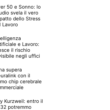
er 50 e Sonno: lo
udio svela il vero
patto dello Stress
l Lavoro
telligenza
tificiale e Lavoro:
esce il rischio
visibile negli uffici
na supera
uralink con il
imo chip cerebrale
mmerciale
y Kurzweil: entro il
32 potremmo