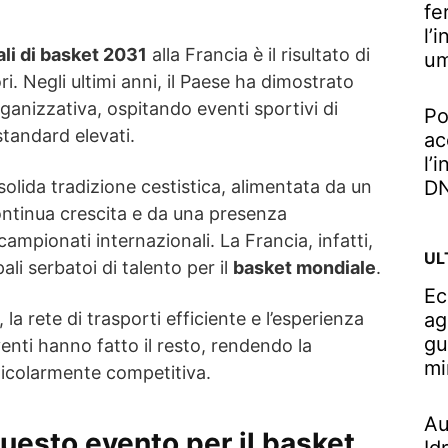
fe
l’
li di basket 2031
alla Francia è il risultato di
u
i. Negli ultimi anni, il Paese ha dimostrato
anizzativa, ospitando eventi sportivi di
Po
standard elevati.
ac
l’
olida tradizione cestistica, alimentata da un
DN
ntinua crescita e da una presenza
 campionati internazionali. La Francia, infatti,
UL
ali serbatoi di talento per il
basket mondiale
.
Ec
la rete di trasporti efficiente e l’esperienza
ag
gu
venti hanno fatto il resto, rendendo la
mi
icolarmente competitiva.
Au
uesto evento per il basket