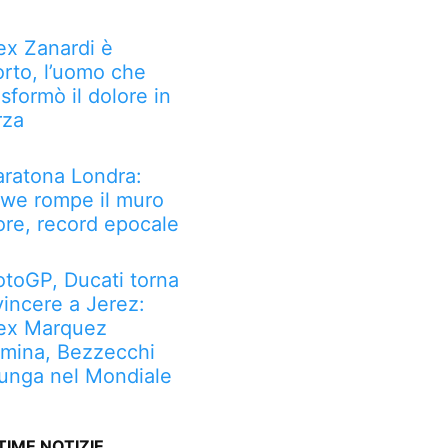
ex Zanardi è
rto, l’uomo che
asformò il dolore in
rza
ratona Londra:
we rompe il muro
ore, record epocale
toGP, Ducati torna
vincere a Jerez:
ex Marquez
mina, Bezzecchi
lunga nel Mondiale
TIME NOTIZIE