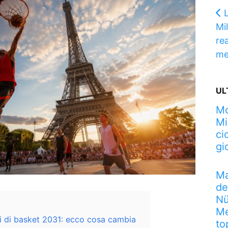
Mi
re
me
UL
Mo
Mi
ci
gi
Ma
de
Nü
Me
li di basket 2031: ecco cosa cambia
to