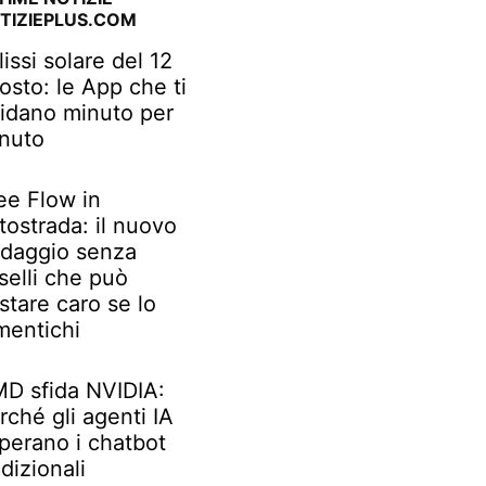
TIZIEPLUS.COM
lissi solare del 12
osto: le App che ti
idano minuto per
nuto
ee Flow in
tostrada: il nuovo
daggio senza
selli che può
stare caro se lo
mentichi
D sfida NVIDIA:
rché gli agenti IA
perano i chatbot
adizionali