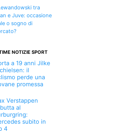
Lewandowski tra
lan e Juve: occasione
ale o sogno di
rcato?
TIME NOTIZIE SPORT
rta a 19 anni Jilke
chielsen: il
clismo perde una
ovane promessa
x Verstappen
butta al
rburgring:
rcedes subito in
p 4