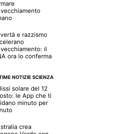
rmare
invecchiamento
mano
vertà e razzismo
celerano
invecchiamento: il
A ora lo conferma
TIME NOTIZIE SCIENZA
lissi solare del 12
osto: le App che ti
idano minuto per
nuto
stralia crea