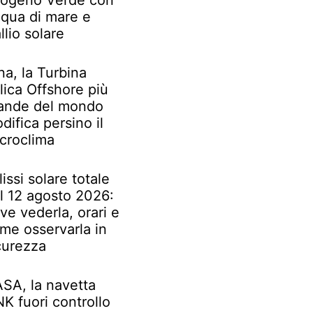
rogeno Verde con
qua di mare e
llio solare
na, la Turbina
lica Offshore più
ande del mondo
difica persino il
croclima
lissi solare totale
l 12 agosto 2026:
ve vederla, orari e
me osservarla in
curezza
SA, la navetta
NK fuori controllo