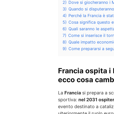
2)
Dove si giocheranno i 
3)
Quando si disputeranno
4)
Perché la Francia è stat
5)
Cosa significa questo e
6)
Quali saranno le aspetta
7)
Come si inserisce il to
8)
Quale impatto economic
9)
Come prepararsi a segui
Francia ospita i
ecco cosa camb
La
Francia
si prepara a sc
sportiva:
nel 2031 ospiter
evento destinato a cataliz
ulteriormente il ruolo eu