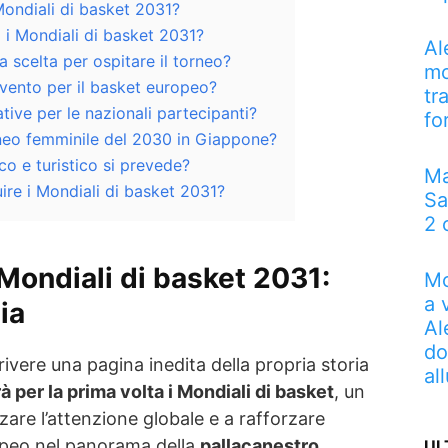
Mondiali di basket 2031?
 i Mondiali di basket 2031?
Al
a scelta per ospitare il torneo?
mo
vento per il basket europeo?
tr
tive per le nazionali partecipanti?
fo
rneo femminile del 2030 in Giappone?
o e turistico si prevede?
Ma
re i Mondiali di basket 2031?
Sa
2 
 Mondiali di basket 2031:
Mo
a 
ia
Al
do
rivere una pagina inedita della propria storia
al
à per la prima volta i Mondiali di basket
, un
zare l’attenzione globale e a rafforzare
ropeo nel panorama della
pallacanestro
UL