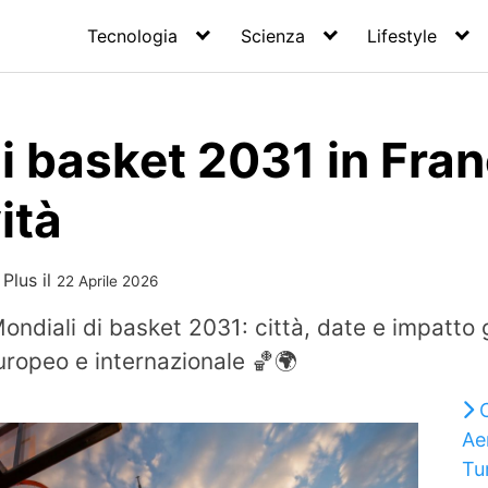
Tecnologia
Scienza
Lifestyle
i basket 2031 in Franc
ità
 Plus
il
22 Aprile 2026
Mondiali di basket 2031: città, date e impatto
europeo e internazionale 🏀🌍
Aer
Tur