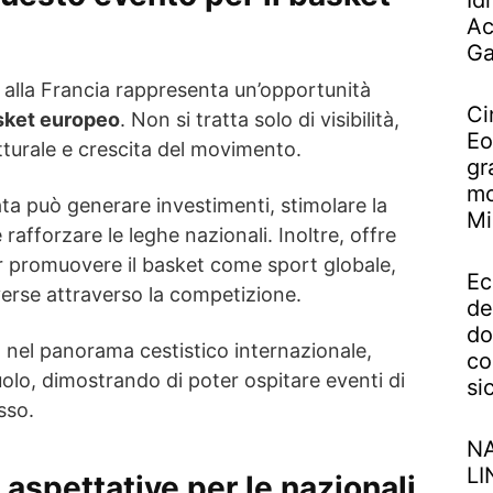
Id
Ac
Ga
 alla Francia rappresenta un’opportunità
Ci
sket europeo
. Non si tratta solo di visibilità,
Eo
tturale e crescita del movimento.
gr
mo
ta può generare investimenti, stimolare la
Mi
rafforzare le leghe nazionali. Inoltre, offre
r promuovere il basket come sport globale,
Ec
verse attraverso la competizione.
de
do
 nel panorama cestistico internazionale,
co
ruolo, dimostrando di poter ospitare eventi di
si
sso.
NA
LI
 aspettative per le nazionali