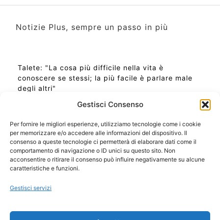
Notizie Plus, sempre un passo in più
Talete: "La cosa più difficile nella vita è
conoscere se stessi; la più facile è parlare male
degli altri"
Gestisci Consenso
Per fornire le migliori esperienze, utilizziamo tecnologie come i cookie
per memorizzare e/o accedere alle informazioni del dispositivo. Il
Ora Esatta in Italia in questo momento
consenso a queste tecnologie ci permetterà di elaborare dati come il
Ti Senti Strano Ultimamente? Potrebbe Essere per
comportamento di navigazione o ID unici su questo sito. Non
la Risonanza di Schumann
acconsentire o ritirare il consenso può influire negativamente su alcune
Come Sapere Se Stai Ascendendo alla Quinta
caratteristiche e funzioni.
Dimensione
Gestisci servizi