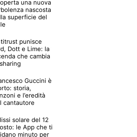
operta una nuova
rbolenza nascosta
lla superficie del
le
titrust punisce
rd, Dott e Lime: la
cenda che cambia
 sharing
ancesco Guccini è
rto: storia,
nzoni e l’eredità
l cantautore
lissi solare del 12
osto: le App che ti
idano minuto per