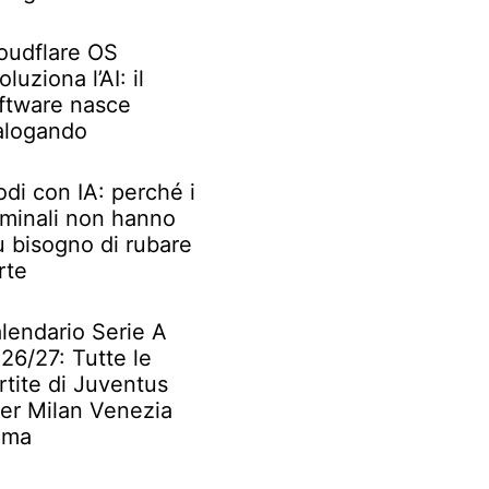
oudflare OS
oluziona l’AI: il
ftware nasce
alogando
odi con IA: perché i
iminali non hanno
ù bisogno di rubare
rte
lendario Serie A
26/27: Tutte le
rtite di Juventus
ter Milan Venezia
oma