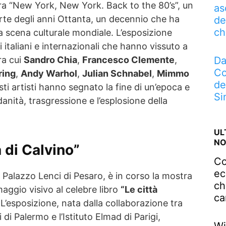
a “New York, New York. Back to the 80’s”, un
as
arte degli anni Ottanta, un decennio che ha
de
ch
scena culturale mondiale. L’esposizione
ti italiani e internazionali che hanno vissuto a
ra cui
Sandro Chia
,
Francesco Clemente
,
Da
Co
ring
,
Andy Warhol
,
Julian Schnabel
,
Mimmo
de
sti artisti hanno segnato la fine di un’epoca e
Si
ndanità, trasgressione e l’esplosione della
UL
NO
à di Calvino”
Co
ec
 Palazzo Lenci di Pesaro, è in corso la mostra
ch
maggio visivo al celebre libro
“Le città
ca
 L’esposizione, nata dalla collaborazione tra
 di Palermo e l’Istituto Elmad di Parigi,