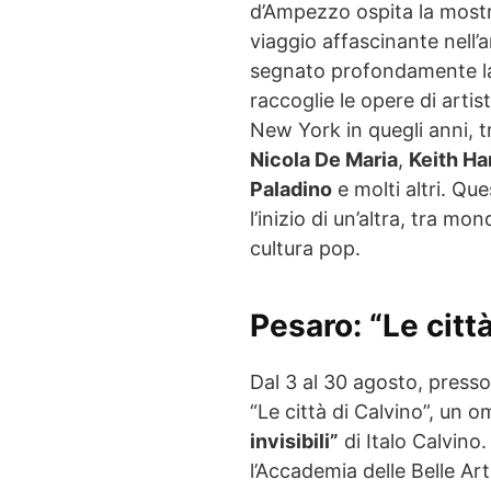
d’Ampezzo ospita la mostr
viaggio affascinante nell’
segnato profondamente la 
raccoglie le opere di artis
New York in quegli anni, t
Nicola De Maria
,
Keith Ha
Paladino
e molti altri. Que
l’inizio di un’altra, tra mo
cultura pop.
Pesaro
: “Le citt
Dal 3 al 30 agosto, presso
“Le città di Calvino”, un o
invisibili”
di Italo Calvino.
l’Accademia delle Belle Arti