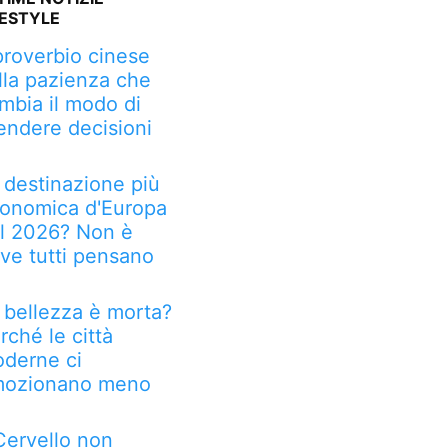
FESTYLE
 proverbio cinese
lla pazienza che
mbia il modo di
endere decisioni
 destinazione più
onomica d'Europa
l 2026? Non è
ve tutti pensano
 bellezza è morta?
rché le città
derne ci
ozionano meno
 Cervello non