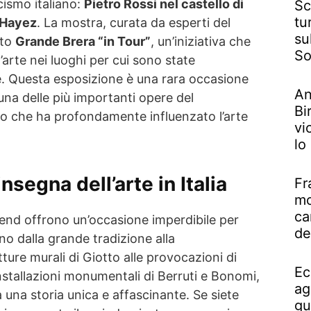
ismo italiano:
Pietro Rossi nel castello di
Sc
tu
 Hayez
. La mostra, curata da esperti del
su
tto
Grande Brera “in Tour”
, un’iniziativa che
So
’arte nei luoghi per cui sono state
. Questa esposizione è una rara occasione
An
 una delle più importanti opere del
Bi
o che ha profondamente influenzato l’arte
vi
lo
nsegna dell’arte in Italia
Fr
mo
ca
end offrono un’occasione imperdibile per
de
o dalla grande tradizione alla
ture murali di Giotto alle provocazioni di
Ec
nstallazioni monumentali di Berruti e Bonomi,
ag
una storia unica e affascinante. Se siete
gu