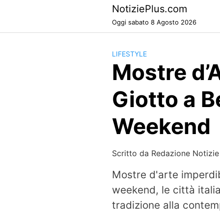
Skip
NotiziePlus.com
to
Oggi sabato 8 Agosto 2026
content
LIFESTYLE
Mostre d’Ar
Giotto a B
Weekend
Scritto da
Redazione Notizie
Mostre d'arte imperdib
weekend, le città ital
tradizione alla contemp