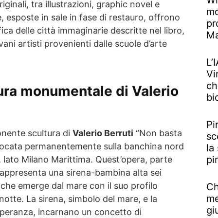
Wi
ginali, tra illustrazioni, graphic novel e
mo
, esposte in sale in fase di restauro, offrono
pr
ca delle città immaginarie descritte nel libro,
M
vani artisti provenienti dalle scuole d’arte
L’
Vi
ch
tura monumentale di Valerio
bi
Pi
onente scultura di
Valerio Berruti
“Non basta
sc
collocata permanentemente sulla banchina nord
la
pi
, lato Milano Marittima. Quest’opera, parte
rappresenta una sirena-bambina alta sei
 che emerge dal mare con il suo profilo
Ch
me
notte. La sirena, simbolo del mare, e la
gi
speranza, incarnano un concetto di