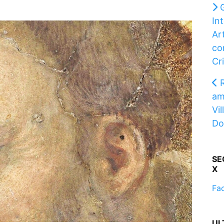
Int
Art
co
Cri
am
Vi
Do
SE
X
Fa
UL