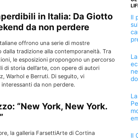
LI
erdibili in Italia: Da Giotto
Il
su
eekend da non perdere
ca
pr
taliane offrono una serie di mostre
 dalla tradizione alla contemporaneità. Tra
La
lazioni, le esposizioni propongono un percorso
ec
i di storia dell’arte, con opere di autori
ne
, Warhol e Berruti. Di seguito, vi
do
 interessanti da non perdere.
La
Pe
zzo
: “New York, New York.
mo
”
em
e, la galleria FarsettiArte di Cortina
Il