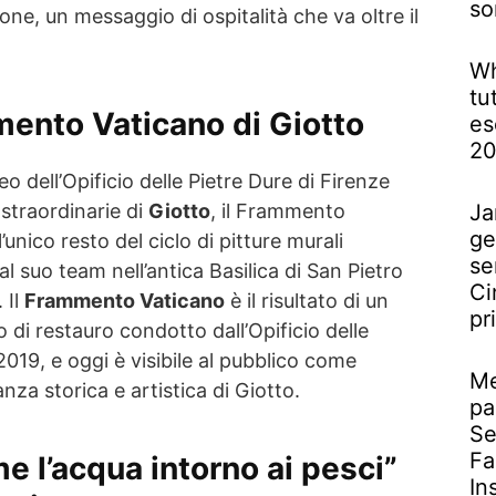
so
ne, un messaggio di ospitalità che va oltre il
Wh
tu
mmento Vaticano di Giotto
es
2
o dell’Opificio delle Pietre Dure di Firenze
 straordinarie di
Giotto
, il Frammento
Ja
ge
unico resto del ciclo di pitture murali
se
l suo team nell’antica Basilica di San Pietro
Ci
 Il
Frammento Vaticano
è il risultato di un
pr
 di restauro condotto dall’Opificio delle
 2019, e oggi è visibile al pubblico come
Me
nza storica e artistica di Giotto.
pa
Se
Fa
e l’acqua intorno ai pesci”
In