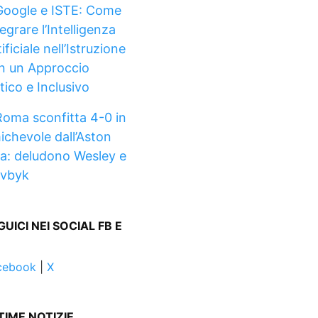
Google e ISTE: Come
egrare l’Intelligenza
ificiale nell’Istruzione
n un Approccio
tico e Inclusivo
Roma sconfitta 4-0 in
ichevole dall’Aston
lla: deludono Wesley e
vbyk
GUICI NEI SOCIAL FB E
cebook
|
X
TIME NOTIZIE