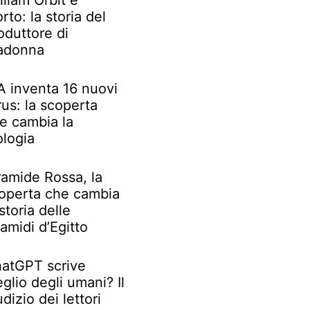
lliam Orbit è
rto: la storia del
oduttore di
adonna
IA inventa 16 nuovi
rus: la scoperta
e cambia la
ologia
ramide Rossa, la
operta che cambia
 storia delle
ramidi d’Egitto
atGPT scrive
glio degli umani? Il
udizio dei lettori