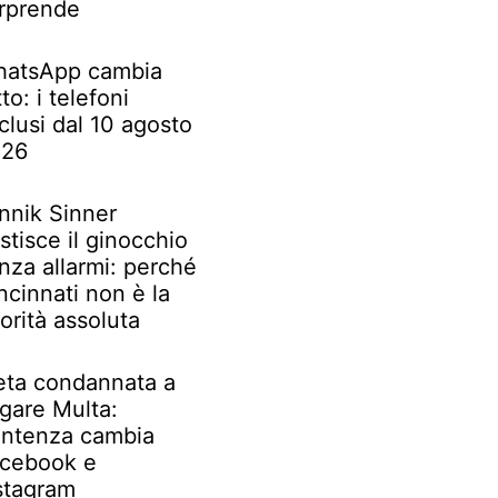
rprende
atsApp cambia
tto: i telefoni
clusi dal 10 agosto
026
nnik Sinner
stisce il ginocchio
nza allarmi: perché
ncinnati non è la
iorità assoluta
ta condannata a
gare Multa:
ntenza cambia
cebook e
stagram