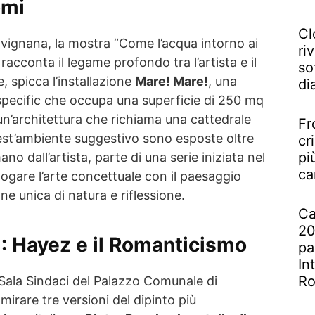
omi
Cl
ignana, la mostra “Come l’acqua intorno ai
riv
racconta il legame profondo tra l’artista e il
so
, spicca l’installazione
Mare! Mare!
, una
di
pecific che occupa una superficie di 250 mq
 un’architettura che richiama una cattedrale
Fr
uest’ambiente suggestivo sono esposte oltre
cr
pi
no dall’artista, parte di una serie iniziata nel
ca
alogare l’arte concettuale con il paesaggio
e unica di natura e riflessione.
Ca
20
)
: Hayez e il Romanticismo
pa
In
R
 Sala Sindaci del Palazzo Comunale di
mirare tre versioni del dipinto più