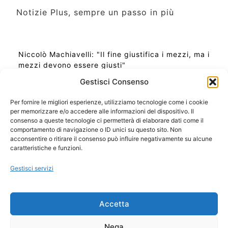
Notizie Plus, sempre un passo in più
Niccolò Machiavelli: "Il fine giustifica i mezzi, ma i
mezzi devono essere giusti"
Gestisci Consenso
Per fornire le migliori esperienze, utilizziamo tecnologie come i cookie
per memorizzare e/o accedere alle informazioni del dispositivo. Il
Ora Esatta in Italia in questo momento
consenso a queste tecnologie ci permetterà di elaborare dati come il
Ti Senti Strano Ultimamente? Potrebbe Essere per
comportamento di navigazione o ID unici su questo sito. Non
la Risonanza di Schumann
acconsentire o ritirare il consenso può influire negativamente su alcune
Come Sapere Se Stai Ascendendo alla Quinta
caratteristiche e funzioni.
Dimensione
Gestisci servizi
Copyright 2026 NotiziePlus.com
Accetta
Edizioni Web4Star
Chi Siamo: Redazione
Nega