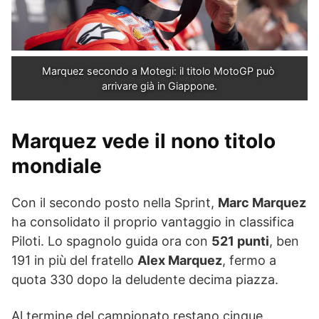
Marquez secondo a Motegi: il titolo MotoGP può 
arrivare già in Giappone.
Marquez vede il nono titolo
mondiale
Con il secondo posto nella Sprint,
Marc Marquez
ha consolidato il proprio vantaggio in classifica
Piloti. Lo spagnolo guida ora con
521 punti
, ben
191 in più del fratello
Alex Marquez
, fermo a
quota 330 dopo la deludente decima piazza.
Al termine del campionato restano cinque