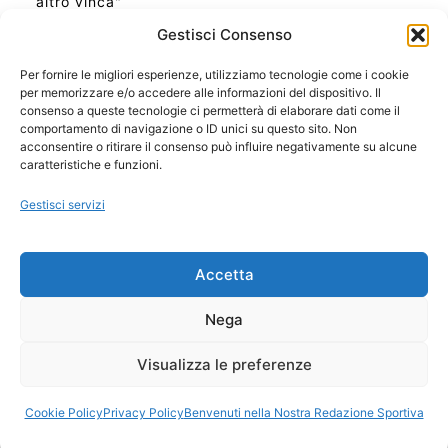
altro vinca"
Gestisci Consenso
Per fornire le migliori esperienze, utilizziamo tecnologie come i cookie
per memorizzare e/o accedere alle informazioni del dispositivo. Il
Ora Esatta in Italia in questo momento
consenso a queste tecnologie ci permetterà di elaborare dati come il
Ti Senti Strano Ultimamente? Potrebbe Essere per
comportamento di navigazione o ID unici su questo sito. Non
la Risonanza di Schumann
acconsentire o ritirare il consenso può influire negativamente su alcune
Come Sapere Se Stai Ascendendo alla Quinta
caratteristiche e funzioni.
Dimensione
Gestisci servizi
Copyright 2026 NotiziePlus.com
Accetta
Edizioni Web4Star
Chi Siamo: Redazione
Nega
📰 Contenuto Umano Verificato
Privacy Coockie
-
Pubblicità
Visualizza le preferenze
Sitemap
-
Feed
Cookie Policy
Privacy Policy
Benvenuti nella Nostra Redazione Sportiva