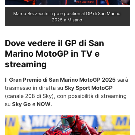
Marco Bezzecchi in pole position al GP di San Marino 
2025 a Misano.
Dove vedere il GP di San
Marino MotoGP in TV e
streaming
Il
Gran Premio di San Marino MotoGP 2025
sarà
trasmesso in diretta su
Sky Sport MotoGP
(canale 208 di Sky), con possibilità di streaming
su
Sky Go
e
NOW
.