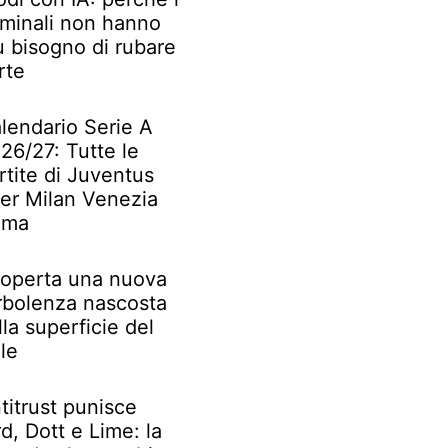
iminali non hanno
ù bisogno di rubare
rte
lendario Serie A
26/27: Tutte le
rtite di Juventus
ter Milan Venezia
oma
operta una nuova
rbolenza nascosta
lla superficie del
le
titrust punisce
rd, Dott e Lime: la