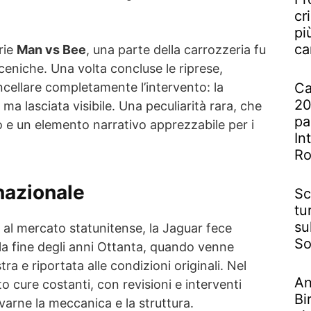
cr
pi
ca
rie
Man vs Bee
, una parte della carrozzeria fu
eniche. Una volta concluse le riprese,
ncellare completamente l’intervento: la
Ca
20
 ma lasciata visibile. Una peculiarità rara, che
pa
o e un elemento narrativo apprezzabile per i
In
R
nazionale
Sc
tu
su
 al mercato statunitense, la Jaguar fece
So
la fine degli anni Ottanta, quando venne
tra e riportata alle condizioni originali. Nel
An
o cure costanti, con revisioni e interventi
Bi
rvarne la meccanica e la struttura.