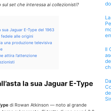
do
o sul set che interessa ai collezionisti?
La
Pe
mo
la sua Jaguar E-Type del 1963
em
edele alle origini
 da una produzione televisiva
Il
le
as
e attira l’attenzione
de
ezionisti
ch
Da
l’asta la sua
Jaguar E-Type
Co
de
Si
Type
di Rowan Atkinson — noto al grande