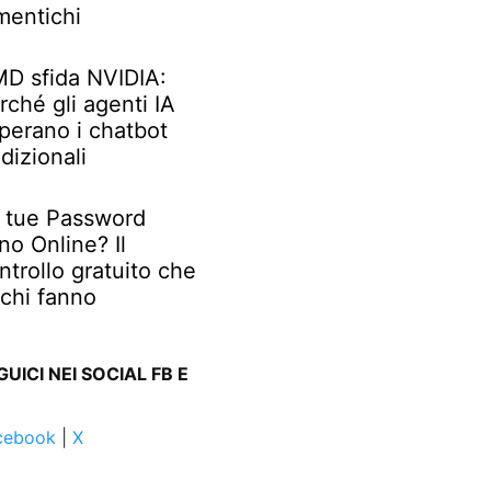
mentichi
D sfida NVIDIA:
rché gli agenti IA
perano i chatbot
adizionali
 tue Password
no Online? Il
ntrollo gratuito che
chi fanno
GUICI NEI SOCIAL FB E
cebook
|
X