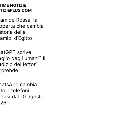
TIME NOTIZIE
TIZIEPLUS.COM
ramide Rossa, la
operta che cambia
 storia delle
ramidi d’Egitto
atGPT scrive
glio degli umani? Il
udizio dei lettori
rprende
atsApp cambia
tto: i telefoni
clusi dal 10 agosto
026