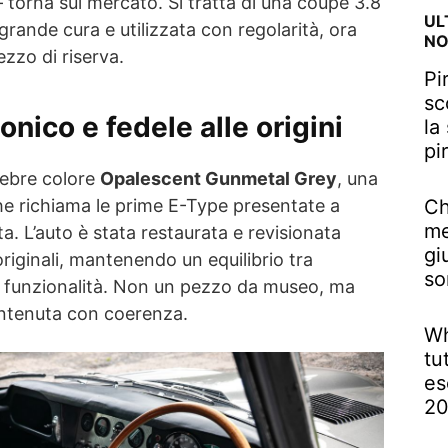
torna sul mercato. Si tratta di una coupé 3.8
UL
rande cura e utilizzata con regolarità, ora
NO
ezzo di riserva.
Pi
sc
nico e fedele alle origini
la
pi
elebre colore
Opalescent Gunmetal Grey
, una
che richiama le prime E-Type presentate a
Ch
me
a. L’auto è stata restaurata e revisionata
gi
originali, mantenendo un equilibrio tra
so
na funzionalità. Non un pezzo da museo, ma
antenuta con coerenza.
Wh
tu
es
2