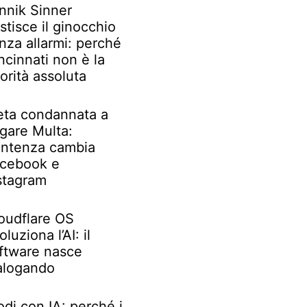
nnik Sinner
stisce il ginocchio
nza allarmi: perché
ncinnati non è la
iorità assoluta
ta condannata a
gare Multa:
ntenza cambia
cebook e
stagram
oudflare OS
oluziona l’AI: il
ftware nasce
alogando
odi con IA: perché i