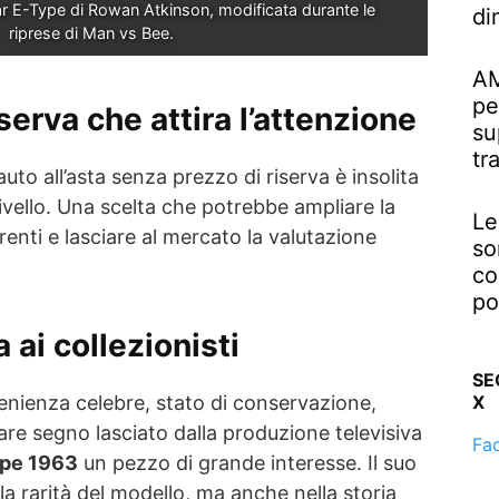
ar E-Type di Rowan Atkinson, modificata durante le 
di
riprese di Man vs Bee.
AM
pe
serva che attira l’attenzione
su
tr
auto all’asta senza prezzo di riserva è insolita
ivello. Una scelta che potrebbe ampliare la
Le
renti e lasciare al mercato la valutazione
so
co
po
 ai collezionisti
SE
X
nienza celebre, stato di conservazione,
lare segno lasciato dalla produzione televisiva
Fa
ype 1963
un pezzo di grande interesse. Il suo
la rarità del modello, ma anche nella storia