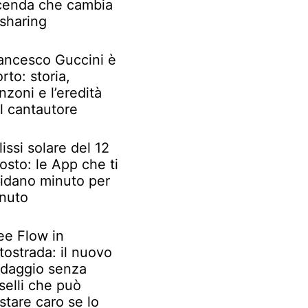
cenda che cambia
 sharing
ancesco Guccini è
rto: storia,
nzoni e l’eredità
l cantautore
lissi solare del 12
osto: le App che ti
idano minuto per
nuto
ee Flow in
tostrada: il nuovo
daggio senza
selli che può
stare caro se lo