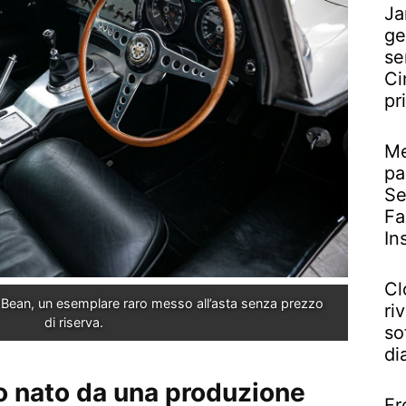
Ja
ge
se
Ci
pr
Me
pa
Se
Fa
In
Cl
Bean, un esemplare raro messo all’asta senza prezzo 
riv
di riserva.
so
di
co nato da una produzione
Fr