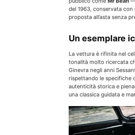
pubblico come
Mr Bean
— 
del 1963, conservata con g
proposta all’asta senza pr
Un esemplare ico
La vettura è rifinita nel c
tonalità molto ricercata 
Ginevra negli anni Sessant
rispettando le specifiche 
autenticità storica e pie
una classica guidata e m