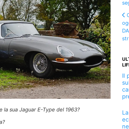
se
ogg
DA
st
UL
LI
Il
su
ca
pr
 la sua Jaguar E-Type del 1963?
La
ec
a?
ne