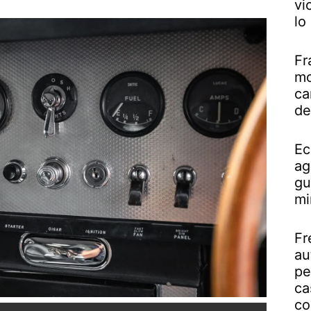
vi
lo
Fr
mo
ca
de
Ec
ag
gu
mi
Fr
au
pe
ca
co