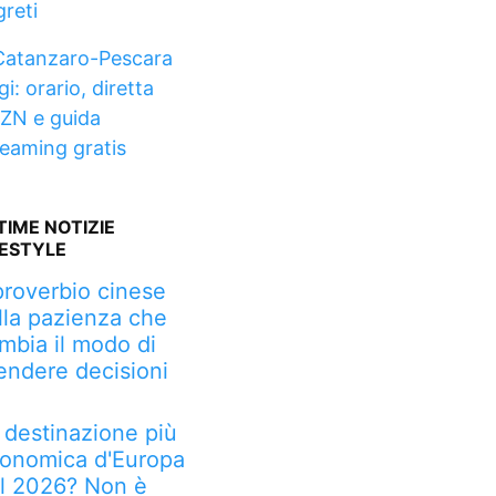
greti
Catanzaro-Pescara
i: orario, diretta
ZN e guida
reaming gratis
TIME NOTIZIE
FESTYLE
 proverbio cinese
lla pazienza che
mbia il modo di
endere decisioni
 destinazione più
onomica d'Europa
l 2026? Non è