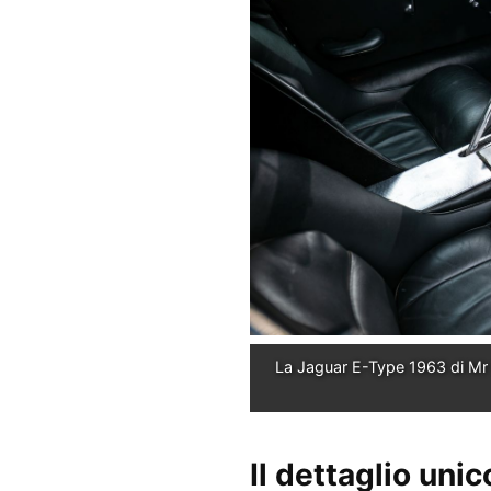
La Jaguar E-Type 1963 di Mr 
Il dettaglio uni