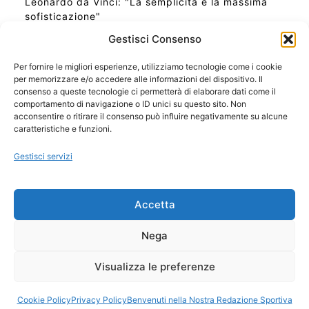
Leonardo da Vinci: "La semplicità è la massima
sofisticazione"
Gestisci Consenso
Per fornire le migliori esperienze, utilizziamo tecnologie come i cookie
per memorizzare e/o accedere alle informazioni del dispositivo. Il
Ora Esatta in Italia in questo momento
consenso a queste tecnologie ci permetterà di elaborare dati come il
Ti Senti Strano Ultimamente? Potrebbe Essere per
comportamento di navigazione o ID unici su questo sito. Non
la Risonanza di Schumann
acconsentire o ritirare il consenso può influire negativamente su alcune
Come Sapere Se Stai Ascendendo alla Quinta
caratteristiche e funzioni.
Dimensione
Gestisci servizi
Copyright 2026 NotiziePlus.com
Accetta
Edizioni Web4Star
Chi Siamo: Redazione
Nega
📰 Contenuto Umano Verificato
Privacy Coockie
-
Pubblicità
Visualizza le preferenze
Sitemap
-
Feed
Cookie Policy
Privacy Policy
Benvenuti nella Nostra Redazione Sportiva