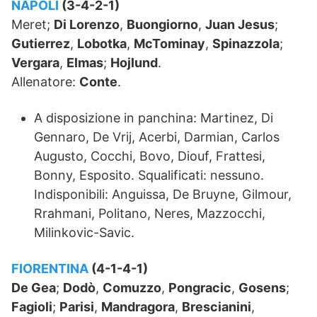
NAPOLI
(3-4-2-1)
Meret;
Di Lorenzo
,
Buongiorno
,
Juan Jesus
;
Gutierrez
,
Lobotka
,
McTominay
,
Spinazzola
;
Vergara
,
Elmas
;
Hojlund
.
Allenatore:
Conte
.
A disposizione in panchina: Martinez, Di
Gennaro, De Vrij, Acerbi, Darmian, Carlos
Augusto, Cocchi, Bovo, Diouf, Frattesi,
Bonny, Esposito. Squalificati: nessuno.
Indisponibili: Anguissa, De Bruyne, Gilmour,
Rrahmani, Politano, Neres, Mazzocchi,
Milinkovic-Savic.
FIORENTINA
(4-1-4-1)
De Gea
;
Dodò
,
Comuzzo
,
Pongracic
,
Gosens
;
Fagioli
;
Parisi
,
Mandragora
,
Brescianini
,