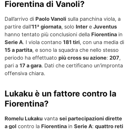
Fiorentina di Vanoli?
Dall’arrivo di
Paolo Vanoli
sulla panchina viola, a
partire dall’
11ª giornata
, solo
Inter
e
Juventus
hanno tentato più conclusioni della
Fiorentina
in
Serie A
. I viola contano
181 tiri
, con una media di
15 a partita
, e sono la squadra che nello stesso
periodo ha effettuato
più cross su azione
:
207
,
pari a
17 a gara
. Dati che certificano un’impronta
offensiva chiara.
Lukaku è un fattore contro la
Fiorentina?
Romelu Lukaku
vanta
sei partecipazioni dirette
a gol
contro la
Fiorentina
in
Serie A
:
quattro reti