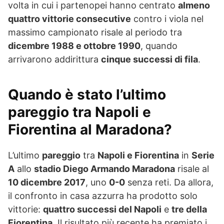
volta in cui i partenopei hanno centrato
almeno
quattro vittorie consecutive
contro i viola nel
massimo campionato risale al periodo tra
dicembre 1988 e ottobre 1990
, quando
arrivarono addirittura
cinque successi di fila
.
Quando è stato l’ultimo
pareggio tra Napoli e
Fiorentina al Maradona?
L’ultimo
pareggio
tra
Napoli e Fiorentina
in
Serie
A
allo
stadio Diego Armando Maradona
risale al
10 dicembre 2017
, uno
0-0
senza reti. Da allora,
il confronto in casa azzurra ha prodotto solo
vittorie:
quattro successi del Napoli
e
tre della
Fiorentina
. Il risultato più recente ha premiato i