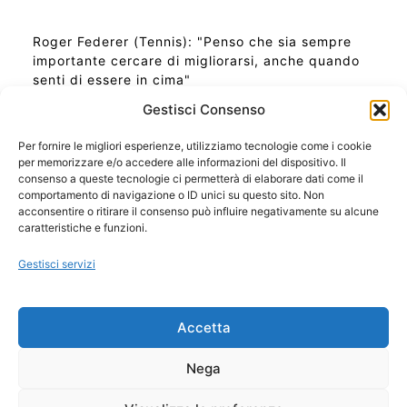
Roger Federer (Tennis): "Penso che sia sempre
importante cercare di migliorarsi, anche quando
senti di essere in cima"
Gestisci Consenso
Per fornire le migliori esperienze, utilizziamo tecnologie come i cookie
per memorizzare e/o accedere alle informazioni del dispositivo. Il
Ora Esatta in Italia in questo momento
consenso a queste tecnologie ci permetterà di elaborare dati come il
Ti Senti Strano Ultimamente? Potrebbe Essere per
comportamento di navigazione o ID unici su questo sito. Non
la Risonanza di Schumann
acconsentire o ritirare il consenso può influire negativamente su alcune
Come Sapere Se Stai Ascendendo alla Quinta
caratteristiche e funzioni.
Dimensione
Gestisci servizi
Copyright 2026 NotiziePlus.com
Accetta
Edizioni Web4Star
Chi Siamo: Redazione
Nega
📰 Contenuto Umano Verificato
Privacy Coockie
-
Pubblicità