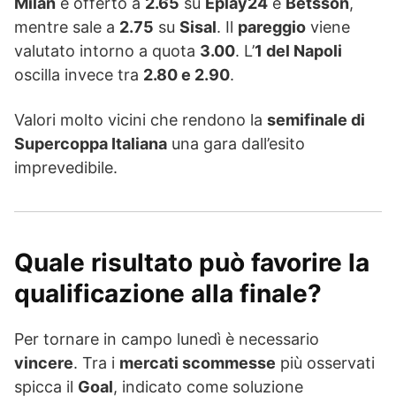
Milan
è offerto a
2.65
su
Eplay24
e
Betsson
,
mentre sale a
2.75
su
Sisal
. Il
pareggio
viene
valutato intorno a quota
3.00
. L’
1 del Napoli
oscilla invece tra
2.80 e 2.90
.
Valori molto vicini che rendono la
semifinale di
Supercoppa Italiana
una gara dall’esito
imprevedibile.
Quale risultato può favorire la
qualificazione alla finale?
Per tornare in campo lunedì è necessario
vincere
. Tra i
mercati scommesse
più osservati
spicca il
Goal
, indicato come soluzione