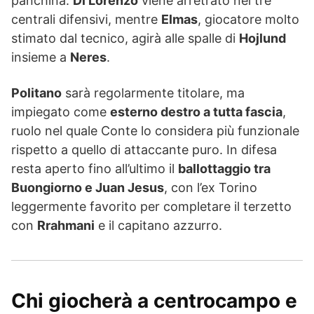
panchina.
Di Lorenzo
viene arretrato nei tre
centrali difensivi, mentre
Elmas
, giocatore molto
stimato dal tecnico, agirà alle spalle di
Hojlund
insieme a
Neres
.
Politano
sarà regolarmente titolare, ma
impiegato come
esterno destro a tutta fascia
,
ruolo nel quale Conte lo considera più funzionale
rispetto a quello di attaccante puro. In difesa
resta aperto fino all’ultimo il
ballottaggio tra
Buongiorno e Juan Jesus
, con l’ex Torino
leggermente favorito per completare il terzetto
con
Rrahmani
e il capitano azzurro.
Chi giocherà a centrocampo e