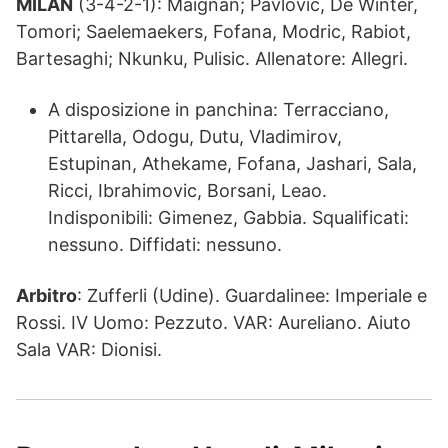
MILAN
(3-4-2-1): Maignan; Pavlovic, De Winter,
Tomori; Saelemaekers, Fofana, Modric, Rabiot,
Bartesaghi; Nkunku, Pulisic. Allenatore: Allegri.
A disposizione in panchina: Terracciano,
Pittarella, Odogu, Dutu, Vladimirov,
Estupinan, Athekame, Fofana, Jashari, Sala,
Ricci, Ibrahimovic, Borsani, Leao.
Indisponibili: Gimenez, Gabbia. Squalificati:
nessuno. Diffidati: nessuno.
Arbitro
: Zufferli (Udine). Guardalinee: Imperiale e
Rossi. IV Uomo: Pezzuto. VAR: Aureliano. Aiuto
Sala VAR: Dionisi.