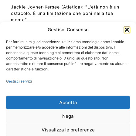
Jackie Joyner-Kersee (Atletica): "L'età non è un
ostacolo. È una limitazione che poni nella tua
mente"
Gestisci Consenso
Per fornire le migliori esperienze, utilizziamo tecnologie come i cookie
per memorizzare e/o accedere alle informazioni del dispositivo. Il
Ora Esatta in Italia in questo momento
consenso a queste tecnologie ci permetterà di elaborare dati come il
Ti Senti Strano Ultimamente? Potrebbe Essere per
comportamento di navigazione o ID unici su questo sito. Non
la Risonanza di Schumann
acconsentire o ritirare il consenso può influire negativamente su alcune
Come Sapere Se Stai Ascendendo alla Quinta
caratteristiche e funzioni.
Dimensione
Gestisci servizi
Copyright 2026 NotiziePlus.com
Accetta
Edizioni Web4Star
Chi Siamo: Redazione
Nega
📰 Contenuto Umano Verificato
Privacy Coockie
-
Pubblicità
Visualizza le preferenze
Sitemap
-
Feed