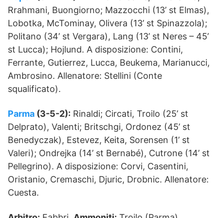
Rrahmani, Buongiorno; Mazzocchi (13’ st Elmas),
Lobotka, McTominay, Olivera (13’ st Spinazzola);
Politano (34’ st Vergara), Lang (13’ st Neres – 45’
st Lucca); Hojlund. A disposizione: Contini,
Ferrante, Gutierrez, Lucca, Beukema, Marianucci,
Ambrosino. Allenatore: Stellini (Conte
squalificato).
Parma
(3-5-2):
Rinaldi; Circati, Troilo (25’ st
Delprato), Valenti; Britschgi, Ordonez (45’ st
Benedyczak), Estevez, Keita, Sorensen (1’ st
Valeri); Ondrejka (14’ st Bernabé), Cutrone (14’ st
Pellegrino). A disposizione: Corvi, Casentini,
Oristanio, Cremaschi, Djuric, Drobnic. Allenatore:
Cuesta.
Arbitro:
Fabbri.
Ammoniti:
Troilo (Parma),