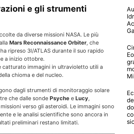
azioni e gli strumenti
Au
Id
Ac
Ga
ccolte da diverse missioni NASA. Le più
alla
Mars Reconnaissance Orbiter
, che
Ci
ha ripreso 3I/ATLAS durante il suo rapido
Eo
 a inizio ottobre.
gr
catturato immagini in ultravioletto utili a
mo
della chioma e del nucleo.
Mi
gono dagli strumenti di monitoraggio solare
Ec
ltre che dalle sonde
Psyche
e
Lucy
,
de
missioni verso gli asteroidi. Le immagini sono
do
co
ente e le analisi scientifiche sono ancora in
si
ltati preliminari restano limitati.