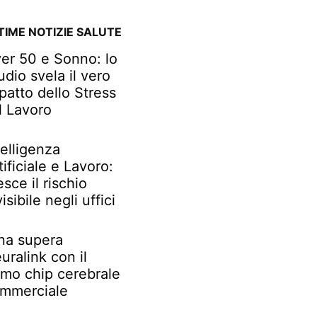
TIME NOTIZIE SALUTE
er 50 e Sonno: lo
udio svela il vero
patto dello Stress
l Lavoro
telligenza
tificiale e Lavoro:
esce il rischio
visibile negli uffici
na supera
uralink con il
imo chip cerebrale
mmerciale