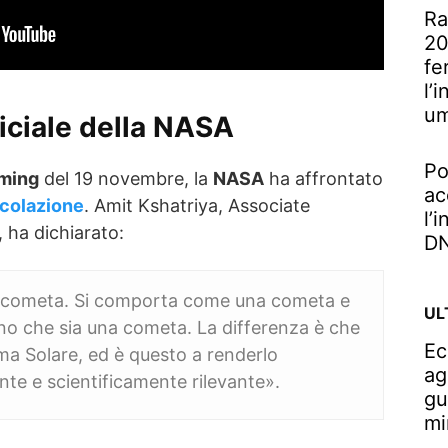
Ra
20
fe
l’
u
ficiale della NASA
Po
aming
del 19 novembre, la
NASA
ha affrontato
ac
rcolazione
. Amit Kshatriya, Associate
l’
, ha dichiarato:
DN
 cometa. Si comporta come una cometa e
UL
ano che sia una cometa. La differenza è che
Ec
ema Solare, ed è questo a renderlo
ag
te e scientificamente rilevante».
gu
mi