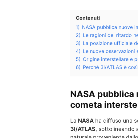
Contenuti
1)
NASA pubblica nuove im
2)
Le ragioni del ritardo n
3)
La posizione ufficiale 
4)
Le nuove osservazioni e 
5)
Origine interstellare e 
6)
Perché 3I/ATLAS è così
NASA pubblica 
cometa interste
La
NASA
ha diffuso una se
3I/ATLAS
, sottolineando 
naturale proveniente dallo