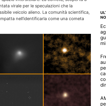
tata virale per le speculazioni che la
bile veicolo alieno. La comunità scientifica,
UL
NO
mpatta nell’identificarla come una cometa
Ec
ag
gu
mi
Fr
au
pe
ca
co
di
AM
pe