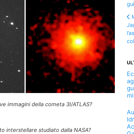
gui
Ja
l’a
col
UL
Ec
ag
gu
mi
ve immagini della cometa 3I/ATLAS?
Au
Id
Ac
to interstellare studiato dalla NASA?
Ga