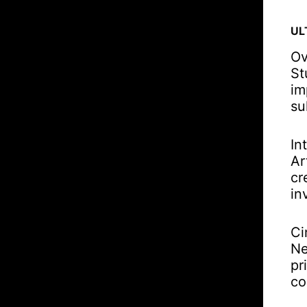
UL
Ov
St
im
su
In
Ar
cr
in
Ci
Ne
pr
co