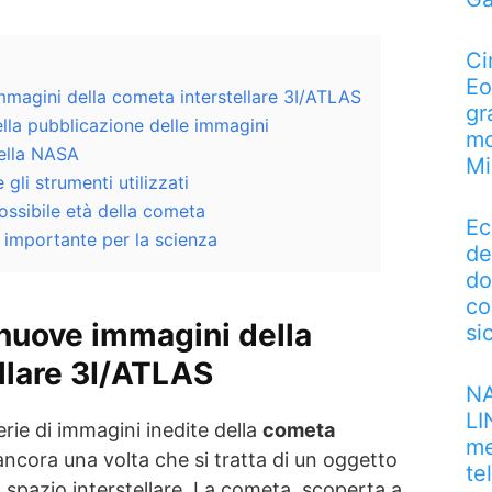
Ci
Eo
magini della cometa interstellare 3I/ATLAS
gr
ella pubblicazione delle immagini
mo
della NASA
Mi
gli strumenti utilizzati
possibile età della cometa
Ec
 importante per la scienza
de
do
co
nuove immagini della
si
llare 3I/ATLAS
NA
LI
rie di immagini inedite della
cometa
me
ancora una volta che si tratta di un oggetto
te
 spazio interstellare. La cometa, scoperta a