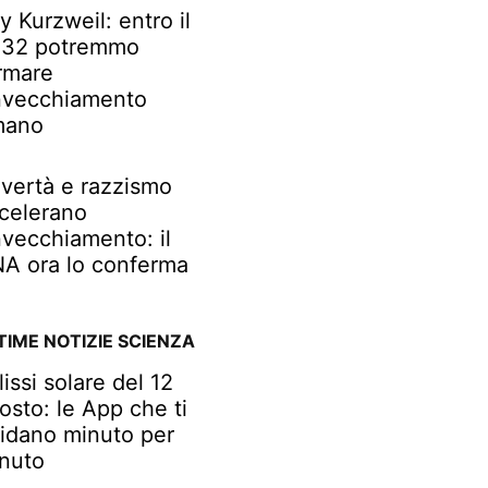
y Kurzweil: entro il
32 potremmo
rmare
invecchiamento
mano
vertà e razzismo
celerano
invecchiamento: il
A ora lo conferma
TIME NOTIZIE SCIENZA
lissi solare del 12
osto: le App che ti
idano minuto per
nuto