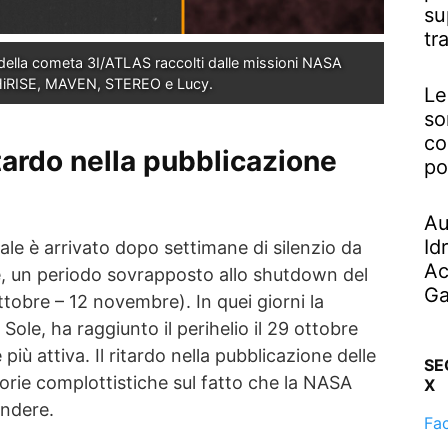
su
tr
e della cometa 3I/ATLAS raccolti dalle missioni NASA 
iRISE, MAVEN, STEREO e Lucy.
Le
so
co
itardo nella pubblicazione
po
Au
Id
iale è arrivato dopo settimane di silenzio da
Ac
le, un periodo sovrapposto allo shutdown del
Ga
tobre – 12 novembre). In quei giorni la
 Sole, ha raggiunto il perihelio il 29 ottobre
più attiva. Il ritardo nella pubblicazione delle
SE
orie complottistiche sul fatto che la NASA
X
ndere.
Fa