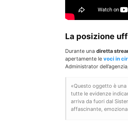
La posizione uf
Durante una
diretta stre
apertamente le
voci in ci
Administrator dell’agenzia
«Questo oggetto è una
tutte le evidenze indic
arriva da fuori dal Sist
affascinante, emozionan