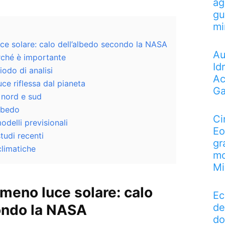
ag
gu
mi
uce solare: calo dell’albedo secondo la NASA
Au
rché è importante
Id
iodo di analisi
Ac
uce riflessa dal pianeta
Ga
 nord e sud
albedo
Ci
odelli previsionali
Eo
tudi recenti
gr
climatiche
mo
Mi
e meno luce solare: calo
Ec
de
ndo la
NASA
do