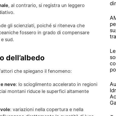
di
nale
, al contrario, si registra un leggero
iativo.
AM
pe
e gli scienziati, poiché si riteneva che
su
oceaniche fossero in grado di compensare
tr
 e sud.
Le
o dell’albedo
so
co
po
 fattori che spiegano il fenomeno:
Au
 e neve
: lo scioglimento accelerato in regioni
Id
ciai montani riduce le superfici altamente
Ac
Ga
uvole
: variazioni nella copertura e nella