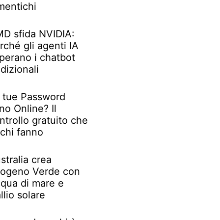
mentichi
D sfida NVIDIA:
rché gli agenti IA
perano i chatbot
adizionali
 tue Password
no Online? Il
ntrollo gratuito che
chi fanno
stralia crea
rogeno Verde con
qua di mare e
llio solare