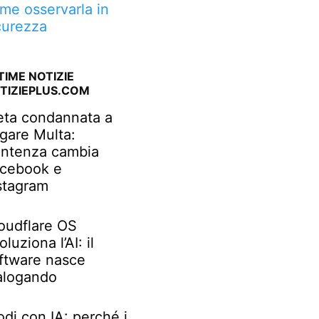
me osservarla in
curezza
TIME NOTIZIE
TIZIEPLUS.COM
ta condannata a
gare Multa:
ntenza cambia
cebook e
stagram
oudflare OS
oluziona l’AI: il
ftware nasce
alogando
odi con IA: perché i