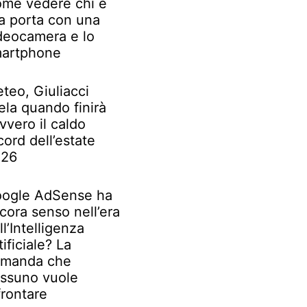
me vedere chi è
la porta con una
deocamera e lo
artphone
teo, Giuliacci
ela quando finirà
vvero il caldo
cord dell’estate
026
ogle AdSense ha
cora senso nell’era
ll’Intelligenza
tificiale? La
manda che
ssuno vuole
frontare