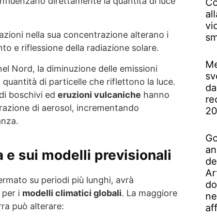
 influenzano direttamente la quantità di luce
Co
al
vi
uazioni nella sua concentrazione alterano i
sm
to e riflessione della radiazione solare.
Me
 nel Nord, la diminuzione delle emissioni
sv
a quantità di particelle che riflettono la luce.
da
di boschivi ed
eruzioni vulcaniche
hanno
re
razione di aerosol, incrementando
2
anza.
Go
an
a e sui modelli previsionali
de
Ar
fermato su periodi più lunghi, avrà
do
 per i
modelli climatici globali
. La maggiore
ne
rra può alterare:
af