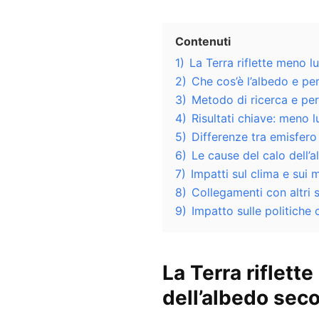
Contenuti
1)
La Terra riflette meno l
2)
Che cos’è l’albedo e pe
3)
Metodo di ricerca e per
4)
Risultati chiave: meno l
5)
Differenze tra emisfero
6)
Le cause del calo dell’
7)
Impatti sul clima e sui m
8)
Collegamenti con altri s
9)
Impatto sulle politiche 
La Terra riflett
dell’
albedo
seco