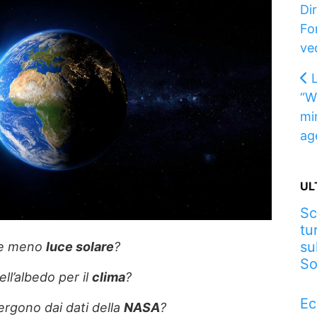
Di
Fo
ve
“W
min
ag
UL
Sc
tu
su
tte meno
luce solare
?
So
ell’albedo per il
clima
?
Ec
mergono dai dati della
NASA
?