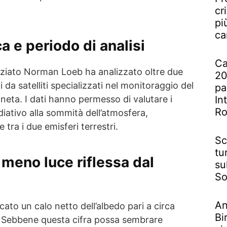
cr
pi
ca
a e periodo di analisi
Ca
enziato Norman Loeb ha analizzato oltre due
20
 da satelliti specializzati nel monitoraggio del
pa
In
aneta. I dati hanno permesso di valutare i
R
iativo alla sommità dell’atmosfera,
tra i due emisferi terrestri.
Sc
tu
: meno luce riflessa dal
su
So
An
cato un calo netto dell’albedo pari a circa
Bi
. Sebbene questa cifra possa sembrare