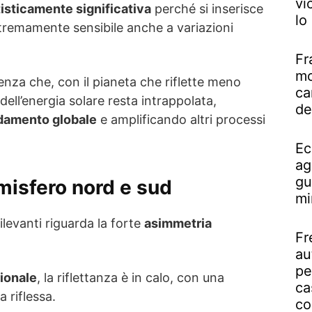
vi
tisticamente significativa
perché si inserisce
lo
stremamente sensibile anche a variazioni
Fr
mo
nza che, con il pianeta che riflette meno
ca
dell’energia solare resta intrappolata,
de
ldamento globale
e amplificando altri processi
Ec
ag
gu
misfero nord e sud
mi
ilevanti riguarda la forte
asimmetria
Fr
au
pe
ionale
, la riflettanza è in calo, con una
ca
a riflessa.
co