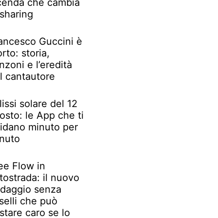
cenda che cambia
 sharing
ancesco Guccini è
rto: storia,
nzoni e l’eredità
l cantautore
lissi solare del 12
osto: le App che ti
idano minuto per
nuto
ee Flow in
tostrada: il nuovo
daggio senza
selli che può
stare caro se lo