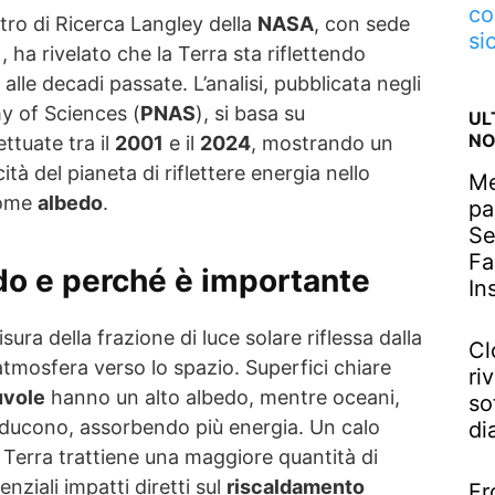
co
tro di Ricerca Langley della
NASA
, con sede
si
 ha rivelato che la Terra sta riflettendo
 alle decadi passate. L’analisi, pubblicata negli
my of Sciences (
PNAS
), si basa su
UL
NO
ettuate tra il
2001
e il
2024
, mostrando un
ità del pianeta di riflettere energia nello
Me
come
albedo
.
pa
Se
Fa
edo e perché è importante
In
ura della frazione di luce solare riflessa dalla
Cl
’atmosfera verso lo spazio. Superfici chiare
riv
uvole
hanno un alto albedo, mentre oceani,
so
riducono, assorbendo più energia. Un calo
di
a Terra trattiene una maggiore quantità di
nziali impatti diretti sul
riscaldamento
Fr