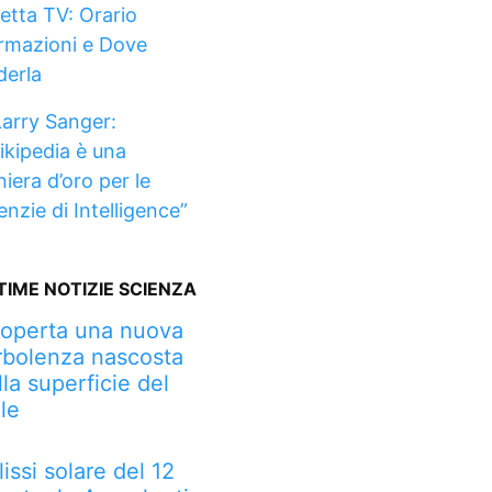
retta TV: Orario
rmazioni e Dove
derla
Larry Sanger:
ikipedia è una
iera d’oro per le
enzie di Intelligence”
TIME NOTIZIE SCIENZA
operta una nuova
rbolenza nascosta
lla superficie del
le
lissi solare del 12