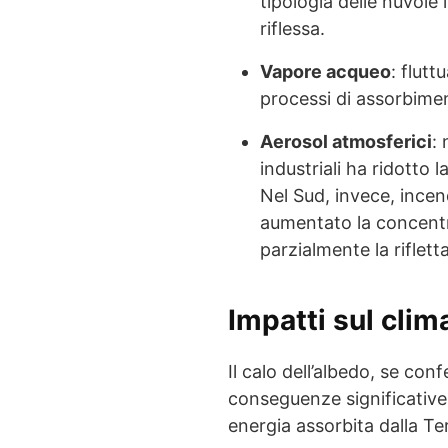
tipologia delle nuvole
riflessa.
Vapore acqueo
: flutt
processi di assorbimen
Aerosol atmosferici
:
industriali ha ridotto l
Nel Sud, invece, incen
aumentato la concent
parzialmente la riflett
Impatti sul clim
Il calo dell’albedo, se con
conseguenze significative
energia assorbita dalla Te