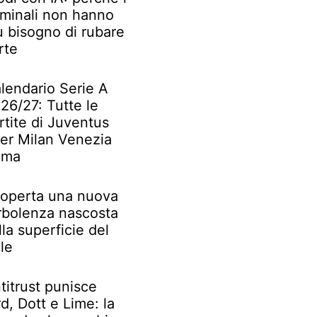
iminali non hanno
ù bisogno di rubare
rte
lendario Serie A
26/27: Tutte le
rtite di Juventus
ter Milan Venezia
oma
operta una nuova
rbolenza nascosta
lla superficie del
le
titrust punisce
rd, Dott e Lime: la