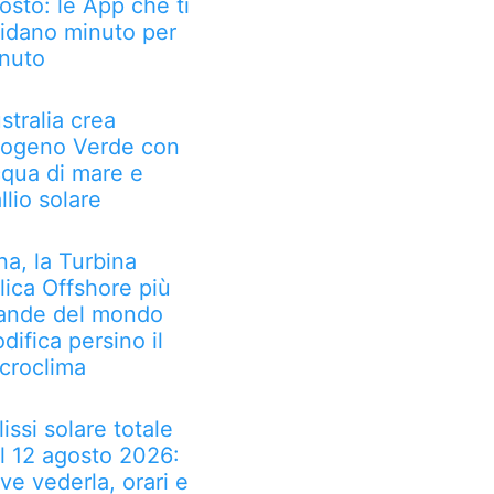
osto: le App che ti
idano minuto per
nuto
stralia crea
rogeno Verde con
qua di mare e
llio solare
na, la Turbina
lica Offshore più
ande del mondo
difica persino il
croclima
lissi solare totale
l 12 agosto 2026:
ve vederla, orari e