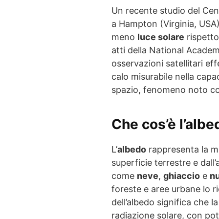
Un recente studio del Cen
a Hampton (Virginia, USA),
meno
luce solare
rispetto
atti della National Acade
osservazioni satellitari eff
calo misurabile nella capac
spazio, fenomeno noto 
Che cos’è l’alb
L’
albedo
rappresenta la mis
superficie terrestre e dall
come
neve
,
ghiaccio
e
n
foreste e aree urbane lo 
dell’albedo significa che l
radiazione solare, con pote