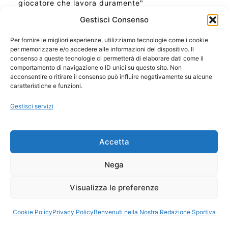
giocatore che lavora duramente"
Gestisci Consenso
Per fornire le migliori esperienze, utilizziamo tecnologie come i cookie
per memorizzare e/o accedere alle informazioni del dispositivo. Il
Ora Esatta in Italia in questo momento
consenso a queste tecnologie ci permetterà di elaborare dati come il
Ti Senti Strano Ultimamente? Potrebbe Essere per
comportamento di navigazione o ID unici su questo sito. Non
la Risonanza di Schumann
acconsentire o ritirare il consenso può influire negativamente su alcune
Come Sapere Se Stai Ascendendo alla Quinta
caratteristiche e funzioni.
Dimensione
Gestisci servizi
Copyright 2026 NotiziePlus.com
Accetta
Edizioni Web4Star
Chi Siamo: Redazione
Nega
📰 Contenuto Umano Verificato
Privacy Coockie
-
Pubblicità
Visualizza le preferenze
Sitemap
-
Feed
Cookie Policy
Privacy Policy
Benvenuti nella Nostra Redazione Sportiva