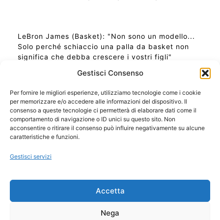
LeBron James (Basket): "Non sono un modello...
Solo perché schiaccio una palla da basket non
significa che debba crescere i vostri figli"
Gestisci Consenso
Per fornire le migliori esperienze, utilizziamo tecnologie come i cookie
per memorizzare e/o accedere alle informazioni del dispositivo. Il
Ora Esatta in Italia in questo momento
consenso a queste tecnologie ci permetterà di elaborare dati come il
Ti Senti Strano Ultimamente? Potrebbe Essere per
comportamento di navigazione o ID unici su questo sito. Non
la Risonanza di Schumann
acconsentire o ritirare il consenso può influire negativamente su alcune
Come Sapere Se Stai Ascendendo alla Quinta
caratteristiche e funzioni.
Dimensione
Gestisci servizi
Copyright 2026 NotiziePlus.com
Accetta
Edizioni Web4Star
Chi Siamo: Redazione
Nega