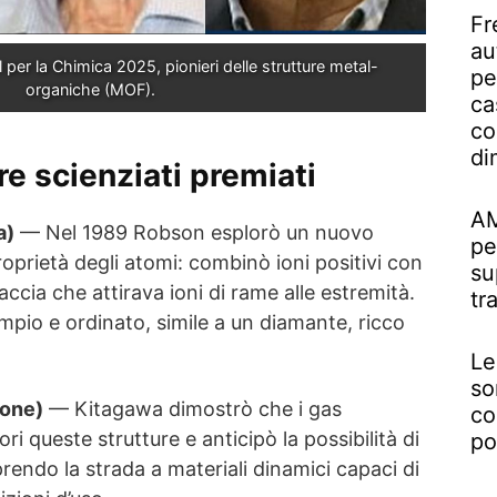
Fr
au
l per la Chimica 2025, pionieri delle strutture metal-
pe
organiche (MOF).
ca
co
di
tre scienziati premiati
AM
a)
— Nel 1989 Robson esplorò un nuovo
pe
oprietà degli atomi: combinò ioni positivi con
su
ccia che attirava ioni di rame alle estremità.
tr
o ampio e ordinato, simile a un diamante, ricco
Le
so
one)
— Kitagawa dimostrò che i gas
co
ri queste strutture e anticipò la possibilità di
po
aprendo la strada a materiali dinamici capaci di