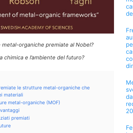
ca
de
Fr
au
pe
e metal-organiche premiate al Nobel?
ca
 chimica e l’ambiente del futuro?
co
di
Me
remiate le strutture metal-organiche che
sv
i materiali
da
ture metal-organiche (MOF)
re
 vantaggi
2
nziati premiati
uture
Fe