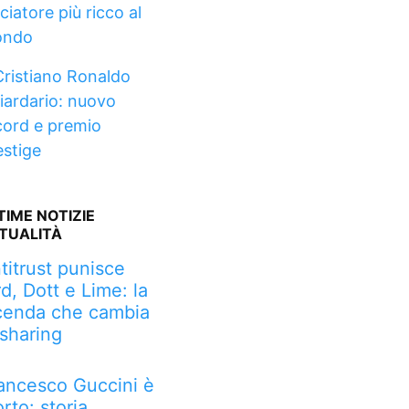
ciatore più ricco al
ndo
Cristiano Ronaldo
liardario: nuovo
cord e premio
estige
TIME NOTIZIE
TUALITÀ
titrust punisce
rd, Dott e Lime: la
cenda che cambia
 sharing
ancesco Guccini è
rto: storia,