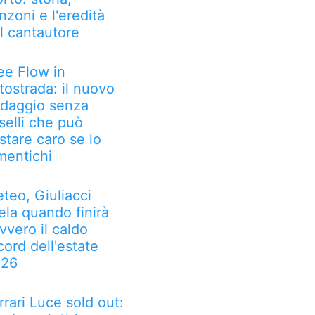
nzoni e l'eredità
l cantautore
ee Flow in
tostrada: il nuovo
daggio senza
selli che può
stare caro se lo
mentichi
teo, Giuliacci
ela quando finirà
vvero il caldo
cord dell'estate
026
rrari Luce sold out: