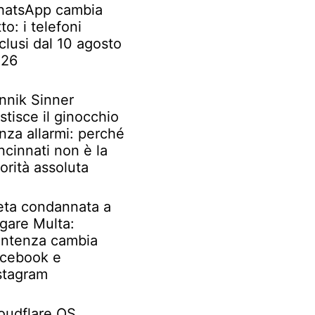
atsApp cambia
tto: i telefoni
clusi dal 10 agosto
026
nnik Sinner
stisce il ginocchio
nza allarmi: perché
ncinnati non è la
iorità assoluta
ta condannata a
gare Multa:
ntenza cambia
cebook e
stagram
oudflare OS