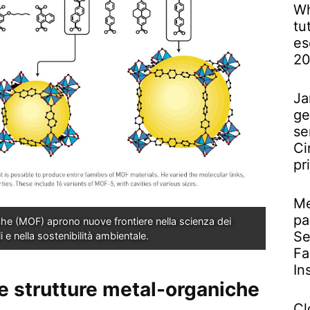
Wh
tu
es
2
Ja
ge
se
Ci
pr
Me
pa
he (MOF) aprono nuove frontiere nella scienza dei 
Se
i e nella sostenibilità ambientale.
Fa
In
le
strutture metal-organiche
Cl