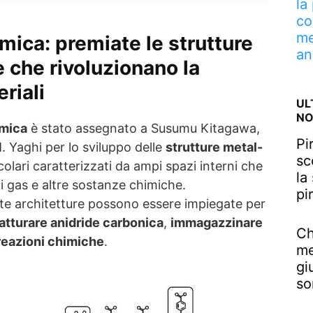
la
co
me
imica: premiate le
strutture
an
e
che rivoluzionano la
riali
UL
NO
imica
è stato assegnato a Susumu Kitagawa,
Pi
Yaghi per lo sviluppo delle
strutture metal-
sc
colari caratterizzati da ampi spazi interni che
la
i gas e altre sostanze chimiche.
pi
te architetture possono essere impiegate per
atturare anidride carbonica
,
immagazzinare
Ch
reazioni chimiche
.
me
gi
so