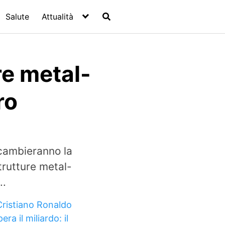
Salute
Attualità
re metal-
ro
 cambieranno la
trutture metal-
..
Cristiano Ronaldo
era il miliardo: il