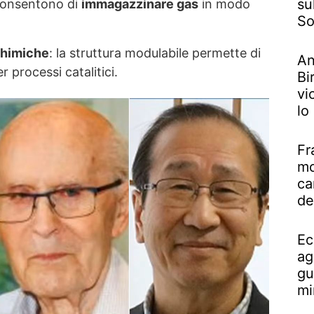
su
consentono di
immagazzinare gas
in modo
So
chimiche
: la struttura modulabile permette di
An
er processi catalitici.
Bi
vi
lo
Fr
mo
ca
de
Ec
ag
gu
mi