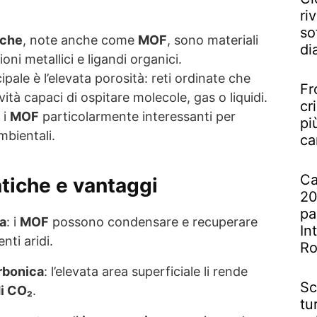
riv
so
iche
, note anche come
MOF
, sono materiali
di
ioni metallici e ligandi organici.
cipale è l’elevata porosità: reti ordinate che
Fr
à capaci di ospitare molecole, gas o liquidi.
cr
 i
MOF
particolarmente interessanti per
pi
mbientali.
ca
Ca
atiche e vantaggi
20
pa
ia
: i
MOF
possono condensare e recuperare
In
nti aridi.
R
rbonica
: l’elevata area superficiale li rende
Sc
di CO₂
.
tu