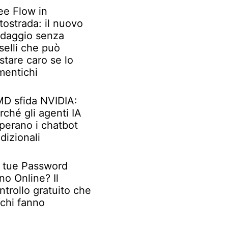
ee Flow in
tostrada: il nuovo
daggio senza
selli che può
stare caro se lo
mentichi
D sfida NVIDIA:
rché gli agenti IA
perano i chatbot
adizionali
 tue Password
no Online? Il
ntrollo gratuito che
chi fanno