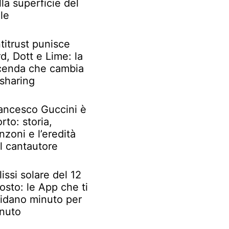
lla superficie del
le
titrust punisce
rd, Dott e Lime: la
cenda che cambia
 sharing
ancesco Guccini è
rto: storia,
nzoni e l’eredità
l cantautore
lissi solare del 12
osto: le App che ti
idano minuto per
nuto