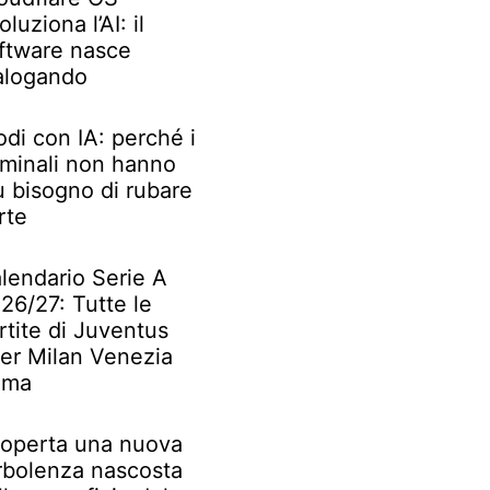
oluziona l’AI: il
ftware nasce
alogando
odi con IA: perché i
iminali non hanno
ù bisogno di rubare
rte
lendario Serie A
26/27: Tutte le
rtite di Juventus
ter Milan Venezia
oma
operta una nuova
rbolenza nascosta