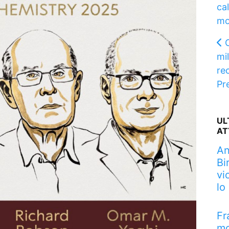
cal
mo
mi
re
Pr
UL
AT
An
Bi
vi
lo
Fr
mo