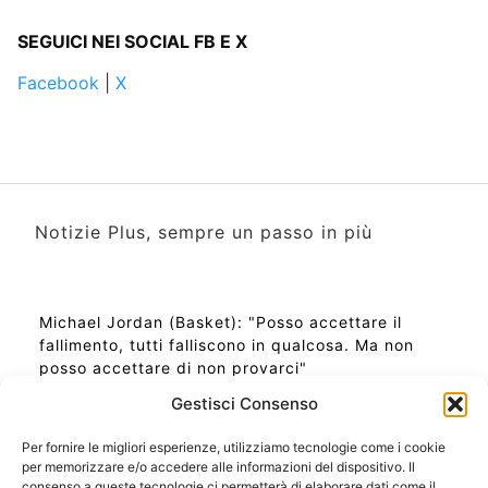
SEGUICI NEI SOCIAL FB E X
Facebook
|
X
Notizie Plus, sempre un passo in più
Michael Jordan (Basket): "Posso accettare il
fallimento, tutti falliscono in qualcosa. Ma non
posso accettare di non provarci"
Gestisci Consenso
Per fornire le migliori esperienze, utilizziamo tecnologie come i cookie
per memorizzare e/o accedere alle informazioni del dispositivo. Il
Ora Esatta in Italia in questo momento
consenso a queste tecnologie ci permetterà di elaborare dati come il