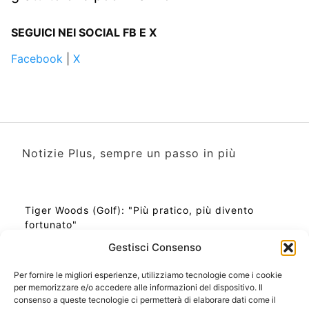
SEGUICI NEI SOCIAL FB E X
Facebook
|
X
Notizie Plus, sempre un passo in più
Tiger Woods (Golf): "Più pratico, più divento
fortunato"
Gestisci Consenso
Per fornire le migliori esperienze, utilizziamo tecnologie come i cookie
per memorizzare e/o accedere alle informazioni del dispositivo. Il
Ora Esatta in Italia in questo momento
consenso a queste tecnologie ci permetterà di elaborare dati come il
Ti Senti Strano Ultimamente? Potrebbe Essere per