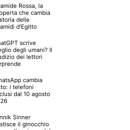
ramide Rossa, la
operta che cambia
 storia delle
ramidi d’Egitto
atGPT scrive
glio degli umani? Il
udizio dei lettori
rprende
atsApp cambia
tto: i telefoni
clusi dal 10 agosto
026
nnik Sinner
stisce il ginocchio