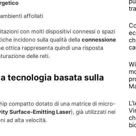
pu
rgetico
tr
 ambienti affollati
Co
itazioni con molti dispositivi connessi o spazi
ec
ch
iche incidono sulla qualità della
connessione
ca
e ottica rappresenta quindi una risposta
turazione delle reti.
Wi
mo
a tecnologia basata sulla
pr
M
L’
chip compatto dotato di una matrice di micro-
Vi
vity Surface-Emitting Laser
), già utilizzati nei
ch
ni ad alta velocità.
bi