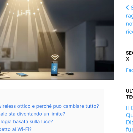
rag
no
ri
SE
X
Fa
UL
TE
wireless ottico e perché può cambiare tutto?
Il
nale sta diventando un limite?
Qu
ogia basata sulla luce?
Di
fu
petto al Wi-Fi?