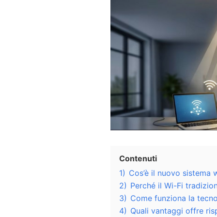
Contenuti
1)
Cos’è il nuovo sistema 
2)
Perché il Wi-Fi tradizio
3)
Come funziona la tecnol
4)
Quali vantaggi offre ris