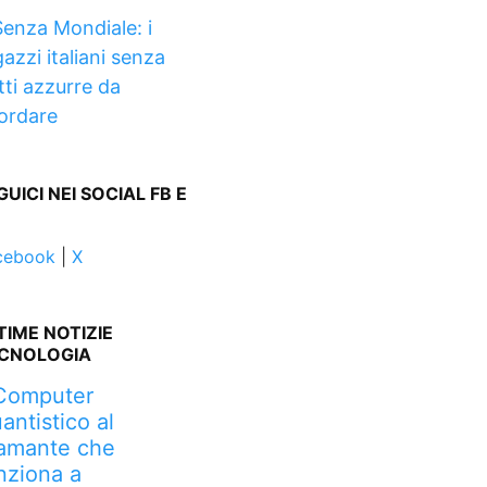
Senza Mondiale: i
azzi italiani senza
tti azzurre da
cordare
GUICI NEI SOCIAL FB E
cebook
|
X
TIME NOTIZIE
CNOLOGIA
 Computer
antistico al
amante che
nziona a