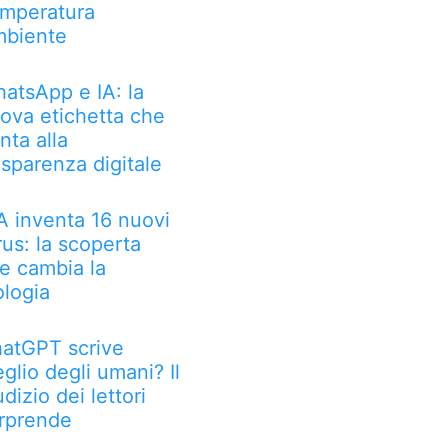
mperatura
biente
atsApp e IA: la
ova etichetta che
nta alla
asparenza digitale
IA inventa 16 nuovi
rus: la scoperta
e cambia la
ologia
atGPT scrive
glio degli umani? Il
udizio dei lettori
rprende