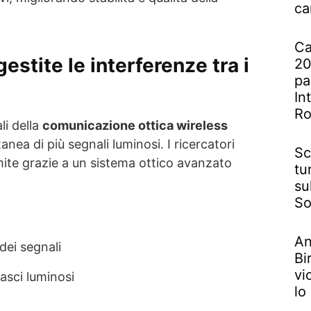
ca
Ca
stite le interferenze tra i
20
pa
In
R
li della
comunicazione ottica wireless
anea di più segnali luminosi. I ricercatori
Sc
ite grazie a un sistema ottico avanzato
tu
su
So
An
 dei segnali
Bi
vi
fasci luminosi
lo