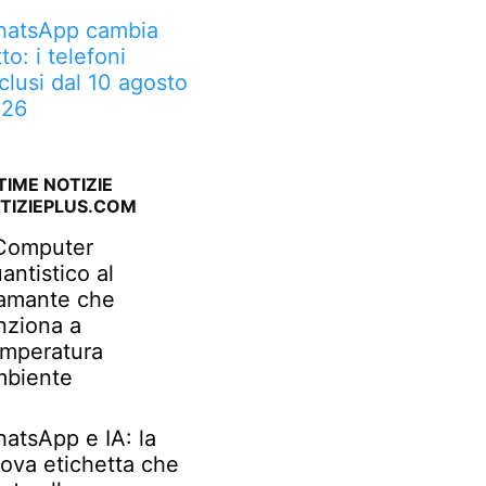
atsApp cambia
tto: i telefoni
clusi dal 10 agosto
026
TIME NOTIZIE
TIZIEPLUS.COM
 Computer
antistico al
amante che
nziona a
mperatura
biente
atsApp e IA: la
ova etichetta che