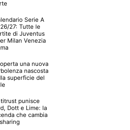
rte
lendario Serie A
26/27: Tutte le
rtite di Juventus
ter Milan Venezia
oma
operta una nuova
rbolenza nascosta
lla superficie del
le
titrust punisce
rd, Dott e Lime: la
cenda che cambia
 sharing