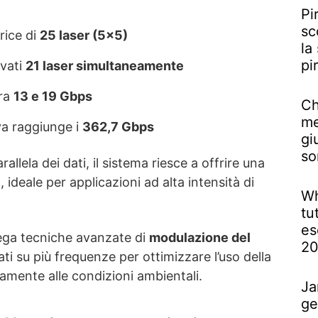
Pi
sc
trice di
25 laser (5×5)
la
pi
ivati
21 laser simultaneamente
tra
13 e 19 Gbps
Ch
me
va raggiunge i
362,7 Gbps
gi
so
allela dei dati, il sistema riesce a offrire una
e
, ideale per applicazioni ad alta intensità di
Wh
tu
es
iega tecniche avanzate di
modulazione del
2
ati su più frequenze per ottimizzare l’uso della
amente alle condizioni ambientali.
Ja
ge