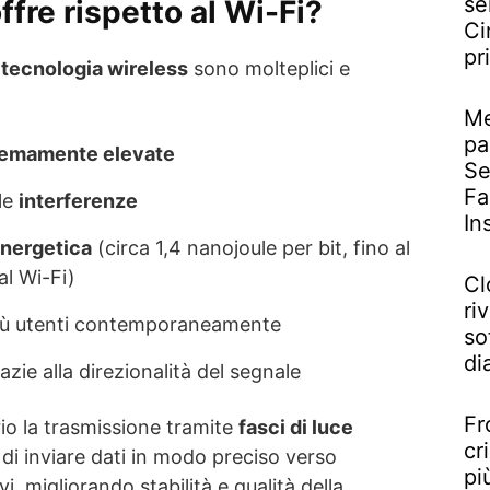
se
ffre rispetto al Wi-Fi?
Ci
pr
a
tecnologia wireless
sono molteplici e
Me
pa
tremamente elevate
Se
Fa
le
interferenze
In
energetica
(circa 1,4 nanojoule per bit, fino al
al Wi-Fi)
Cl
riv
e più utenti contemporaneamente
so
di
zie alla direzionalità del segnale
Fr
io la trasmissione tramite
fasci di luce
cr
di inviare dati in modo preciso verso
pi
i, migliorando stabilità e qualità della