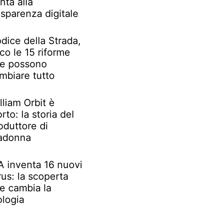
nta alla
asparenza digitale
dice della Strada,
co le 15 riforme
e possono
mbiare tutto
lliam Orbit è
rto: la storia del
oduttore di
adonna
IA inventa 16 nuovi
rus: la scoperta
e cambia la
ologia