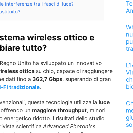
Te
 interferenze tra i fasci di luce?
Am
ostituito?
Wh
nu
istema wireless ottico e
pu
iare tutto?
tr
l Regno Unito ha sviluppato un innovativo
L’
reless ottica
su chip, capace di raggiungere
Vi
ch
ne dati fino a
362,7 Gbps
, superando di gran
bi
-Fi tradizionale
.
venzionali, questa tecnologia utilizza la
luce
Ch
me
, offrendo un
maggiore throughput
, minori
gi
energetico ridotto. I risultati dello studio
so
rivista scientifica
Advanced Photonics