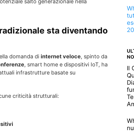
otenziale salto generazionale nella
Wh
tu
es
tradizionale sta diventando
2
UL
ella domanda di
internet veloce
, spinto da
NO
onferenze
, smart home e dispositivi IoT, ha
Il
ttuali infrastrutture basate su
Qu
Di
fu
une criticità strutturali:
Te
Am
Wh
sitivi
nu