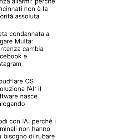
nza allarmi: perché
ncinnati non è la
iorità assoluta
ta condannata a
gare Multa:
ntenza cambia
cebook e
stagram
oudflare OS
oluziona l’AI: il
ftware nasce
alogando
odi con IA: perché i
iminali non hanno
ù bisogno di rubare