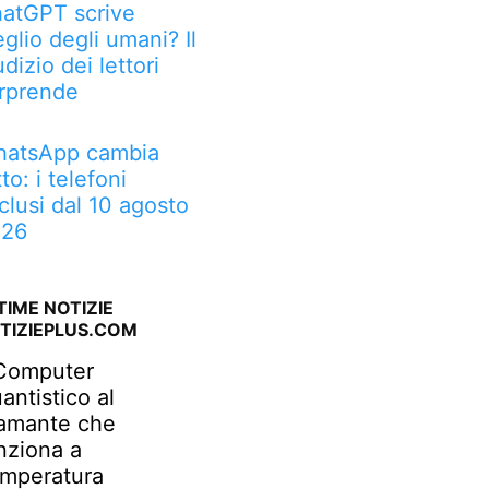
atGPT scrive
glio degli umani? Il
udizio dei lettori
rprende
atsApp cambia
tto: i telefoni
clusi dal 10 agosto
026
TIME NOTIZIE
TIZIEPLUS.COM
 Computer
antistico al
amante che
nziona a
mperatura