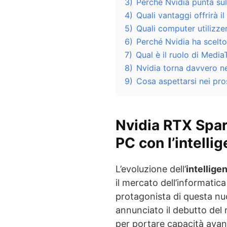
3)
Perché Nvidia punta sull
4)
Quali vantaggi offrirà 
5)
Quali computer utilizze
6)
Perché Nvidia ha scelto
7)
Qual è il ruolo di Media
8)
Nvidia torna davvero n
9)
Cosa aspettarsi nei pro
Nvidia RTX Spar
PC con l’intellig
L’evoluzione dell’
intelligen
il mercato dell’informatic
protagonista di questa nuo
annunciato il debutto de
per portare capacità avan