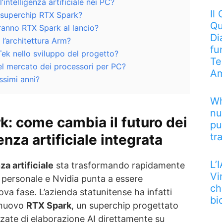
’intelligenza artificiale nei PC?
Il
il superchip RTX Spark?
Qu
ranno RTX Spark al lancio?
Di
 l’architettura Arm?
fu
Tek nello sviluppo del progetto?
Te
el mercato dei processori per PC?
Am
ssimi anni?
Wh
nu
k: come cambia il futuro dei
pu
tr
enza artificiale integrata
L’
za artificiale
sta trasformando rapidamente
Vi
a personale e Nvidia punta a essere
ch
va fase. L’azienda statunitense ha infatti
bi
l nuovo
RTX Spark
, un superchip progettato
zate di elaborazione AI direttamente su