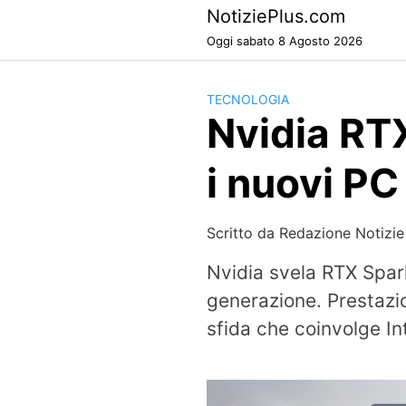
Skip
NotiziePlus.com
to
Oggi sabato 8 Agosto 2026
content
TECNOLOGIA
Nvidia RTX
i nuovi PC
Scritto da
Redazione Notizie
Nvidia svela RTX Spark
generazione. Prestazi
sfida che coinvolge I