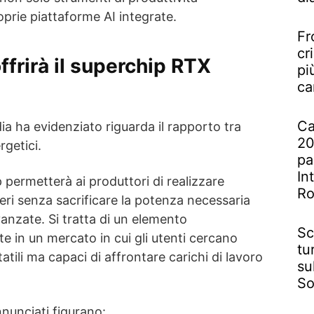
oprie piattaforme AI integrate.
Fr
cr
ffrirà il superchip RTX
pi
ca
Ca
ia ha evidenziato riguarda il rapporto tra
20
getici.
pa
In
p permetterà ai produttori di realizzare
R
geri senza sacrificare la potenza necessaria
vanzate. Si tratta di un elemento
Sc
e in un mercato in cui gli utenti cercano
tu
atili ma capaci di affrontare carichi di lavoro
su
So
nnunciati figurano: