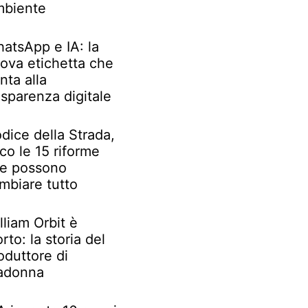
biente
atsApp e IA: la
ova etichetta che
nta alla
asparenza digitale
dice della Strada,
co le 15 riforme
e possono
mbiare tutto
lliam Orbit è
rto: la storia del
oduttore di
adonna