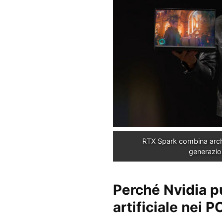
RTX Spark combina archi
generazio
Perché Nvidia pu
artificiale nei P