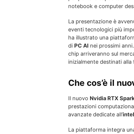
notebook e computer desk
La presentazione è avvenu
eventi tecnologici più im
ha illustrato una piattafo
di
PC AI
nei prossimi anni.
chip arriveranno sul merca
inizialmente destinati all
Che cos’è il nu
Il nuovo
Nvidia RTX Spar
prestazioni computazionali
avanzate dedicate all’
inte
La piattaforma integra un