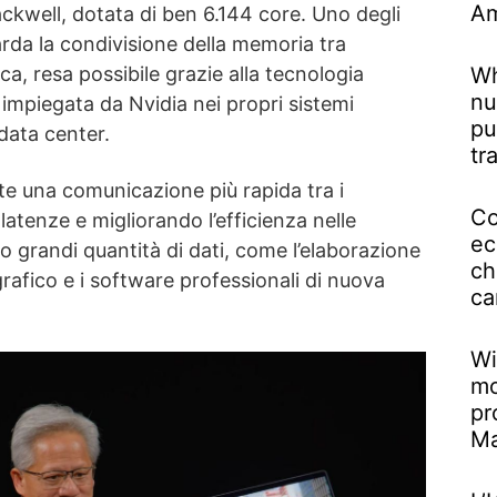
Am
lackwell, dotata di ben 6.144 core. Uno degli
uarda la condivisione della memoria tra
a, resa possibile grazie alla tecnologia
Wh
nu
impiegata da Nvidia nei propri sistemi
pu
 data center.
tr
e una comunicazione più rapida tra i
Co
atenze e migliorando l’efficienza nelle
ec
o grandi quantità di dati, come l’elaborazione
ch
 grafico e i software professionali di nuova
ca
Wi
mo
pr
M