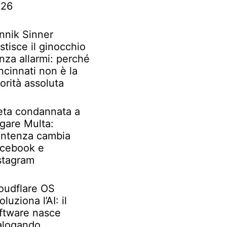
026
nnik Sinner
stisce il ginocchio
nza allarmi: perché
ncinnati non è la
iorità assoluta
ta condannata a
gare Multa:
ntenza cambia
cebook e
stagram
oudflare OS
oluziona l’AI: il
ftware nasce
alogando