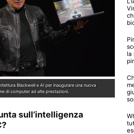
L’
Vi
ch
bi
Pi
sc
la
pi
Ch
me
tettura Blackwell e AI per inaugurare una nuova 
gi
ne di computer ad alte prestazioni.
so
nta sull’intelligenza
Wh
tu
C?
es