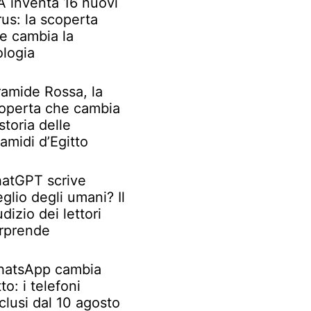
IA inventa 16 nuovi
rus: la scoperta
e cambia la
ologia
ramide Rossa, la
operta che cambia
 storia delle
ramidi d’Egitto
atGPT scrive
glio degli umani? Il
udizio dei lettori
rprende
atsApp cambia
tto: i telefoni
clusi dal 10 agosto