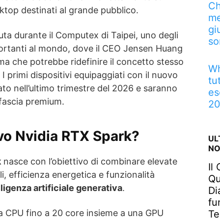
Ch
top destinati al grande pubblico.
me
gi
ta durante il Computex di Taipei, uno degli
so
portanti al mondo, dove il CEO Jensen Huang
rma che potrebbe ridefinire il concetto stesso
Wh
 I primi dispositivi equipaggiati con il nuovo
tu
to nell’ultimo trimestre del 2026 e saranno
es
a fascia premium.
2
ovo Nvidia RTX Spark?
UL
NO
k
nasce con l’obiettivo di combinare elevate
Il
, efficienza energetica e funzionalità
Qu
lligenza artificiale generativa
.
Di
fu
a CPU fino a 20 core insieme a una GPU
Te