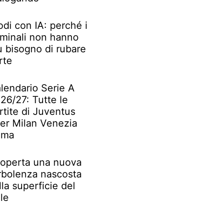
odi con IA: perché i
iminali non hanno
ù bisogno di rubare
rte
lendario Serie A
26/27: Tutte le
rtite di Juventus
ter Milan Venezia
oma
operta una nuova
rbolenza nascosta
lla superficie del
le