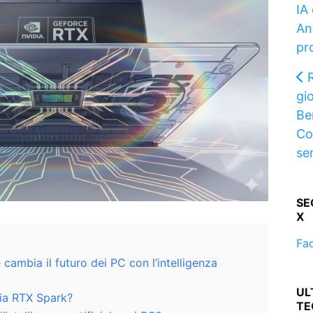
IA
An
pr
gi
Ber
Cob
se
SE
X
Fa
cambia il futuro dei PC con l’intelligenza
UL
dia RTX Spark?
TE