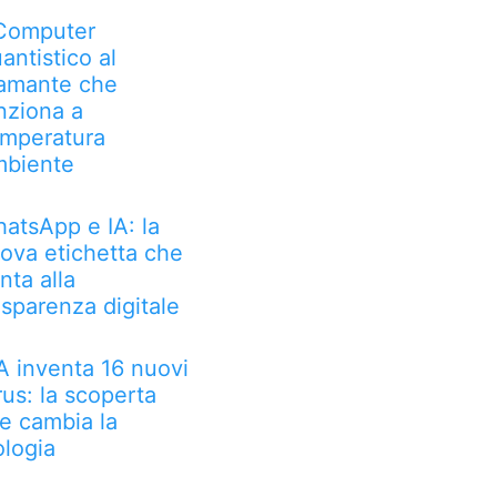
 Computer
antistico al
amante che
nziona a
mperatura
biente
atsApp e IA: la
ova etichetta che
nta alla
asparenza digitale
IA inventa 16 nuovi
rus: la scoperta
e cambia la
ologia