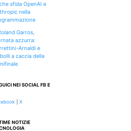
 che sfida OpenAI e
thropic nella
ogrammazione
Roland Garros,
ornata azzurra:
rettini-Arnaldi e
olli a caccia della
mifinale
GUICI NEI SOCIAL FB E
cebook
|
X
TIME NOTIZIE
CNOLOGIA