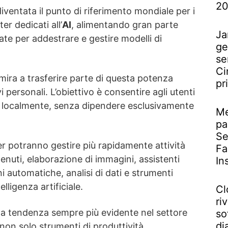
2
diventata il punto di riferimento mondiale per i
ter dedicati all’
AI
, alimentando gran parte
Ja
gate per addestrare e gestire modelli di
ge
se
Ci
mira a trasferire parte di questa potenza
pr
i personali. L’obiettivo è consentire agli utenti
AI localmente, senza dipendere esclusivamente
Me
pa
Se
ter potranno gestire più rapidamente attività
Fa
nuti, elaborazione di immagini, assistenti
In
ni automatiche, analisi di dati e strumenti
elligenza artificiale.
Cl
riv
a tendenza sempre più evidente nel settore
so
di
non solo strumenti di produttività