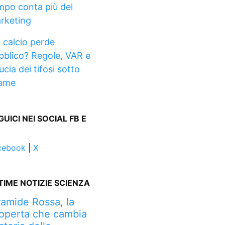
mpo conta più del
rketing
l calcio perde
bblico? Regole, VAR e
ucia dei tifosi sotto
ame
GUICI NEI SOCIAL FB E
cebook
|
X
TIME NOTIZIE SCIENZA
ramide Rossa, la
operta che cambia