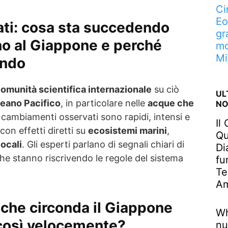
Ci
Eo
ati: cosa sta succedendo
gr
rno al Giappone e perché
mo
Mi
ondo
omunità scientifica internazionale
su ciò
UL
eano Pacifico
, in particolare nelle
acque che
NO
I cambiamenti osservati sono rapidi, intensi e
Il
con effetti diretti su
ecosistemi marini
,
Qu
locali
. Gli esperti parlano di segnali chiari di
Di
he stanno riscrivendo le regole del sistema
fu
Te
Am
 che circonda il Giappone
Wh
così velocemente?
nu