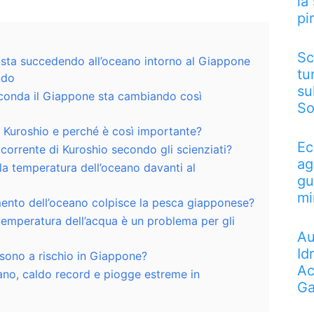
la
pi
Sc
a sta succedendo all’oceano intorno al Giappone
tu
ndo
su
rconda il Giappone sta cambiando così
So
i Kuroshio e perché è così importante?
Ec
 corrente di Kuroshio secondo gli scienziati?
ag
a temperatura dell’oceano davanti al
gu
mi
ento dell’oceano colpisce la pesca giapponese?
temperatura dell’acqua è un problema per gli
Au
Id
sono a rischio in Giappone?
Ac
ano, caldo record e piogge estreme in
Ga