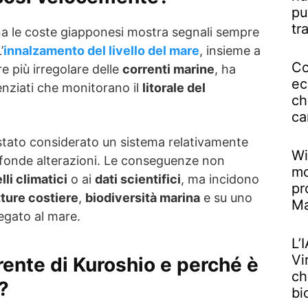
pu
tr
a le coste giapponesi mostra segnali sempre
’
innalzamento del livello del mare
, insieme a
Co
più irregolare delle
correnti marine
, ha
ec
ienziati che monitorano il
litorale del
ch
ca
stato considerato un sistema relativamente
Wi
ofonde alterazioni. Le conseguenze non
mo
li climatici
o ai
dati scientifici
, ma incidono
pr
tture costiere
,
biodiversità marina
e su uno
M
legato al mare.
L’
Vi
rente di Kuroshio e perché è
ch
?
bi