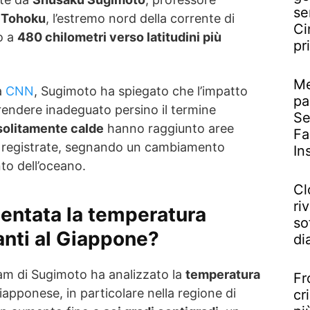
se
i Tohoku
, l’estremo nord della corrente di
Ci
o a
480 chilometri verso latitudini più
pr
Me
 a
CNN
, Sugimoto ha spiegato che l’impatto
pa
rendere inadeguato persino il termine
Se
solitamente calde
hanno raggiunto aree
Fa
 registrate, segnando un cambiamento
In
to dell’oceano.
Cl
riv
entata la temperatura
so
anti al Giappone?
di
am di Sugimoto ha analizzato la
temperatura
Fr
iapponese, in particolare nella regione di
cr