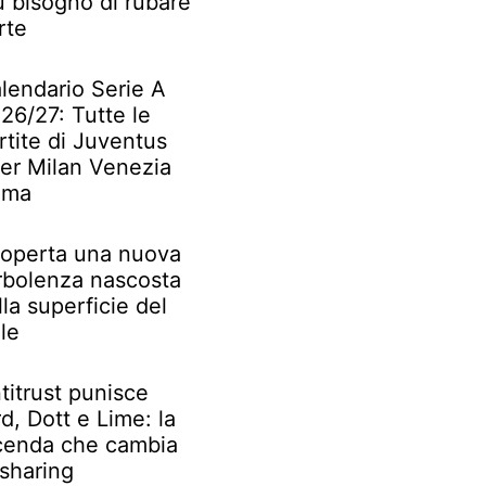
ù bisogno di rubare
rte
lendario Serie A
26/27: Tutte le
rtite di Juventus
ter Milan Venezia
oma
operta una nuova
rbolenza nascosta
lla superficie del
le
titrust punisce
rd, Dott e Lime: la
cenda che cambia
 sharing