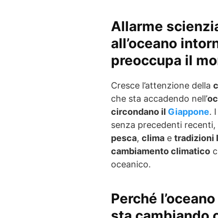
Allarme scienzi
all’oceano into
preoccupa il m
Cresce l’attenzione della
c
che sta accadendo nell’
oc
circondano il
Giappone
. 
senza precedenti recenti, 
pesca
,
clima
e
tradizioni 
cambiamento climatico
c
oceanico.
Perché l’oceano
sta cambiando 