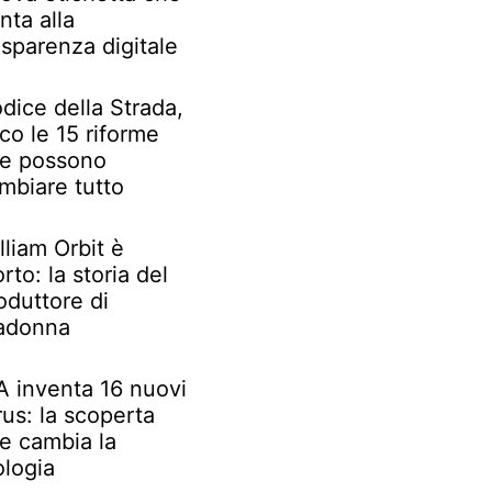
nta alla
asparenza digitale
dice della Strada,
co le 15 riforme
e possono
mbiare tutto
lliam Orbit è
rto: la storia del
oduttore di
adonna
IA inventa 16 nuovi
rus: la scoperta
e cambia la
ologia