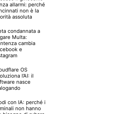
nza allarmi: perché
ncinnati non è la
iorità assoluta
ta condannata a
gare Multa:
ntenza cambia
cebook e
stagram
oudflare OS
oluziona l’AI: il
ftware nasce
alogando
odi con IA: perché i
iminali non hanno