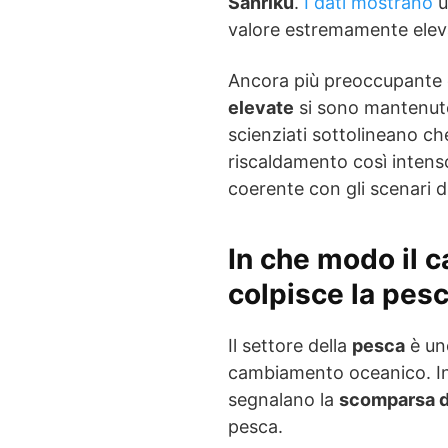
Sanriku
.
I dati mostrano
u
valore estremamente elev
Ancora più preoccupante 
elevate
si sono mantenut
scienziati sottolineano c
riscaldamento così intens
coerente con gli scenari d
In che modo il 
colpisce la pes
Il settore della
pesca
è uno
cambiamento oceanico. In
segnalano la
scomparsa di
pesca.