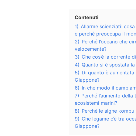
Contenuti
1)
Allarme scienziati: cos
e perché preoccupa il mo
2)
Perché l’oceano che ci
velocemente?
3)
Che cos’è la corrente d
4)
Quanto si è spostata la
5)
Di quanto è aumentata l
Giappone?
6)
In che modo il cambiam
7)
Perché l’aumento della 
ecosistemi marini?
8)
Perché le alghe kombu 
9)
Che legame c’è tra oce
Giappone?