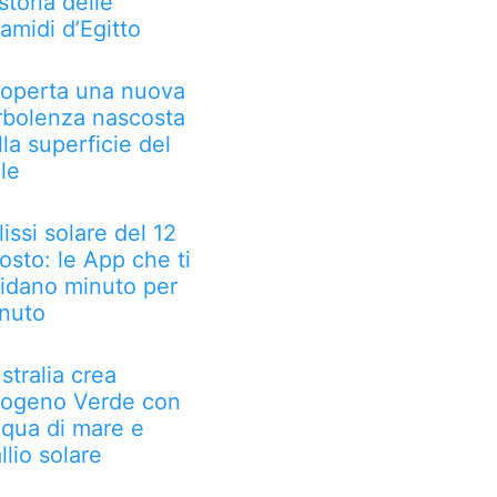
 storia delle
ramidi d’Egitto
operta una nuova
rbolenza nascosta
lla superficie del
le
lissi solare del 12
osto: le App che ti
idano minuto per
nuto
stralia crea
rogeno Verde con
qua di mare e
llio solare