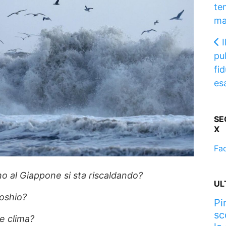
te
ma
I
pu
fid
es
SE
X
Fa
no al Giappone si sta riscaldando?
UL
oshio?
Pi
sc
 e clima?