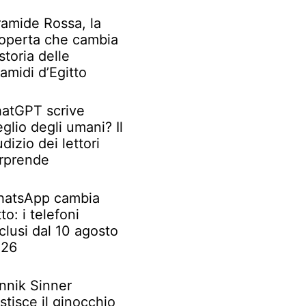
ramide Rossa, la
operta che cambia
 storia delle
ramidi d’Egitto
atGPT scrive
glio degli umani? Il
udizio dei lettori
rprende
atsApp cambia
tto: i telefoni
clusi dal 10 agosto
026
nnik Sinner
stisce il ginocchio