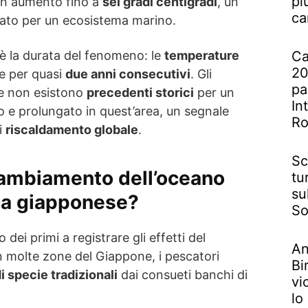
pi
n aumento fino a
sei gradi centigradi
, un
ca
ato per un ecosistema marino.
Ca
è la durata del fenomeno: le
temperature
20
e per quasi
due anni consecutivi
. Gli
pa
he non esistono
precedenti storici
per un
In
o e prolungato in quest’area, un segnale
R
i
riscaldamento globale
.
Sc
cambiamento dell’oceano
tu
su
ca giapponese?
So
 dei primi a registrare gli effetti del
An
 molte zone del Giappone, i pescatori
Bi
 specie tradizionali
dai consueti banchi di
vi
lo