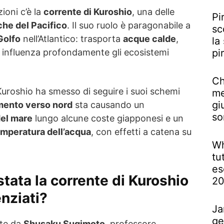
ioni c’è la
corrente di Kuroshio
, una delle
Pi
che del Pacifico
. Il suo ruolo è paragonabile a
sc
Golfo
nell’Atlantico: trasporta
acque calde
,
la
pi
 influenza profondamente gli ecosistemi
Ch
a Kuroshio ha smesso di seguire i suoi schemi
me
gi
ento verso nord
sta causando un
so
del mare
lungo alcune coste giapponesi e un
emperatura dell’acqua
, con effetti a catena su
Wh
tu
es
tata la corrente di Kuroshio
2
nziati?
Ja
ge
ate da
Shusaku Sugimoto
, professore