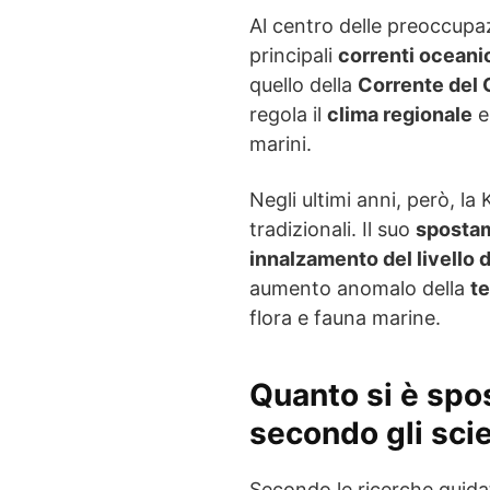
Al centro delle preoccupaz
principali
correnti oceani
quello della
Corrente del 
regola il
clima regionale
e
marini.
Negli ultimi anni, però, l
tradizionali. Il suo
spostam
innalzamento del livello 
aumento anomalo della
t
flora e fauna marine.
Quanto si è spos
secondo gli scie
Secondo le ricerche guid