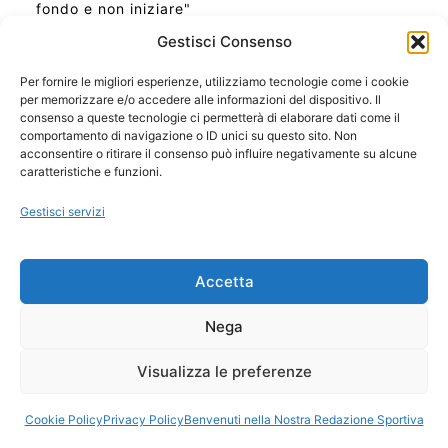
fondo e non iniziare"
Gestisci Consenso
Per fornire le migliori esperienze, utilizziamo tecnologie come i cookie
per memorizzare e/o accedere alle informazioni del dispositivo. Il
Ora Esatta in Italia in questo momento
consenso a queste tecnologie ci permetterà di elaborare dati come il
Ti Senti Strano Ultimamente? Potrebbe Essere per
comportamento di navigazione o ID unici su questo sito. Non
la Risonanza di Schumann
acconsentire o ritirare il consenso può influire negativamente su alcune
Come Sapere Se Stai Ascendendo alla Quinta
caratteristiche e funzioni.
Dimensione
Gestisci servizi
Copyright 2026 NotiziePlus.com
Accetta
Edizioni Web4Star
Chi Siamo: Redazione
Nega
📰 Contenuto Umano Verificato
Privacy Coockie
-
Pubblicità
Visualizza le preferenze
Sitemap
-
Feed
Cookie Policy
Privacy Policy
Benvenuti nella Nostra Redazione Sportiva