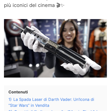
più iconici del cinema 🎬✨
Contenuti
1)
La Spada Laser di Darth Vader: Un’Icona di
“Star Wars” in Vendita