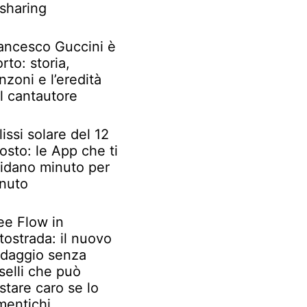
 sharing
ancesco Guccini è
rto: storia,
nzoni e l’eredità
l cantautore
lissi solare del 12
osto: le App che ti
idano minuto per
nuto
ee Flow in
tostrada: il nuovo
daggio senza
selli che può
stare caro se lo
mentichi