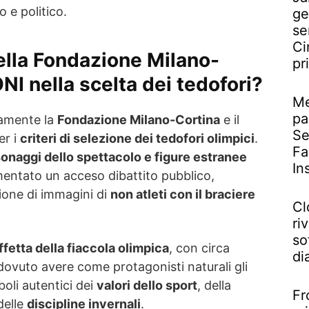
o e politico.
ge
se
Ci
della Fondazione Milano-
pr
NI nella scelta dei tedofori?
Me
pa
tamente la
Fondazione Milano-Cortina
e il
Se
er i
criteri di selezione dei tedofori olimpici
.
Fa
onaggi dello spettacolo e figure estranee
In
mentato un acceso dibattito pubblico,
ione di immagini di
non atleti con il braciere
Cl
riv
so
ffetta della fiaccola olimpica
, con circa
di
dovuto avere come protagonisti naturali gli
boli autentici dei
valori dello sport
, della
Fr
delle
discipline invernali
.