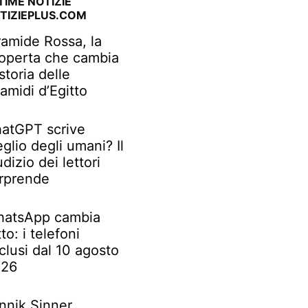
TIME NOTIZIE
TIZIEPLUS.COM
ramide Rossa, la
operta che cambia
 storia delle
ramidi d’Egitto
atGPT scrive
glio degli umani? Il
udizio dei lettori
rprende
atsApp cambia
tto: i telefoni
clusi dal 10 agosto
026
nnik Sinner