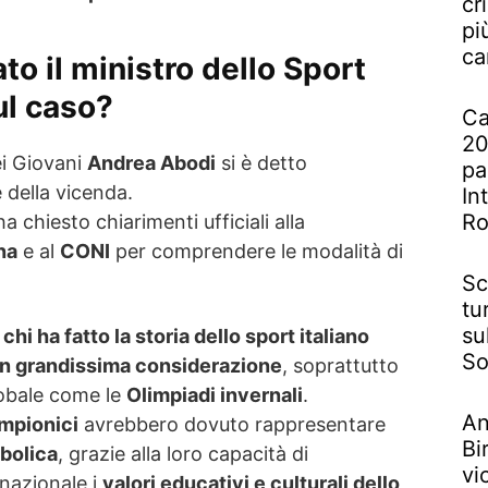
cr
pi
ca
to il ministro dello Sport
ul caso?
Ca
20
ei Giovani
Andrea Abodi
si è detto
pa
 della vicenda.
In
R
a chiesto chiarimenti ufficiali alla
na
e al
CONI
per comprendere le modalità di
Sc
tu
su
e
chi ha fatto la storia dello sport italiano
So
in grandissima considerazione
, soprattutto
lobale come le
Olimpiadi invernali
.
An
impionici
avrebbero dovuto rappresentare
Bi
bolica
, grazie alla loro capacità di
vi
 nazionale i
valori educativi e culturali dello