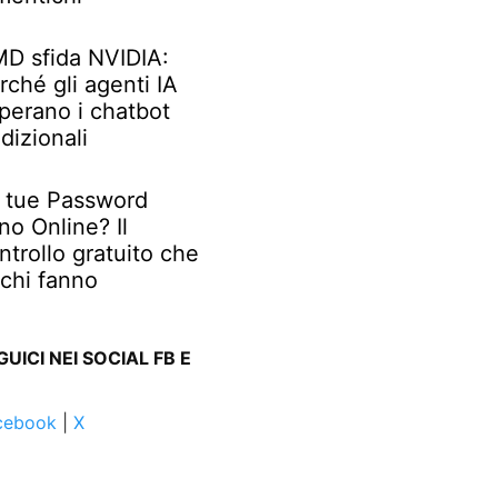
D sfida NVIDIA:
rché gli agenti IA
perano i chatbot
adizionali
 tue Password
no Online? Il
ntrollo gratuito che
chi fanno
GUICI NEI SOCIAL FB E
cebook
|
X