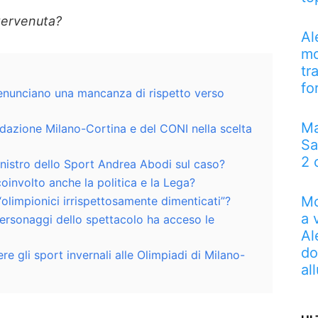
ntervenuta?
Al
mo
tr
fo
denunciano una mancanza di rispetto verso
Ma
ondazione Milano-Cortina e del CONI nella scelta
Sa
2 
inistro dello Sport Andrea Abodi sul caso?
oinvolto anche la politica e la Lega?
Mo
“olimpionici irrispettosamente dimenticati”?
a 
ersonaggi dello spettacolo ha acceso le
Al
do
 gli sport invernali alle Olimpiadi di Milano-
al