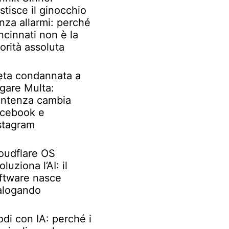
stisce il ginocchio
nza allarmi: perché
ncinnati non è la
iorità assoluta
ta condannata a
gare Multa:
ntenza cambia
cebook e
stagram
oudflare OS
oluziona l’AI: il
ftware nasce
alogando
odi con IA: perché i