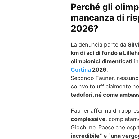
Perché gli olim
mancanza di ris
2026?
La denuncia parte da
Silv
km di sci di fondo a Lill
olimpionici dimenticati
in
Cortina
2026
.
Secondo Fauner, nessuno 
coinvolto ufficialmente ne
tedofori, né come ambassad
Fauner afferma di rappre
complessive
, completamen
Giochi nel Paese che ospit
incredibile”
e
“una vergo