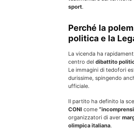
sport
.
Perché la polem
politica e la Le
La vicenda ha rapidamente 
centro del
dibattito polit
Le immagini di tedofori es
durissime, spingendo anc
ufficiale.
Il partito ha definito la sc
CONI
come
“incomprensi
organizzatori di aver
marg
olimpica italiana
.