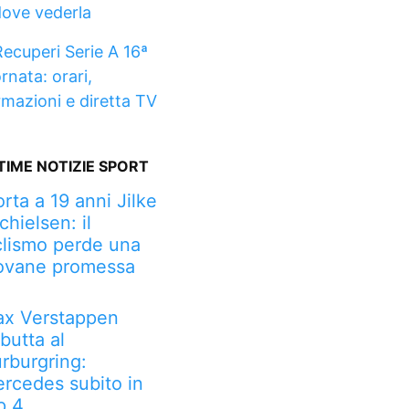
dove vederla
Recuperi Serie A 16ª
rnata: orari,
rmazioni e diretta TV
TIME NOTIZIE SPORT
rta a 19 anni Jilke
chielsen: il
clismo perde una
ovane promessa
x Verstappen
butta al
rburgring:
rcedes subito in
p 4