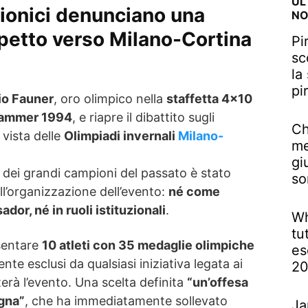
UL
pionici denunciano una
NO
petto verso Milano-Cortina
Pi
sc
la
pi
io Fauner
, oro olimpico nella
staffetta 4×10
ehammer 1994
, e riapre il dibattito sugli
Ch
 vista delle
Olimpiadi invernali
Milano-
me
gi
dei grandi campioni del passato è stato
so
ll’organizzazione dell’evento:
né come
or, né in ruoli istituzionali
.
Wh
tu
sentare
10 atleti con 35 medaglie olimpiche
es
te esclusi da qualsiasi iniziativa legata ai
2
erà l’evento. Una scelta definita
“un’offesa
gna”
, che ha immediatamente sollevato
Ja