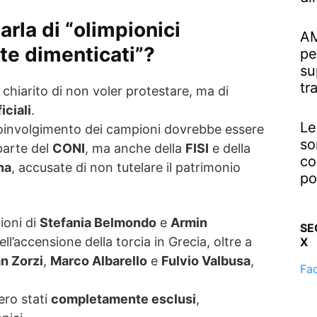
rla di “olimpionici
AM
te dimenticati”?
pe
su
tr
 chiarito di non voler protestare, ma di
iciali
.
Le
 coinvolgimento dei campioni dovrebbe essere
so
parte del
CONI
, ma anche della
FISI
e della
co
na
, accusate di non tutelare il patrimonio
po
ioni di
Stefania Belmondo
e
Armin
SE
ell’accensione della torcia in Grecia, oltre a
X
an Zorzi
,
Marco Albarello
e
Fulvio Valbusa
,
Fa
bero stati
completamente esclusi
,