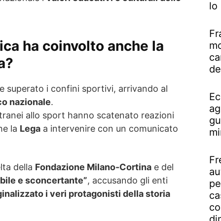
lo
Fr
ica ha coinvolto anche la
mo
ca
ga?
de
superato i confini sportivi, arrivando al
Ec
ico nazionale
.
ag
tranei allo sport hanno scatenato reazioni
gu
he la
Lega
a intervenire con un comunicato
mi
Fr
elta della
Fondazione Milano-Cortina
e del
au
bile e sconcertante”
, accusando gli enti
pe
inalizzato i veri protagonisti della storia
ca
co
di