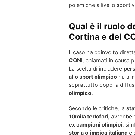
polemiche a livello sportiv
Qual è il ruolo 
Cortina e del CO
Il caso ha coinvolto diret
CONI
, chiamati in causa p
La scelta di includere
pers
allo sport olimpico
ha ali
soprattutto dopo la diffus
olimpico
.
Secondo le critiche, la
sta
10mila tedofori
, avrebbe 
ex campioni olimpici
, sim
storia olimpica italiana
e 