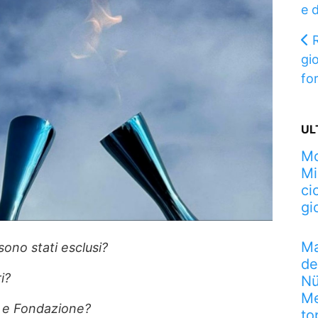
e 
gio
fo
UL
Mo
Mi
ci
gi
Ma
sono stati esclusi?
de
i?
Nü
Me
I e Fondazione?
to