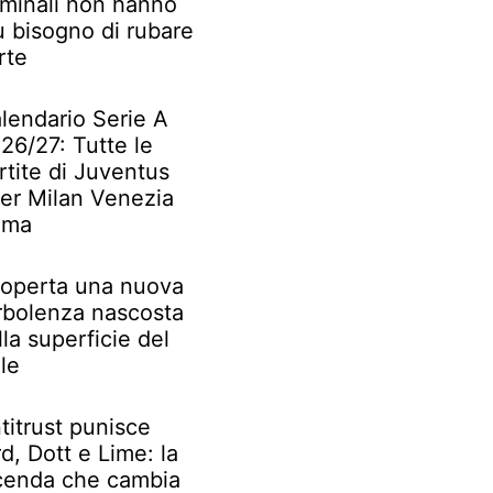
iminali non hanno
ù bisogno di rubare
rte
lendario Serie A
26/27: Tutte le
rtite di Juventus
ter Milan Venezia
oma
operta una nuova
rbolenza nascosta
lla superficie del
le
titrust punisce
rd, Dott e Lime: la
cenda che cambia