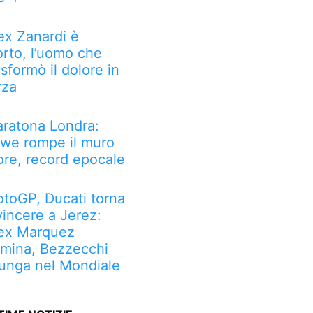
ex Zanardi è
rto, l’uomo che
asformò il dolore in
rza
ratona Londra:
we rompe il muro
ore, record epocale
toGP, Ducati torna
vincere a Jerez:
ex Marquez
mina, Bezzecchi
lunga nel Mondiale