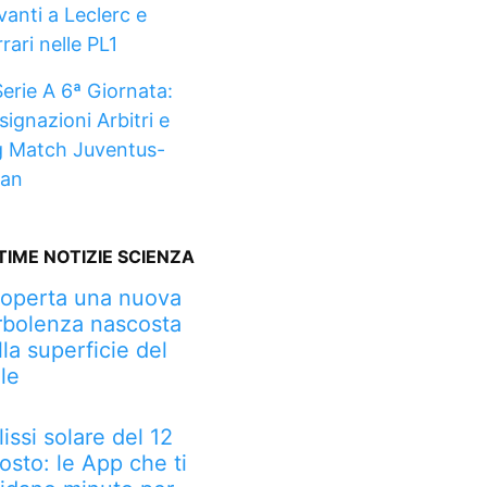
vanti a Leclerc e
rari nelle PL1
Serie A 6ª Giornata:
signazioni Arbitri e
g Match Juventus-
lan
TIME NOTIZIE SCIENZA
operta una nuova
rbolenza nascosta
lla superficie del
le
lissi solare del 12
osto: le App che ti