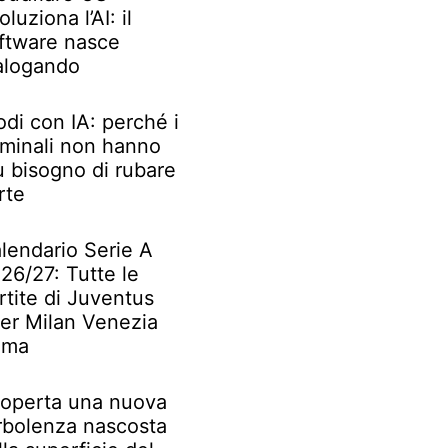
oluziona l’AI: il
ftware nasce
alogando
odi con IA: perché i
iminali non hanno
ù bisogno di rubare
rte
lendario Serie A
26/27: Tutte le
rtite di Juventus
ter Milan Venezia
oma
operta una nuova
rbolenza nascosta