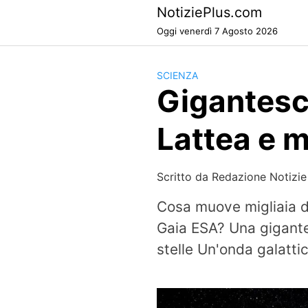
Skip
NotiziePlus.com
to
Oggi venerdì 7 Agosto 2026
content
SCIENZA
Gigantesca
Lattea e m
Scritto da
Redazione Notizie
Cosa muove migliaia di
Gaia ESA? Una gigante
stelle Un'onda galattic