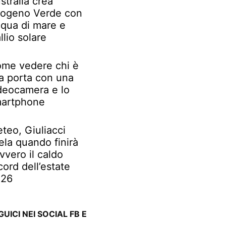
stralia crea
rogeno Verde con
qua di mare e
llio solare
me vedere chi è
la porta con una
deocamera e lo
artphone
teo, Giuliacci
ela quando finirà
vvero il caldo
cord dell’estate
026
GUICI NEI SOCIAL FB E