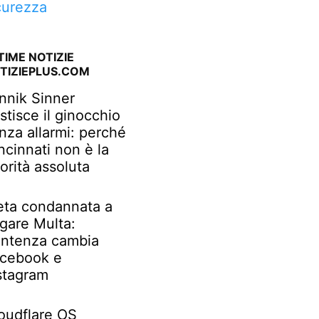
curezza
TIME NOTIZIE
TIZIEPLUS.COM
nnik Sinner
stisce il ginocchio
nza allarmi: perché
ncinnati non è la
iorità assoluta
ta condannata a
gare Multa:
ntenza cambia
cebook e
stagram
oudflare OS