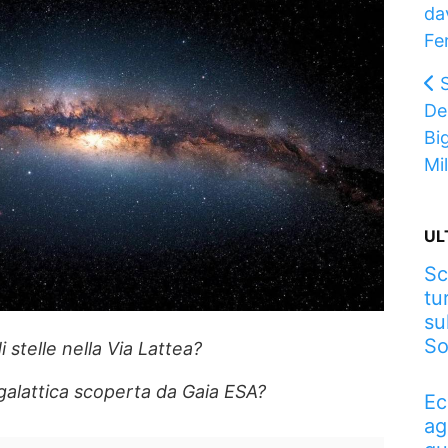
da
Fer
De
Bi
Mi
UL
Sc
tu
su
So
 stelle nella Via Lattea?
galattica scoperta da Gaia ESA?
Ec
ag