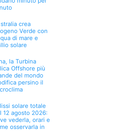
idano minuto per
nuto
stralia crea
rogeno Verde con
qua di mare e
llio solare
na, la Turbina
lica Offshore più
ande del mondo
difica persino il
croclima
lissi solare totale
l 12 agosto 2026:
ve vederla, orari e
me osservarla in