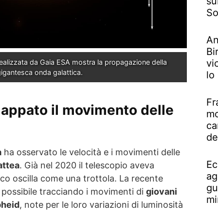
su
So
An
Bi
vi
ealizzata da Gaia ESA mostra la propagazione della 
gigantesca onda galattica.
lo
Fr
appato il movimento delle
mo
ca
de
a
ha osservato le velocità e i movimenti delle
Ec
attea
. Già nel 2020 il telescopio aveva
ag
tico oscilla come una trottola. La recente
gu
 possibile tracciando i movimenti di
giovani
mi
pheid
, note per le loro variazioni di luminosità