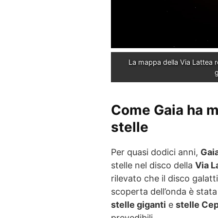
La mappa della Via Lattea r
Come Gaia ha m
stelle
Per quasi dodici anni,
Gai
stelle nel disco della
Via L
rilevato che il disco galat
scoperta dell’onda è stata
stelle giganti
e
stelle Ce
prevedibili.