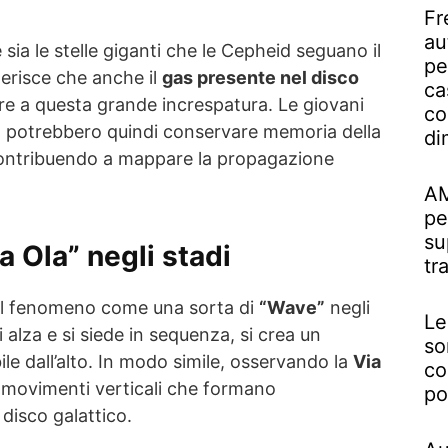
Fr
au
 sia le stelle giganti che le Cepheid seguano il
pe
erisce che anche il
gas presente nel disco
ca
e a questa grande increspatura. Le giovani
co
s, potrebbero quindi conservare memoria della
di
contribuendo a mappare la propagazione
AM
pe
su
a Ola” negli stadi
tr
 il fenomeno come una sorta di
“Wave”
negli
Le
i alza e si siede in sequenza, si crea un
so
ile dall’alto. In modo simile, osservando la
Via
co
o movimenti verticali che formano
po
 disco galattico.