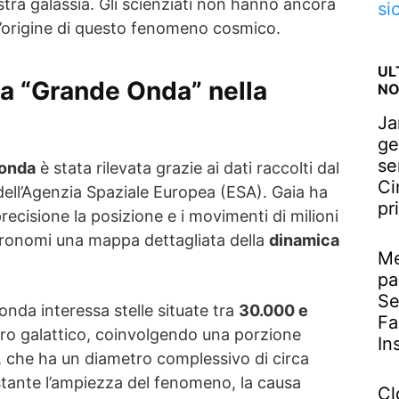
tra galassia. Gli scienziati non hanno ancora
si
l’origine di questo fenomeno cosmico.
UL
la “Grande Onda” nella
NO
Ja
ge
se
 onda
è stata rilevata grazie ai dati raccolti dal
Ci
 dell’Agenzia Spaziale Europea (ESA). Gaia ha
pr
cisione la posizione e i movimenti di milioni
stronomi una mappa dettagliata della
dinamica
Me
pa
Se
onda interessa stelle situate tra
30.000 e
Fa
ro galattico, coinvolgendo una porzione
In
ia, che ha un diametro complessivo di circa
tante l’ampiezza del fenomeno, la causa
Cl