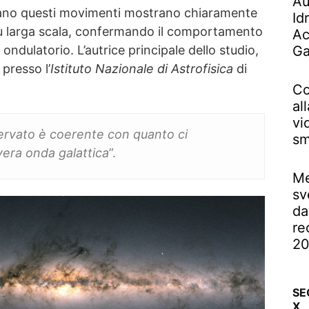
Au
ano questi movimenti mostrano chiaramente
Id
su larga scala, confermando il comportamento
Ac
ndulatorio. L’autrice principale dello studio,
Ga
presso l’
Istituto Nazionale di Astrofisica
di
Co
al
vi
rvato è coerente con quanto ci
sm
era onda galattica
”.
Me
sv
da
re
2
SE
X