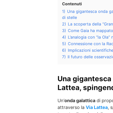
Contenuti
1)
Una gigantesca onda gal
di stelle
2)
La scoperta della “Gran
3)
Come Gaia ha mappato i
4)
L’analogia con “la Ola” n
5)
Connessione con la Rad
6)
Implicazioni scientifich
7)
Il futuro delle osservazi
Una gigantesca 
Lattea, spingend
Un’
onda galattica
di prop
attraverso la
Via Lattea
, 