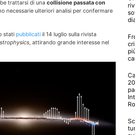
be trattarsi di una
collisione passata con
riv
o necessarie ulteriori analisi per confermare
so
di
o stati
pubblicati
il 14 luglio sulla rivista
Fr
strophysics
, attirando grande interesse nel
cr
pi
ca
Ca
20
pa
In
R
Sc
tu