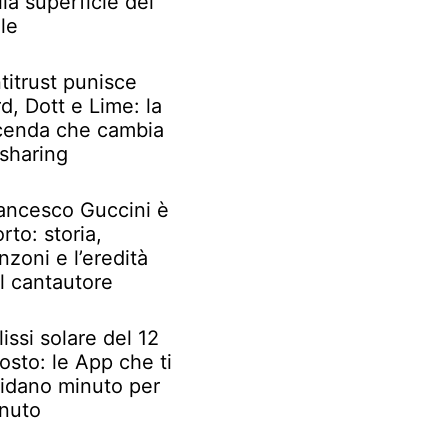
lla superficie del
le
titrust punisce
rd, Dott e Lime: la
cenda che cambia
 sharing
ancesco Guccini è
rto: storia,
nzoni e l’eredità
l cantautore
lissi solare del 12
osto: le App che ti
idano minuto per
nuto