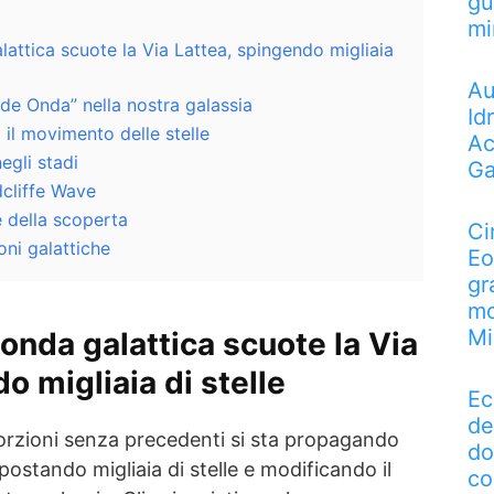
gu
mi
attica scuote la Via Lattea, spingendo migliaia
Au
de Onda” nella nostra galassia
Id
l movimento delle stelle
Ac
egli stadi
Ga
cliffe Wave
e della scoperta
Ci
oni galattiche
Eo
gr
mo
Mi
onda galattica scuote la Via
o migliaia di stelle
Ec
de
orzioni senza precedenti si sta propagando
do
spostando migliaia di stelle e modificando il
co