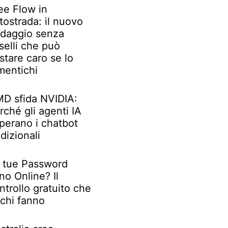
ee Flow in
tostrada: il nuovo
daggio senza
selli che può
stare caro se lo
mentichi
D sfida NVIDIA:
rché gli agenti IA
perano i chatbot
adizionali
 tue Password
no Online? Il
ntrollo gratuito che
chi fanno