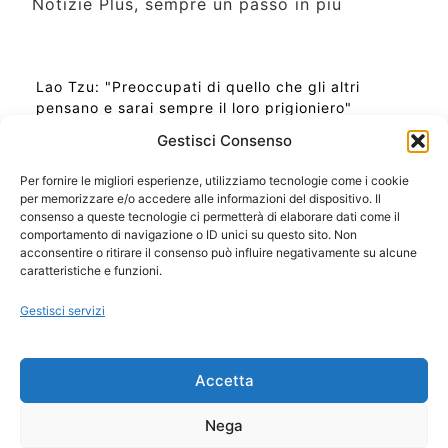
Notizie Plus, sempre un passo in più
Lao Tzu: "Preoccupati di quello che gli altri
pensano e sarai sempre il loro prigioniero"
Gestisci Consenso
Per fornire le migliori esperienze, utilizziamo tecnologie come i cookie
per memorizzare e/o accedere alle informazioni del dispositivo. Il
Ora Esatta in Italia in questo momento
consenso a queste tecnologie ci permetterà di elaborare dati come il
Ti Senti Strano Ultimamente? Potrebbe Essere per
comportamento di navigazione o ID unici su questo sito. Non
la Risonanza di Schumann
acconsentire o ritirare il consenso può influire negativamente su alcune
Come Sapere Se Stai Ascendendo alla Quinta
caratteristiche e funzioni.
Dimensione
Gestisci servizi
Copyright 2026 NotiziePlus.com
Accetta
Edizioni Web4Star
Chi Siamo: Redazione
Nega
📰 Contenuto Umano Verificato