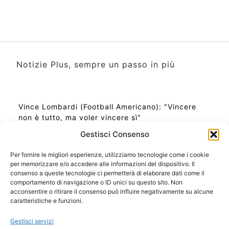
Notizie Plus, sempre un passo in più
Vince Lombardi (Football Americano): "Vincere
non è tutto, ma voler vincere sì"
Gestisci Consenso
Per fornire le migliori esperienze, utilizziamo tecnologie come i cookie
per memorizzare e/o accedere alle informazioni del dispositivo. Il
Ora Esatta in Italia in questo momento
consenso a queste tecnologie ci permetterà di elaborare dati come il
Ti Senti Strano Ultimamente? Potrebbe Essere per
comportamento di navigazione o ID unici su questo sito. Non
la Risonanza di Schumann
acconsentire o ritirare il consenso può influire negativamente su alcune
Come Sapere Se Stai Ascendendo alla Quinta
caratteristiche e funzioni.
Dimensione
Gestisci servizi