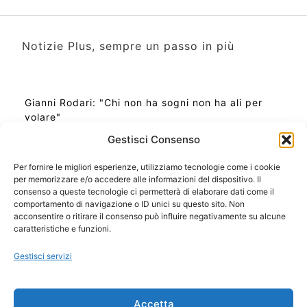
Notizie Plus, sempre un passo in più
Gianni Rodari: "Chi non ha sogni non ha ali per
volare"
Gestisci Consenso
Per fornire le migliori esperienze, utilizziamo tecnologie come i cookie
per memorizzare e/o accedere alle informazioni del dispositivo. Il
Ora Esatta in Italia in questo momento
consenso a queste tecnologie ci permetterà di elaborare dati come il
Ti Senti Strano Ultimamente? Potrebbe Essere per
comportamento di navigazione o ID unici su questo sito. Non
la Risonanza di Schumann
acconsentire o ritirare il consenso può influire negativamente su alcune
Come Sapere Se Stai Ascendendo alla Quinta
caratteristiche e funzioni.
Dimensione
Gestisci servizi
Copyright 2026 NotiziePlus.com
Accetta