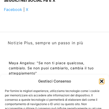
SEGUICI NEI SOCIAL FB E X
Facebook
|
X
Notizie Plus, sempre un passo in più
Maya Angelou: "Se non ti piace qualcosa,
cambialo. Se non puoi cambiarlo, cambia il tuo
atteggiamento"
Gestisci Consenso
Per fornire le migliori esperienze, utilizziamo tecnologie come i cookie
per memorizzare e/o accedere alle informazioni del dispositivo. Il
Ora Esatta in Italia in questo momento
consenso a queste tecnologie ci permetterà di elaborare dati come il
Ti Senti Strano Ultimamente? Potrebbe Essere per
comportamento di navigazione o ID unici su questo sito. Non
la Risonanza di Schumann
acconsentire o ritirare il consenso può influire negativamente su alcune