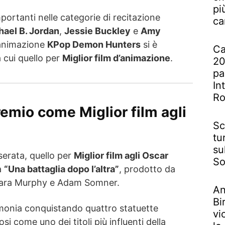
pi
mportanti nelle categorie di recitazione
ca
hael B. Jordan
,
Jessie Buckley
e
Amy
d’animazione
KPop Demon Hunters
si è
Ca
 cui quello per
Miglior film d’animazione
.
20
pa
In
R
premio come Miglior film agli
Sc
tu
su
 serata, quello per
Miglior film agli Oscar
So
a
“Una battaglia dopo l’altra”
, prodotto da
ara Murphy e Adam Somner.
An
Bi
rimonia conquistando quattro statuette
vi
 come uno dei titoli più influenti della