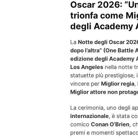
Oscar 2026: “Una
trionfa come Mig
degli Academy 
La
Notte degli Oscar 202
dopo l’altra” (One Battle 
edizione degli Academy
Los Angeles
nella notte tr
statuette più prestigios
vincere per
Miglior regia
,
Miglior attore non protag
La cerimonia, uno degli a
internazionale
, è stata c
comico
Conan O’Brien
, c
premi e momenti spettacol