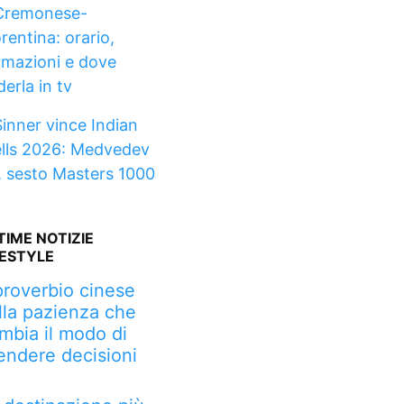
Cremonese-
rentina: orario,
rmazioni e dove
erla in tv
Sinner vince Indian
lls 2026: Medvedev
, sesto Masters 1000
TIME NOTIZIE
FESTYLE
 proverbio cinese
lla pazienza che
mbia il modo di
endere decisioni