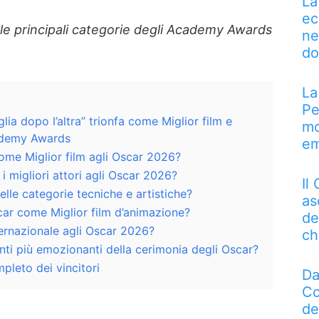
La
ec
elle principali categorie degli Academy Awards
ne
do
La
Pe
ia dopo l’altra” trionfa come Miglior film e
mo
ademy Awards
em
come Miglior film agli Oscar 2026?
 i migliori attori agli Oscar 2026?
Il
elle categorie tecniche e artistiche?
as
scar come Miglior film d’animazione?
de
nternazionale agli Oscar 2026?
ch
nti più emozionanti della cerimonia degli Oscar?
leto dei vincitori
Da
Co
de