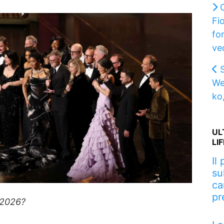
Fio
fo
ved
We
ko
UL
LI
Il
su
ca
pr
 2026?