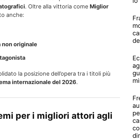
lo
tografici
. Oltre alla vittoria come
Miglior
uto anche:
Fr
mo
ca
de
 non originale
otagonista
Ec
ag
gu
ato la posizione dell’opera tra i titoli più
mi
ema internazionale del 2026
.
Fr
au
pe
emi per i migliori attori agli
ca
co
di