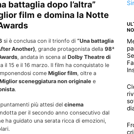
 battaglia dopo l’altra”
Si
lior film e domina la Notte
Awards
UL
NO
6
si è conclusa con il trionfo di
“Una battaglia
Me
pa
After Another)
, grande protagonista della
98ª
Se
 Awards
, andata in scena al
Dolby Theatre di
Fa
a il 15 e il 16 marzo. Il film ha conquistato le
In
e, imponendosi come
Miglior film
, oltre a
Miglior sceneggiatura non originale
e
Cl
onista
.
riv
so
ppuntamenti più attesi del
cinema
di
ondotta per il secondo anno consecutivo dal
he ha guidato una serata ricca di emozioni,
Fr
ari.
cr