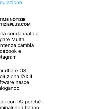
mulazione
TIME NOTIZIE
TIZIEPLUS.COM
ta condannata a
gare Multa:
ntenza cambia
cebook e
stagram
oudflare OS
oluziona l’AI: il
ftware nasce
alogando
odi con IA: perché i
iminali non hanno