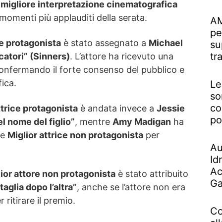
a
migliore interpretazione cinematografica
momenti più applauditi della serata.
AM
pe
re protagonista
è stato assegnato a
Michael
su
tr
catori” (Sinners)
. L’attore ha ricevuto una
confermando il forte consenso del pubblico e
fica.
Le
so
co
ttrice protagonista
è andata invece a
Jessie
po
l nome del figlio”
, mentre
Amy Madigan
ha
me
Miglior attrice non protagonista
per
Au
Id
Ac
ior attore non protagonista
è stato attribuito
Ga
aglia dopo l’altra”
, anche se l’attore non era
 ritirare il premio.
Co