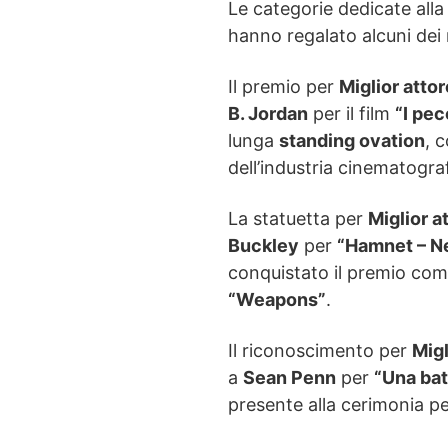
Le categorie dedicate all
hanno regalato alcuni dei 
Il premio per
Miglior atto
B. Jordan
per il film
“I pec
lunga
standing ovation
, 
dell’industria cinematogra
La statuetta per
Miglior a
Buckley
per
“Hamnet – Ne
conquistato il premio co
“Weapons”
.
Il riconoscimento per
Migl
a
Sean Penn
per
“Una batt
presente alla cerimonia per