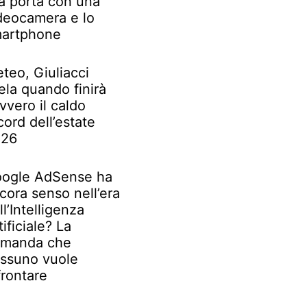
la porta con una
deocamera e lo
artphone
teo, Giuliacci
ela quando finirà
vvero il caldo
cord dell’estate
026
ogle AdSense ha
cora senso nell’era
ll’Intelligenza
tificiale? La
manda che
ssuno vuole
frontare