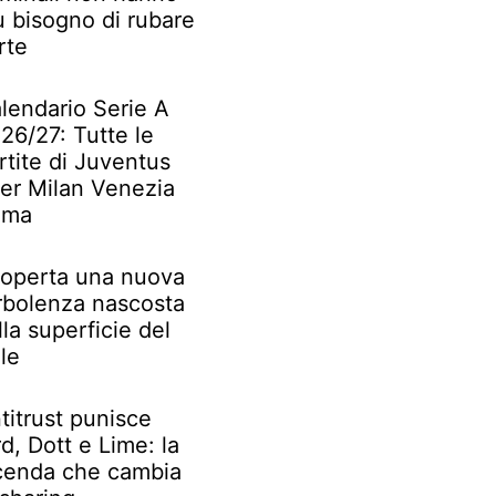
ù bisogno di rubare
rte
lendario Serie A
26/27: Tutte le
rtite di Juventus
ter Milan Venezia
oma
operta una nuova
rbolenza nascosta
lla superficie del
le
titrust punisce
rd, Dott e Lime: la
cenda che cambia