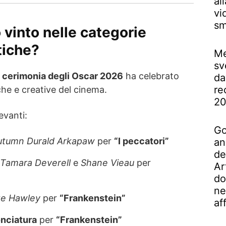
al
vi
sm
 vinto nelle categorie
tiche?
Me
sv
a
cerimonia degli Oscar 2026
ha celebrato
da
re
che e creative del cinema.
2
evanti:
Go
utumn Durald Arkapaw
per
“I peccatori”
an
de
Tamara Deverell
e
Shane Vieau
per
Ar
do
ne
te Hawley
per
“Frankenstein”
af
onciatura
per
“Frankenstein”