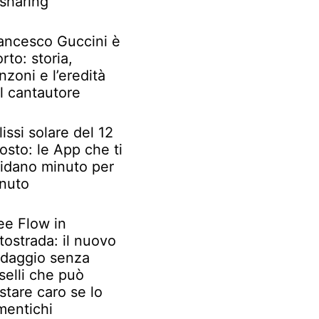
 sharing
ancesco Guccini è
rto: storia,
nzoni e l’eredità
l cantautore
lissi solare del 12
osto: le App che ti
idano minuto per
nuto
ee Flow in
tostrada: il nuovo
daggio senza
selli che può
stare caro se lo
mentichi