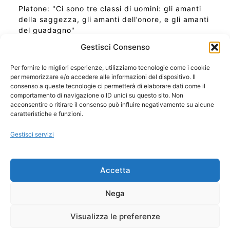
Platone: "Ci sono tre classi di uomini: gli amanti
della saggezza, gli amanti dell’onore, e gli amanti
del guadagno"
Gestisci Consenso
Per fornire le migliori esperienze, utilizziamo tecnologie come i cookie
per memorizzare e/o accedere alle informazioni del dispositivo. Il
Ora Esatta in Italia in questo momento
consenso a queste tecnologie ci permetterà di elaborare dati come il
Ti Senti Strano Ultimamente? Potrebbe Essere per
comportamento di navigazione o ID unici su questo sito. Non
la Risonanza di Schumann
acconsentire o ritirare il consenso può influire negativamente su alcune
Come Sapere Se Stai Ascendendo alla Quinta
caratteristiche e funzioni.
Dimensione
Gestisci servizi
Copyright 2026 NotiziePlus.com
Accetta
Edizioni Web4Star
Chi Siamo: Redazione
Nega
📰 Contenuto Umano Verificato
Privacy Coockie
-
Pubblicità
Visualizza le preferenze
Sitemap
-
Feed