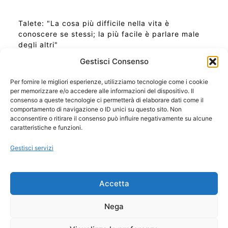
Talete: "La cosa più difficile nella vita è
conoscere se stessi; la più facile è parlare male
degli altri"
Gestisci Consenso
Per fornire le migliori esperienze, utilizziamo tecnologie come i cookie
per memorizzare e/o accedere alle informazioni del dispositivo. Il
Ora Esatta in Italia in questo momento
consenso a queste tecnologie ci permetterà di elaborare dati come il
Ti Senti Strano Ultimamente? Potrebbe Essere per
comportamento di navigazione o ID unici su questo sito. Non
la Risonanza di Schumann
acconsentire o ritirare il consenso può influire negativamente su alcune
Come Sapere Se Stai Ascendendo alla Quinta
caratteristiche e funzioni.
Dimensione
Gestisci servizi
Copyright 2026 NotiziePlus.com
Accetta
Edizioni Web4Star
Chi Siamo: Redazione
Nega
📰 Contenuto Umano Verificato
Privacy Coockie
-
Pubblicità