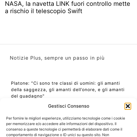
NASA, la navetta LINK fuori controllo mette
a rischio il telescopio Swift
Notizie Plus, sempre un passo in più
Platone: "Ci sono tre classi di uomini: gli amanti
della saggezza, gli amanti dell’onore, e gli amanti
del guadagno"
Gestisci Consenso
Per fornire le migliori esperienze, utilizziamo tecnologie come i cookie
per memorizzare e/o accedere alle informazioni del dispositivo. Il
Ora Esatta in Italia in questo momento
consenso a queste tecnologie ci permetterà di elaborare dati come il
Ti Senti Strano Ultimamente? Potrebbe Essere per
comportamento di navigazione o ID unici su questo sito. Non