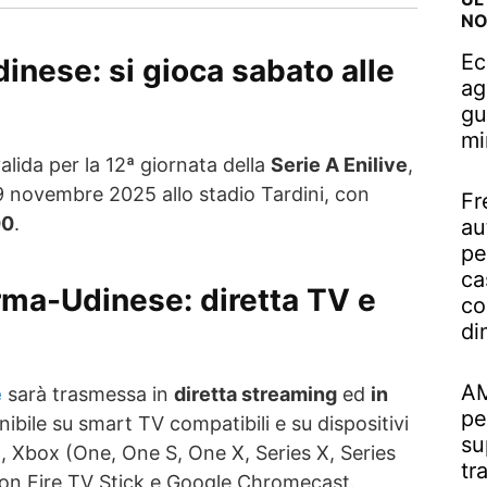
NO
Ec
inese: si gioca sabato alle
ag
gu
mi
lida per la 12ª giornata della
Serie A Enilive
,
 novembre 2025 allo stadio Tardini, con
Fr
00
.
au
pe
ca
ma-Udinese: diretta TV e
co
di
AM
e
sarà trasmessa in
diretta streaming
ed
in
pe
nibile su smart TV compatibili e su dispositivi
su
5, Xbox (One, One S, One X, Series X, Series
tr
n Fire TV Stick e Google Chromecast.