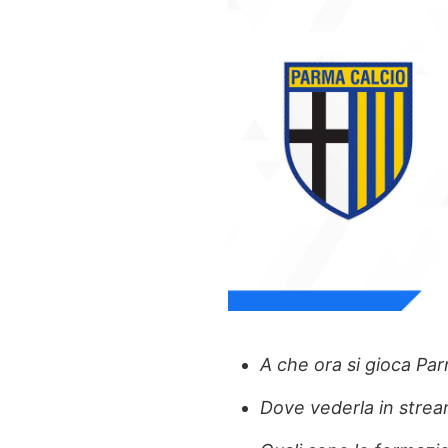
A che ora si gioca P
Dove vederla in stre