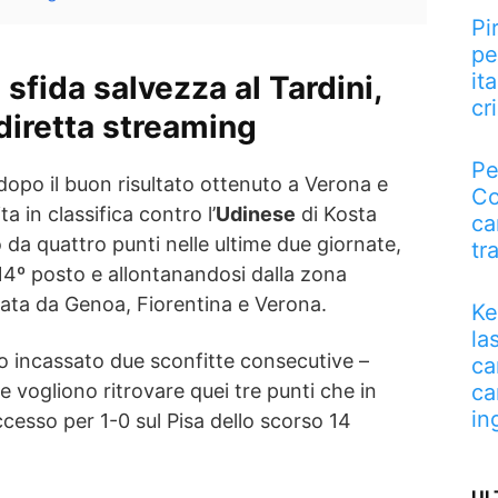
Pi
pe
it
fida salvezza al Tardini,
cri
diretta streaming
Pe
dopo il buon risultato ottenuto a Verona e
Co
ta in classifica contro l’
Udinese
di Kosta
ca
o da quattro punti nelle ultime due giornate,
tr
 14º posto e allontanandosi dalla zona
ata da Genoa, Fiorentina e Verona.
Ke
la
no incassato due sconfitte consecutive –
ca
 vogliono ritrovare quei tre punti che in
ca
in
cesso per 1-0 sul Pisa dello scorso 14
UL