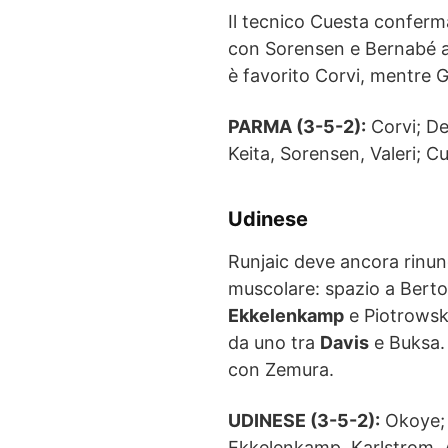
Il tecnico Cuesta conferm
con Sorensen e Bernabé ac
è favorito Corvi, mentre Gu
PARMA (3-5-2):
Corvi; Del
Keita, Sorensen, Valeri; Cu
Udinese
Runjaic deve ancora rinun
muscolare: spazio a Berto
Ekkelenkamp
e Piotrowski
da uno tra
Davis
e Buksa. 
con Zemura.
UDINESE (3-5-2):
Okoye; B
Ekkelenkamp, Karlstrom, At