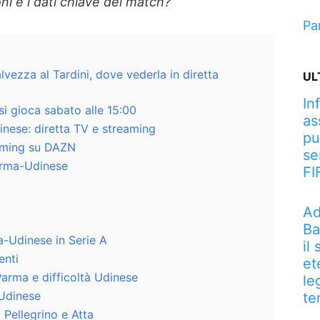
ni e i dati chiave del match?
Pa
vezza al Tardini, dove vederla in diretta
UL
In
i gioca sabato alle 15:00
as
ese: diretta TV e streaming
pu
aming su DAZN
se
arma-Udinese
FI
Ad
Ba
a-Udinese in Serie A
il
enti
et
arma e difficoltà Udinese
le
’Udinese
te
 Pellegrino e Atta