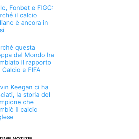
rlo, Fonbet e FIGC:
rché il calcio
aliano è ancora in
si
rché questa
ppa del Mondo ha
mbiato il rapporto
a Calcio e FIFA
vin Keegan ci ha
sciati, la storia del
mpione che
mbiò il calcio
glese
TIME NOTIZIE