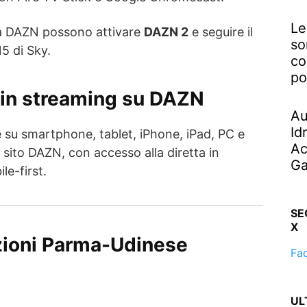
Le
a a DAZN possono attivare
DAZN 2
e seguire il
so
5 di Sky.
co
po
in streaming su DAZN
Au
Id
e su smartphone, tablet, iPhone, iPad, PC e
Ac
l sito DAZN, con accesso alla diretta in
Ga
le-first.
SE
X
zioni Parma-Udinese
Fa
UL