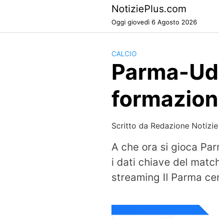
Skip
NotiziePlus.com
to
Oggi giovedì 6 Agosto 2026
content
CALCIO
Parma-Udin
formazioni
Scritto da
Redazione Notizie
A che ora si gioca Pa
i dati chiave del matc
streaming Il Parma cer