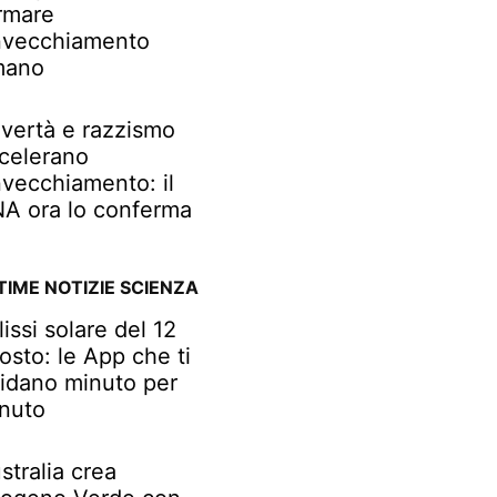
rmare
invecchiamento
mano
vertà e razzismo
celerano
invecchiamento: il
A ora lo conferma
TIME NOTIZIE SCIENZA
lissi solare del 12
osto: le App che ti
idano minuto per
nuto
stralia crea