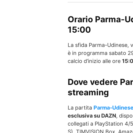
Orario Parma-Ud
15:00
La sfida Parma-Udinese, va
è in programma sabato 29
calcio d’inizio alle ore
15:
Dove vedere Par
streaming
La partita
Parma-Udines
esclusiva su DAZN
, dispo
collegati a PlayStation 4/
S), TIMVISION Box, Amazo