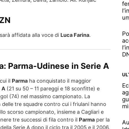
fe
l’
u
AZN
Po
arà affidata alla voce di
Luca Farina
.
ac
l’
DN
ca: Parma-Udinese in Serie A
UL
cui il
Parma
ha conquistato il maggior
Ec
 A
(21 su 50 – 11 pareggi e 18 sconfitte) e
ag
 gol (74) nel massimo campionato. La
gu
delle tre squadre contro cui i friulani hanno
mi
llo scorso campionato, insieme a Cagliari e
ere tre successi di fila contro il
Parma
per la
Au
ella Serie A dopo il ciclo tra il 2005 e il 2006.