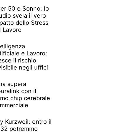
er 50 e Sonno: lo
udio svela il vero
patto dello Stress
l Lavoro
telligenza
tificiale e Lavoro:
esce il rischio
visibile negli uffici
na supera
uralink con il
imo chip cerebrale
mmerciale
y Kurzweil: entro il
32 potremmo