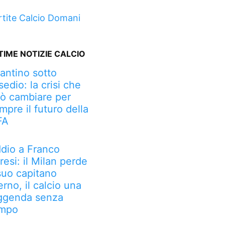
rtite Calcio Domani
TIME NOTIZIE CALCIO
fantino sotto
sedio: la crisi che
ò cambiare per
mpre il futuro della
FA
dio a Franco
resi: il Milan perde
 suo capitano
erno, il calcio una
ggenda senza
mpo