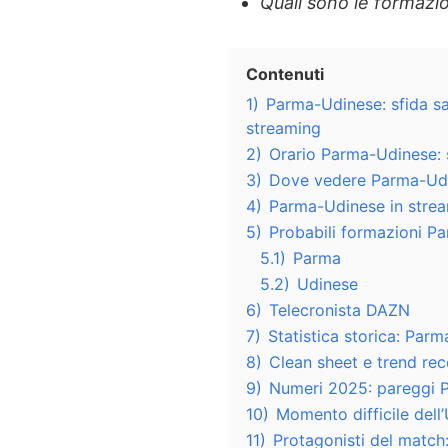
Quali sono le formazio
Contenuti
1)
Parma-Udinese: sfida sal
streaming
2)
Orario Parma-Udinese: s
3)
Dove vedere Parma-Udin
4)
Parma-Udinese in stre
5)
Probabili formazioni P
5.1)
Parma
5.2)
Udinese
6)
Telecronista DAZN
7)
Statistica storica: Parm
8)
Clean sheet e trend rec
9)
Numeri 2025: pareggi P
10)
Momento difficile dell
11)
Protagonisti del match: