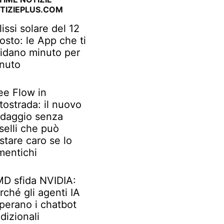
TIZIEPLUS.COM
lissi solare del 12
osto: le App che ti
idano minuto per
nuto
ee Flow in
tostrada: il nuovo
daggio senza
selli che può
stare caro se lo
mentichi
D sfida NVIDIA:
rché gli agenti IA
perano i chatbot
adizionali