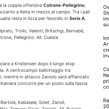
a la coppia offensiva
Cutrone-Pellegrino
,
Ov
canto a Keita in mezzo al campo. Tra i pali
St
aita resta in lizza per l’esordio in
Serie A
.
im
su
prato, Troilo, Valenti; Britschgi, Bernabé,
trone, Pellegrino. All. Cuesta
In
Ar
cr
in
ciare a Kristensen dopo il lungo stop
Ci
la. A centrocampo ballottaggio tra
Ne
, mentre in attacco Zaniolo sarà affiancato
pr
Kamara concorre per un posto sulla fascia
co
Ra
ertola, Kabasele, Solet; Zanoli,
20
ta, Zemura; Davis, Zaniolo. All. Runjaic