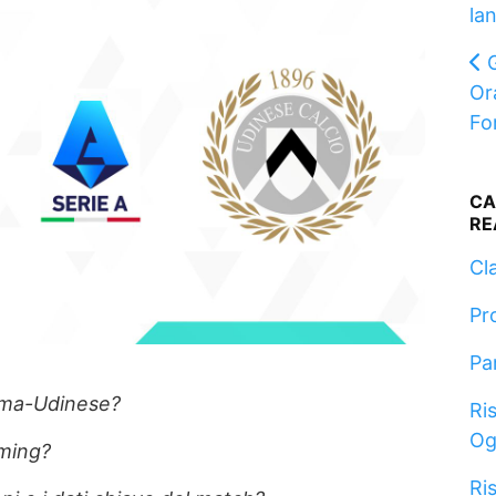
lan
Or
Fo
CA
RE
Cla
Pr
Pa
arma-Udinese?
Ris
Og
aming?
Ris