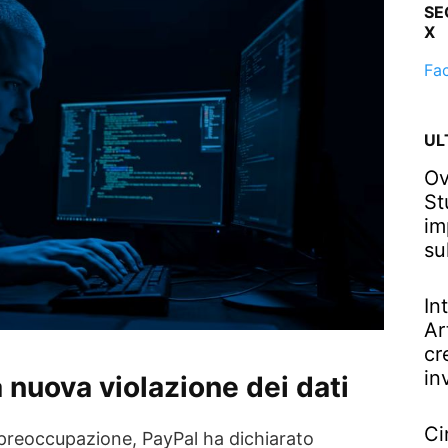
SE
X
Fa
UL
Ov
St
im
su
In
Ar
cr
in
 nuova violazione dei dati
Ci
e preoccupazione, PayPal ha dichiarato