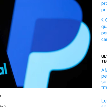
pr
pr
qu
per
ca
UL
TE
AM
pe
su
tr
?
Le
so