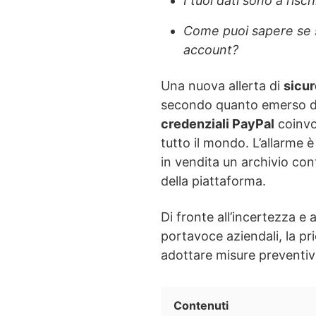
I tuoi dati sono a risch
Come puoi sapere se s
account?
Una nuova allerta di
sicur
secondo quanto emerso da
credenziali PayPal
coinvo
tutto il mondo. L’allarme è
in vendita un archivio cont
della piattaforma.
Di fronte all’incertezza e 
portavoce aziendali, la pri
adottare misure preventive
Contenuti