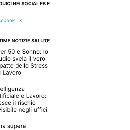
GUICI NEI SOCIAL FB E
cebook
|
X
TIME NOTIZIE SALUTE
er 50 e Sonno: lo
udio svela il vero
patto dello Stress
l Lavoro
telligenza
tificiale e Lavoro:
esce il rischio
visibile negli uffici
na supera