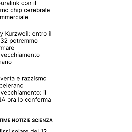
uralink con il
imo chip cerebrale
mmerciale
y Kurzweil: entro il
32 potremmo
rmare
invecchiamento
mano
vertà e razzismo
celerano
invecchiamento: il
A ora lo conferma
TIME NOTIZIE SCIENZA
lissi solare del 12