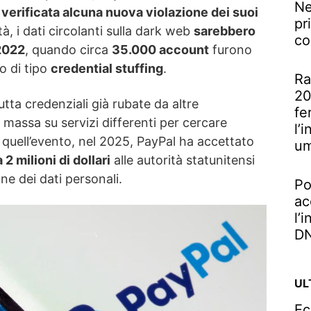
Ne
 verificata alcuna nuova violazione dei suoi
pr
à, i dati circolanti sulla dark web
sarebbero
co
 2022
, quando circa
35.000 account
furono
o di tipo
credential stuffing
.
Ra
20
utta credenziali già rubate da altre
fe
 massa su servizi differenti per cercare
l’
a quell’evento, nel 2025, PayPal ha accettato
u
2 milioni di dollari
alle autorità statunitensi
ne dei dati personali.
Po
ac
l’
DN
UL
Ec