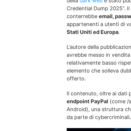
della
dark web
è stato pub
Credential Dump 2025”. Il 
conterrebbe
email, passw
appartenenti a utenti di va
Stati Uniti ed Europa
.
L’autore della pubblicazio
avrebbe messo in vendita 
relativamente basso rispet
elemento che solleva dubbi
offerto.
Il contenuto, oltre ai dati 
endpoint PayPal
(come /si
Android), una struttura 
da parte di cybercriminali.