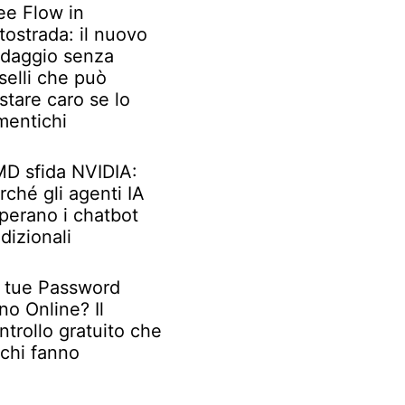
ee Flow in
tostrada: il nuovo
daggio senza
selli che può
stare caro se lo
mentichi
D sfida NVIDIA:
rché gli agenti IA
perano i chatbot
adizionali
 tue Password
no Online? Il
ntrollo gratuito che
chi fanno