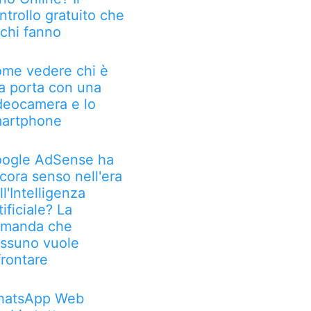
ntrollo gratuito che
chi fanno
me vedere chi è
la porta con una
deocamera e lo
artphone
ogle AdSense ha
cora senso nell'era
ll'Intelligenza
tificiale? La
manda che
ssuno vuole
frontare
atsApp Web