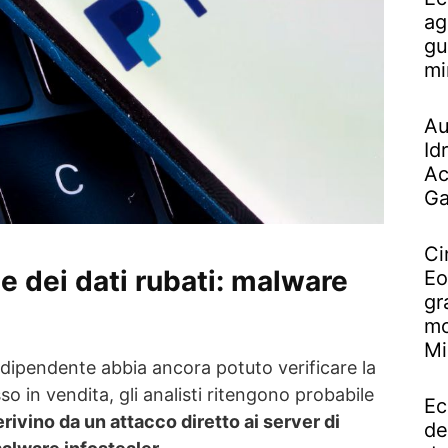
ag
gu
mi
Au
Id
Ac
Ga
Ci
e dei dati rubati: malware
Eo
gr
mo
Mi
ipendente abbia ancora potuto verificare la
o in vendita, gli analisti ritengono probabile
Ec
rivino da un attacco diretto ai server di
de