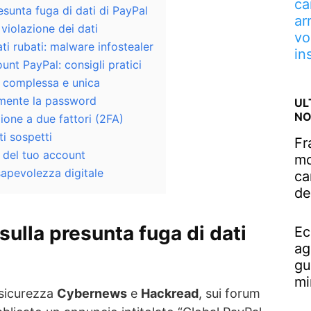
ca
sunta fuga di dati di PayPal
ar
violazione dei dati
vo
ti rubati: malware infostealer
in
nt PayPal: consigli pratici
 complessa e unica
rmente la password
UL
NO
zione a due fattori (2FA)
ti sospetti
Fr
à del tuo account
mo
sapevolezza digitale
ca
de
ulla presunta fuga di dati
Ec
ag
gu
mi
rsicurezza
Cybernews
e
Hackread
, sui forum