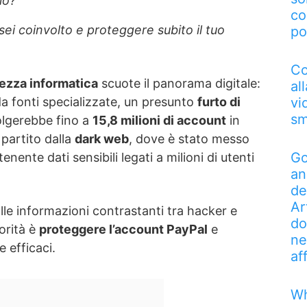
io?
co
ei coinvolto e proteggere subito il tuo
po
Co
ezza informatica
scuote il panorama digitale:
al
vi
 fonti specializzate, un presunto
furto di
sm
lgerebbe fino a
15,8 milioni di account
in
 partito dalla
dark web
, dove è stato messo
Go
enente dati sensibili legati a milioni di utenti
an
de
Ar
alle informazioni contrastanti tra hacker e
do
orità è
proteggere l’account PayPal
e
ne
 efficaci.
af
Wh