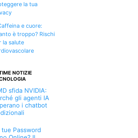
oteggere la tua
ivacy
Caffeina e cuore:
anto è troppo? Rischi
 la salute
rdiovascolare
TIME NOTIZIE
CNOLOGIA
D sfida NVIDIA:
rché gli agenti IA
perano i chatbot
adizionali
 tue Password
no Online? Il