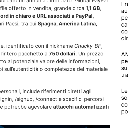
blicato un annuncio intitolato “Global PayPal
Fr
file offerto in vendita, grande circa
1,1 GB
,
au
ord in chiaro e URL associati a PayPal
,
pe
ri Paesi, tra cui
Spagna, America Latina,
ca
co
di
ne, identificato con il nickname
Chucky_BF
,
l’intero pacchetto a
750 dollari
. Un prezzo
AM
pe
to al potenziale valore delle informazioni,
su
 sull’autenticità o completezza del materiale
tr
Le
personali, include riferimenti diretti agli
so
gnin, /signup, /connect e specifici percorsi
co
che potrebbe agevolare
attacchi automatizzati
po