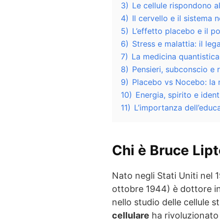
3)
Le cellule rispondono al
4)
Il cervello e il sistema
5)
L’effetto placebo e il p
6)
Stress e malattia: il leg
7)
La medicina quantistic
8)
Pensieri, subconscio e
9)
Placebo vs Nocebo: la 
10)
Energia, spirito e ident
11)
L’importanza dell’educa
Chi è Bruce Lip
Nato negli Stati Uniti nel
ottobre 1944) è dottore in
nello studio delle cellule s
cellulare
ha rivoluzionato 