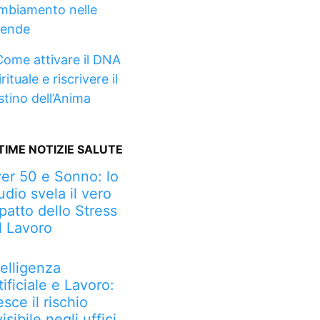
mbiamento nelle
iende
Come attivare il DNA
rituale e riscrivere il
stino dell’Anima
TIME NOTIZIE SALUTE
er 50 e Sonno: lo
udio svela il vero
patto dello Stress
l Lavoro
telligenza
tificiale e Lavoro:
esce il rischio
visibile negli uffici