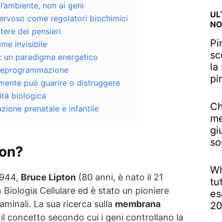
l’ambiente, non ai geni
UL
 nervoso come regolatori biochimici
NO
otere dei pensieri
Pi
ame invisibile
sc
a: un paradigma energetico
la
 reprogrammazione
pi
mente può guarire o distruggere
ità biologica
Ch
zione prenatale e infantile
me
gi
so
ton?
Wh
 1944,
Bruce Lipton
(80 anni, è nato il 21
tu
 Biologia Cellulare ed è stato un pioniere
es
taminali. La sua ricerca sulla
membrana
2
il concetto secondo cui i geni controllano la