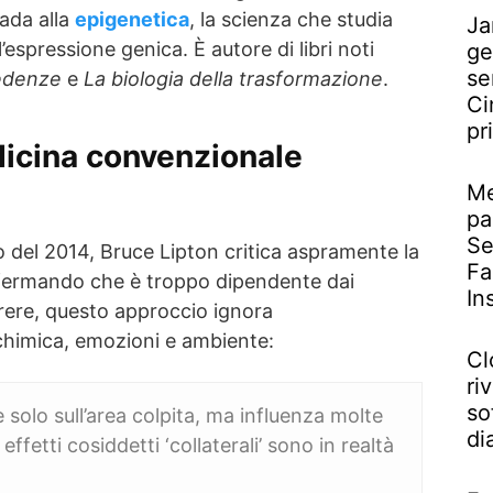
rada alla
epigenetica
, la scienza che studia
Ja
’espressione genica. È autore di libri noti
ge
se
redenze
e
La biologia della trasformazione
.
Ci
pr
edicina convenzionale
Me
pa
Se
o del 2014, Bruce Lipton critica aspramente la
Fa
ffermando che è troppo dipendente dai
In
rere, questo approccio ignora
ochimica, emozioni e ambiente:
Cl
riv
so
solo sull’area colpita, ma influenza molte
di
 effetti cosiddetti ‘collaterali’ sono in realtà