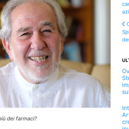
ca
az
Spi
de
UL
Ov
St
im
su
In
Ar
iù dei farmaci?
cr
in