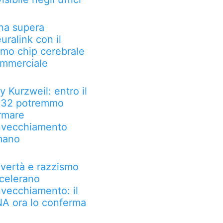
na supera
uralink con il
imo chip cerebrale
mmerciale
y Kurzweil: entro il
32 potremmo
rmare
invecchiamento
mano
vertà e razzismo
celerano
invecchiamento: il
A ora lo conferma