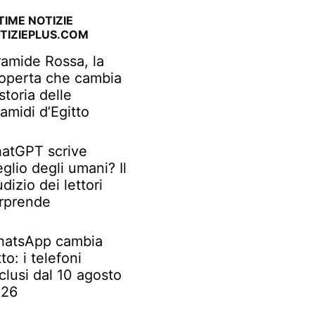
TIME NOTIZIE
TIZIEPLUS.COM
ramide Rossa, la
operta che cambia
 storia delle
ramidi d’Egitto
atGPT scrive
glio degli umani? Il
udizio dei lettori
rprende
atsApp cambia
tto: i telefoni
clusi dal 10 agosto
026