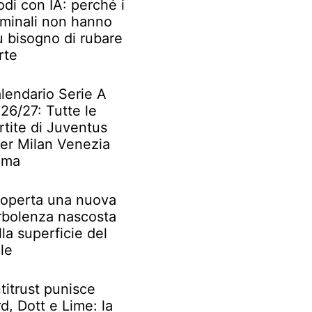
odi con IA: perché i
iminali non hanno
ù bisogno di rubare
rte
lendario Serie A
26/27: Tutte le
rtite di Juventus
ter Milan Venezia
oma
operta una nuova
rbolenza nascosta
lla superficie del
le
titrust punisce
rd, Dott e Lime: la