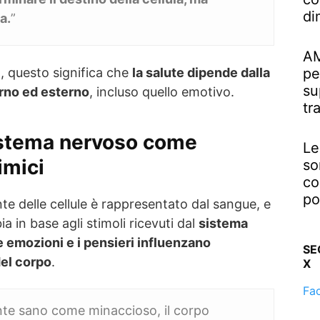
di
a.
”
AM
pe
, questo significa che
la salute dipende dalla
su
erno ed esterno
, incluso quello emotivo.
tr
 sistema nervoso come
Le
imici
so
co
po
e delle cellule è rappresentato dal sangue, e
 in base agli stimoli ricevuti dal
sistema
e emozioni e i pensieri influenzano
SE
del corpo
.
X
Fa
nte sano come minaccioso, il corpo