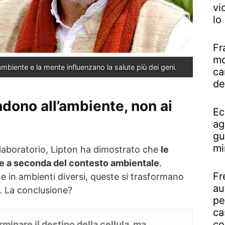
vi
lo
Fr
mo
ambiente e la mente influenzano la salute più dei geni.
ca
de
ndono all’ambiente, non ai
Ec
ag
gu
mi
 laboratorio, Lipton ha dimostrato che
le
e a seconda del contesto ambientale
.
Fr
e in ambienti diversi, queste si trasformano
au
. La conclusione?
pe
ca
co
minare il destino della cellula, ma