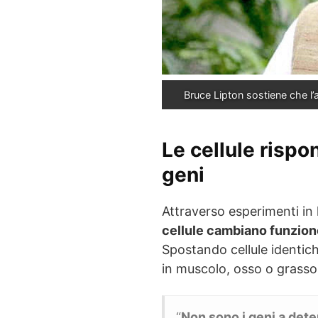
Bruce Lipton sostiene che l’
Le cellule rispo
geni
Attraverso esperimenti in
cellule cambiano funzion
Spostando cellule identich
in muscolo, osso o grasso
“
Non sono i geni a deter