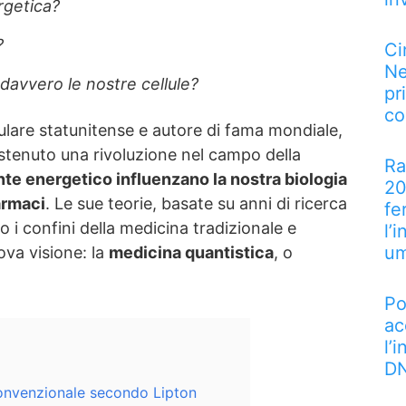
rgetica?
?
Ci
Ne
 davvero le nostre cellule?
pr
co
lulare statunitense e autore di fama mondiale,
tenuto una rivoluzione nel campo della
Ra
nte energetico influenzano la nostra biologia
20
armaci
. Le sue teorie, basate su anni di ricerca
fe
to i confini della medicina tradizionale e
l’
u
ova visione: la
medicina quantistica
, o
Po
ac
l’
DN
 convenzionale secondo Lipton