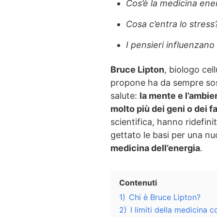
Cos’è la medicina ene
Cosa c’entra lo stress
I pensieri influenzano
Bruce Lipton
, biologo cel
propone ha da sempre sos
salute:
la mente e l’ambie
molto più dei geni o dei f
scientifica, hanno ridefini
gettato le basi per una nu
medicina dell’energia
.
Contenuti
1)
Chi è Bruce Lipton?
2)
I limiti della medicina