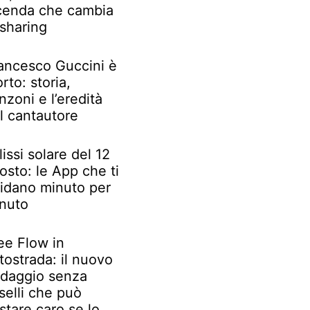
cenda che cambia
 sharing
ancesco Guccini è
rto: storia,
nzoni e l’eredità
l cantautore
lissi solare del 12
osto: le App che ti
idano minuto per
nuto
ee Flow in
tostrada: il nuovo
daggio senza
selli che può
stare caro se lo