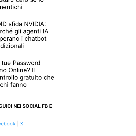
mentichi
D sfida NVIDIA:
rché gli agenti IA
perano i chatbot
adizionali
 tue Password
no Online? Il
ntrollo gratuito che
chi fanno
GUICI NEI SOCIAL FB E
cebook
|
X