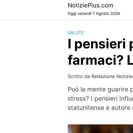
Skip
NotiziePlus.com
to
Oggi venerdì 7 Agosto 2026
content
SALUTE
I pensieri
farmaci? L
Scritto da
Redazione Notizie
Può la mente guarire p
stress? I pensieri infl
statunitense e autore 