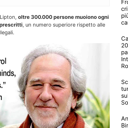
Fr
cr
pi
 Lipton,
oltre 300.000 persone muoiono ogni
ca
prescritti
, un numero superiore rispetto alle
legali.
Ca
20
pa
In
R
Sc
tu
su
So
An
Bi