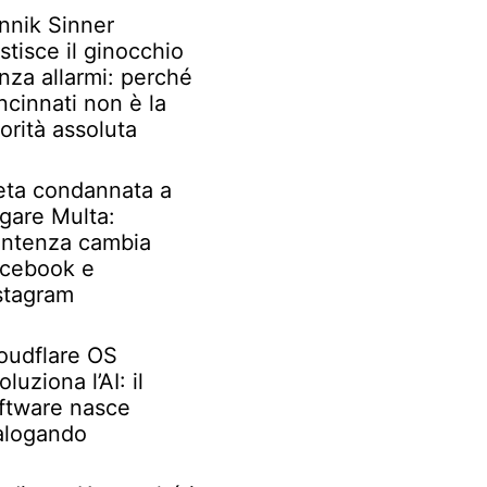
nnik Sinner
stisce il ginocchio
nza allarmi: perché
ncinnati non è la
iorità assoluta
ta condannata a
gare Multa:
ntenza cambia
cebook e
stagram
oudflare OS
oluziona l’AI: il
ftware nasce
alogando