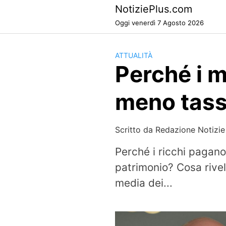
Skip
NotiziePlus.com
to
Oggi venerdì 7 Agosto 2026
content
ATTUALITÀ
Perché i m
meno tasse
Scritto da
Redazione Notizie
Perché i ricchi pagan
patrimonio? Cosa rivela
media dei...