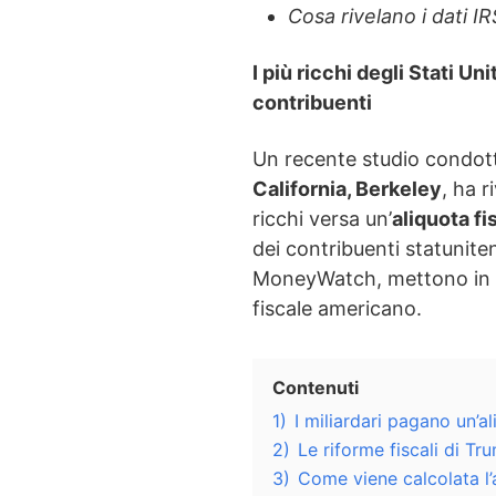
Cosa rivelano i dati IR
I più ricchi degli Stati U
contribuenti
Un recente studio condott
California, Berkeley
, ha r
ricchi versa un’
aliquota fi
dei contribuenti statunitens
MoneyWatch, mettono in di
fiscale americano.
Contenuti
1)
I miliardari pagano un’a
2)
Le riforme fiscali di Tru
3)
Come viene calcolata l’a