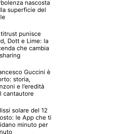
rbolenza nascosta
lla superficie del
le
titrust punisce
rd, Dott e Lime: la
cenda che cambia
 sharing
ancesco Guccini è
rto: storia,
nzoni e l’eredità
l cantautore
lissi solare del 12
osto: le App che ti
idano minuto per
nuto