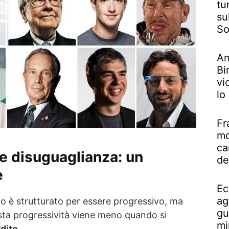
tu
su
So
An
Bi
vi
lo
Fr
mo
ca
 e disuguaglianza: un
de
e
Ec
ag
no è strutturato per essere progressivo, ma
gu
esta progressività viene meno quando si
mi
ddito
.