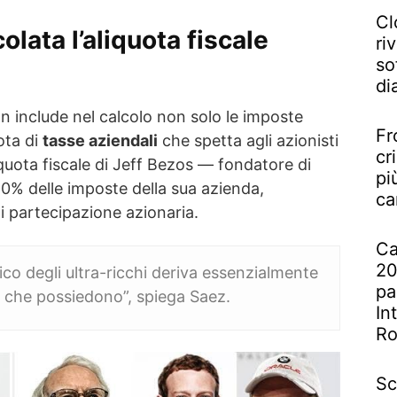
Cl
lata l’aliquota fiscale
riv
so
di
n include nel calcolo non solo le imposte
Fr
ota di
tasse aziendali
che spetta agli azionisti
cr
 quota fiscale di Jeff Bezos — fondatore di
pi
% delle imposte della sua azienda,
ca
i partecipazione azionaria.
Ca
20
ico degli ultra-ricchi deriva essenzialmente
pa
che possiedono”, spiega Saez.
In
R
Sc