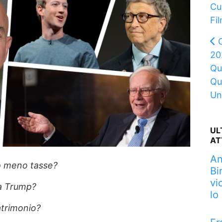
Cu
Fi
20
Qu
Qu
Un
UL
AT
An
o meno tasse?
Bi
vi
ma Trump?
lo
atrimonio?