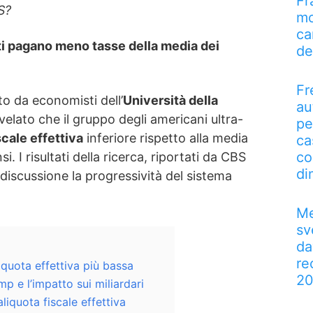
Fr
S?
mo
ca
niti pagano meno tasse della media dei
de
Fr
o da economisti dell’
Università della
au
ivelato che il gruppo degli americani ultra-
pe
scale effettiva
inferiore rispetto alla media
ca
co
i. I risultati della ricerca, riportati da CBS
di
scussione la progressività del sistema
Me
sv
da
re
liquota effettiva più bassa
2
mp e l’impatto sui miliardari
liquota fiscale effettiva