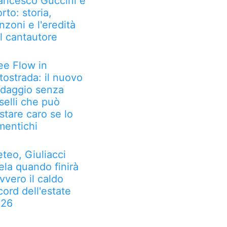
ancesco Guccini è
rto: storia,
nzoni e l'eredità
l cantautore
ee Flow in
tostrada: il nuovo
daggio senza
selli che può
stare caro se lo
mentichi
teo, Giuliacci
ela quando finirà
vvero il caldo
cord dell'estate
026