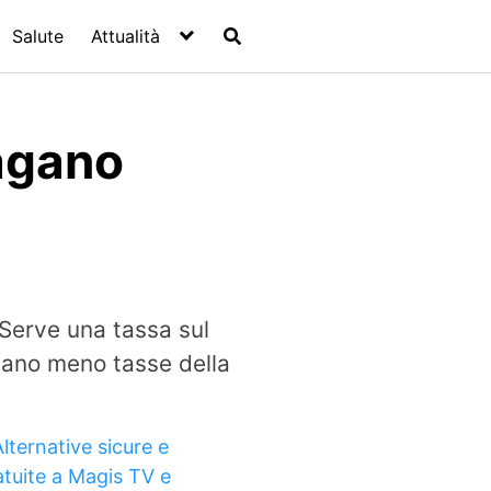
Salute
Attualità
pagano
Serve una tassa sul
pagano meno tasse della
lternative sicure e
atuite a Magis TV e