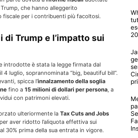
 Trump, che hanno alleggerito
Wh
 fiscale per i contribuenti più facoltosi.
tu
es
2
li di Trump e l’impatto sui
Ja
ge
 introdotte è stata la legge firmata dal
se
4 luglio, soprannominata “big, beautiful bill”.
Ci
vanti, spicca l’
innalzamento della soglia
pr
one
fino a
15 milioni di dollari per persona
, a
ividui con patrimoni elevati.
Me
pa
Se
orzato ulteriormente la
Tax Cuts and Jobs
Fa
per aver ridotto l’aliquota effettiva sui
In
 al 30% prima della sua entrata in vigore.