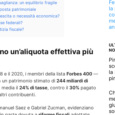
Fe
aglianza: un equilibrio fragile
la
imposta patrimoniale
co
 crescita o necessità economica?
me
se federali?
an
izia fiscale?
UL
ano un’aliquota effettiva più
NO
Pi
sc
la
18 e il 2020, i membri della lista
Forbes 400
—
pi
 un patrimonio stimato di
244 miliardi di
 media il
24% di tasse
, contro il
30%
pagato
Ch
ltri contribuenti.
me
gi
Emmanuel Saez e Gabriel Zucman, evidenziano
so
 in parte dovuta a
riforme fiscali
adottate