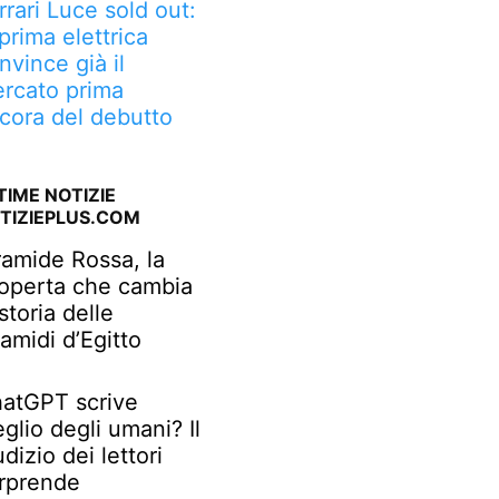
rrari Luce sold out:
 prima elettrica
nvince già il
rcato prima
cora del debutto
TIME NOTIZIE
TIZIEPLUS.COM
ramide Rossa, la
operta che cambia
 storia delle
ramidi d’Egitto
atGPT scrive
glio degli umani? Il
udizio dei lettori
rprende