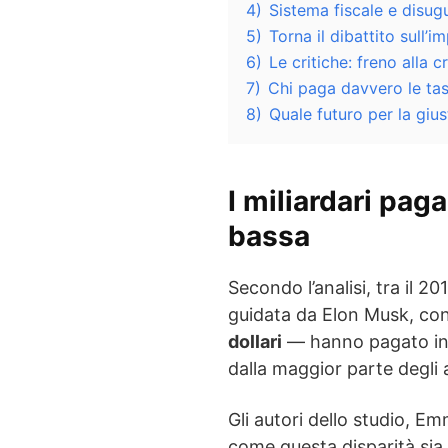
4)
Sistema fiscale e disugu
5)
Torna il dibattito sull’
6)
Le critiche: freno alla
7)
Chi paga davvero le tas
8)
Quale futuro per la giust
I miliardari pag
bassa
Secondo l’analisi, tra il 20
guidata da Elon Musk, con
dollari
— hanno pagato in
dalla maggior parte degli a
Gli autori dello studio, 
come questa disparità sia