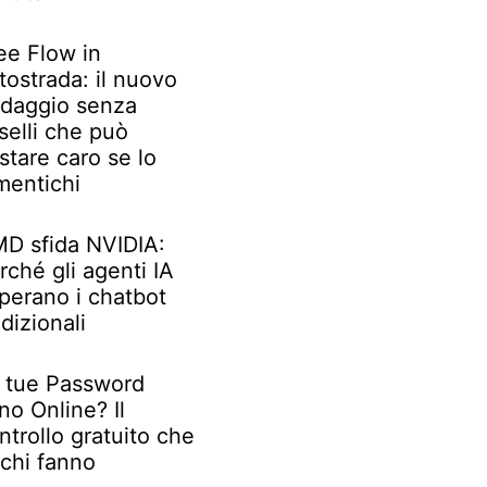
ee Flow in
tostrada: il nuovo
daggio senza
selli che può
stare caro se lo
mentichi
D sfida NVIDIA:
rché gli agenti IA
perano i chatbot
adizionali
 tue Password
no Online? Il
ntrollo gratuito che
chi fanno