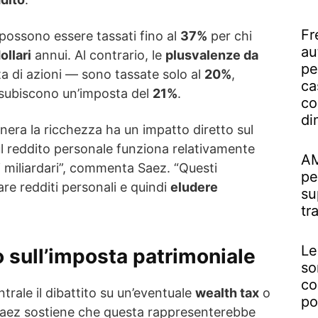
Fr
i, possono essere tassati fino al
37%
per chi
au
ollari
annui. Al contrario, le
plusvalenze da
pe
 di azioni — sono tassate solo al
20%
,
ca
i subiscono un’imposta del
21%
.
co
di
nera la ricchezza ha un impatto diretto sul
ul reddito personale funziona relativamente
AM
 miliardari”, commenta Saez. “Questi
pe
are redditi personali e quindi
eludere
su
tr
Le
 sull’
imposta patrimoniale
so
co
ntrale il dibattito su un’eventuale
wealth tax
o
po
Saez sostiene che questa rappresenterebbe