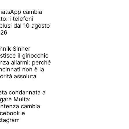
atsApp cambia
tto: i telefoni
clusi dal 10 agosto
026
nnik Sinner
stisce il ginocchio
nza allarmi: perché
ncinnati non è la
iorità assoluta
ta condannata a
gare Multa:
ntenza cambia
cebook e
stagram