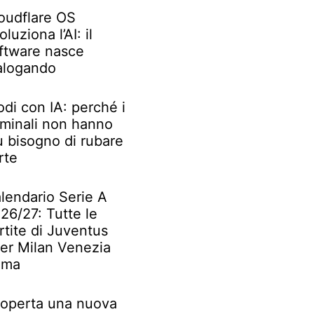
oudflare OS
oluziona l’AI: il
ftware nasce
alogando
odi con IA: perché i
iminali non hanno
ù bisogno di rubare
rte
lendario Serie A
26/27: Tutte le
rtite di Juventus
ter Milan Venezia
oma
operta una nuova