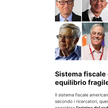
Sistema fiscale
equilibrio fragil
Il sistema fiscale america
secondo i ricercatori, qu
considera
l’origine del re